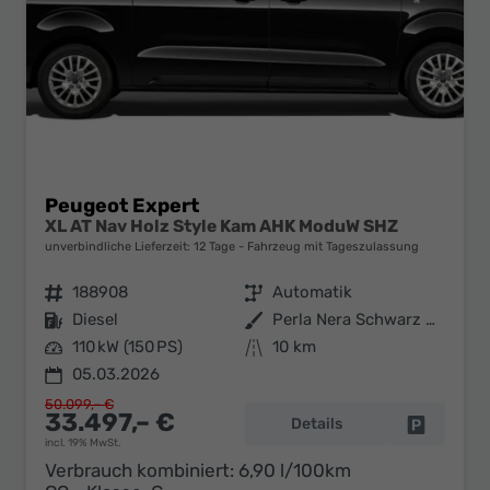
Peugeot Expert
XL AT Nav Holz Style Kam AHK ModuW SHZ
unverbindliche Lieferzeit:
12 Tage
Fahrzeug mit Tageszulassung
Fahrzeugnr.
188908
Getriebe
Automatik
Kraftstoff
Diesel
Außenfarbe
Perla Nera Schwarz Metallic
Leistung
110 kW (150 PS)
Kilometerstand
10 km
05.03.2026
50.099,– €
33.497,– €
Details
Fahrzeug 
incl. 19% MwSt.
Verbrauch kombiniert:
6,90 l/100km