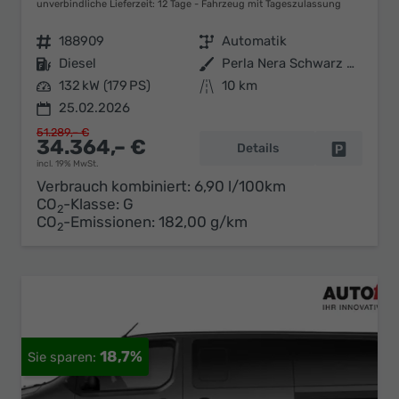
unverbindliche Lieferzeit:
12 Tage
Fahrzeug mit Tageszulassung
Fahrzeugnr.
188909
Getriebe
Automatik
Kraftstoff
Diesel
Außenfarbe
Perla Nera Schwarz Metallic
Leistung
132 kW (179 PS)
Kilometerstand
10 km
25.02.2026
51.289,– €
34.364,– €
Details
Fahrzeug 
incl. 19% MwSt.
Verbrauch kombiniert:
6,90 l/100km
CO
-Klasse:
G
2
CO
-Emissionen:
182,00 g/km
2
18,7%