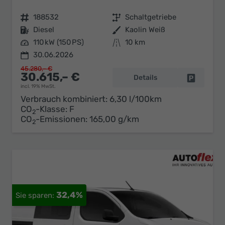
Fahrzeugnr.
188532
Getriebe
Schaltgetriebe
Kraftstoff
Diesel
Außenfarbe
Kaolin Weiß
Leistung
110 kW (150 PS)
Kilometerstand
10 km
30.06.2026
45.280,– €
30.615,– €
Details
Fahrzeug 
incl. 19% MwSt.
Verbrauch kombiniert:
6,30 l/100km
CO
-Klasse:
F
2
CO
-Emissionen:
165,00 g/km
2
32,4%