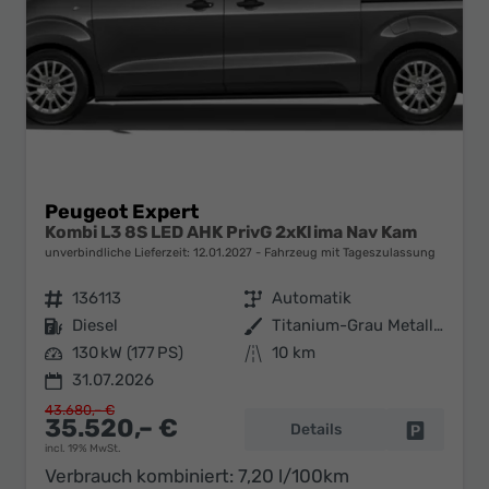
Peugeot Expert
Kombi L3 8S LED AHK PrivG 2xKlima Nav Kam
unverbindliche Lieferzeit:
12.01.2027
Fahrzeug mit Tageszulassung
Fahrzeugnr.
136113
Getriebe
Automatik
Kraftstoff
Diesel
Außenfarbe
Titanium-Grau Metallic
Leistung
130 kW (177 PS)
Kilometerstand
10 km
31.07.2026
43.680,– €
35.520,– €
Details
Fahrzeug 
incl. 19% MwSt.
Verbrauch kombiniert:
7,20 l/100km