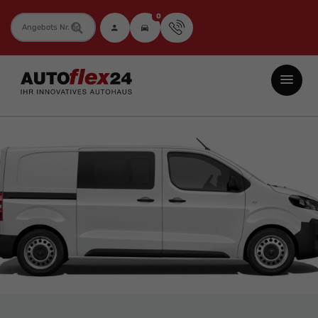
0
Fahrzeugnummer
Autoflex24
GmbH
-
EU-
Neuwagen
Jahreswagen
und
Gebrauchtwagen
zu
Top-
Preisen
-