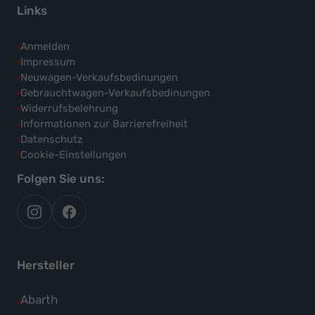
Links
Anmelden
Impressum
Neuwagen-Verkaufsbedinungen
Gebrauchtwagen-Verkaufsbedinungen
Widerrufsbelehrung
Informationen zur Barrierefreiheit
Datenschutz
Cookie-Einstellungen
Folgen Sie uns:
autoflex
autoflex24
auf
auf
instagram
facebook
Hersteller
Alle
Abarth