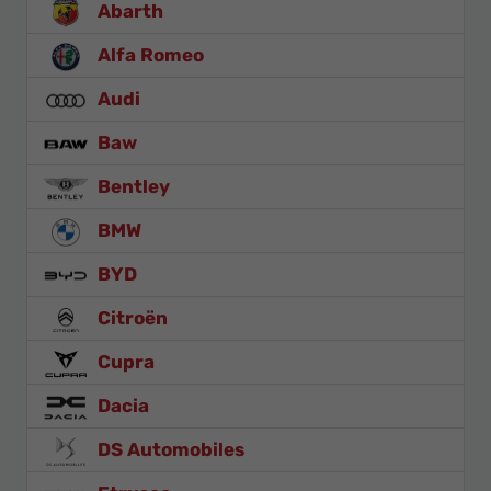
Abarth
Alfa Romeo
Audi
Baw
Bentley
BMW
BYD
Citroën
Cupra
Dacia
DS Automobiles