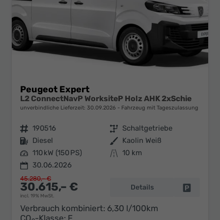
Peugeot Expert
L2 ConnectNavP WorksiteP Holz AHK 2xSchie
unverbindliche Lieferzeit:
30.09.2026
Fahrzeug mit Tageszulassung
Fahrzeugnr.
190516
Getriebe
Schaltgetriebe
Kraftstoff
Diesel
Außenfarbe
Kaolin Weiß
Leistung
110 kW (150 PS)
Kilometerstand
10 km
30.06.2026
45.280,– €
30.615,– €
Details
Fahrzeug 
incl. 19% MwSt.
Verbrauch kombiniert:
6,30 l/100km
CO
-Klasse:
F