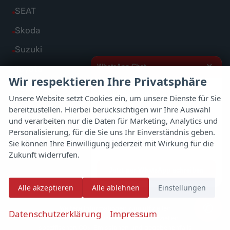
von
Fahrzeuge
Alle
SEAT
anzeigen
Porsche
von
Fahrzeuge
Alle
Skoda
anzeigen
Renault
von
Fahrzeuge
Alle
Suzuki
anzeigen
SEAT
von
Fahrzeuge
×
WhatsApp Chat
Alle
Toyota
anzeigen
Skoda
Wir respektieren Ihre Privatsphäre
von
Fahrzeuge
Alle
Volkswagen
anzeigen
Hallo,
Suzuki
Unsere Website setzt Cookies ein, um unsere Dienste für Sie
von
Fahrzeuge
Alle
Volvo
anzeigen
bereitzustellen. Hierbei berücksichtigen wir Ihre Auswahl
ich interessiere mich für das oben
Toyota
von
genannte Fahrzeug und freue mich
und verarbeiten nur die Daten für Marketing, Analytics und
Fahrzeuge
Alle
Weitere
anzeigen
über Eure Kontaktaufnahme.
Personalisierung, für die Sie uns Ihr Einverständnis geben.
Volkswagen
von
Fahrzeuge
Sie können Ihre Einwilligung jederzeit mit Wirkung für die
Alle
Zeekr
Viele Grüße
anzeigen
Volvo
Zukunft widerrufen.
von
Fahrzeuge
anzeigen
Weitere
Jetzt per WhatsApp schreiben
von
anzeigen
Alle akzeptieren
Alle ablehnen
Einstellungen
Zeekr
anzeigen
✆
Weitere Informationen zum offiziellen
Datenschutzerklärung
Impressum
Kraftstoffverbrauch und zu den offiziellen
spezifischen CO
-Emissionen und gegebenenfalls
2