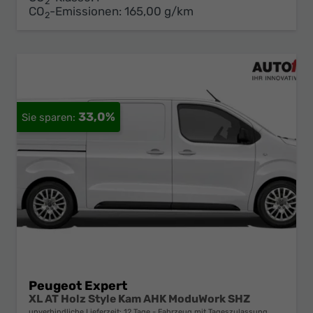
2
CO
-Emissionen:
165,00 g/km
2
33,0%
Peugeot Expert
XL AT Holz Style Kam AHK ModuWork SHZ
unverbindliche Lieferzeit:
12 Tage
Fahrzeug mit Tageszulassung