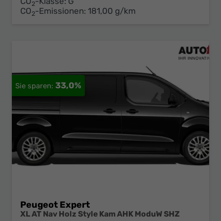
CO
-Klasse:
G
2
CO
-Emissionen:
181,00 g/km
2
33,0%
Peugeot Expert
XL AT Nav Holz Style Kam AHK ModuW SHZ