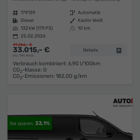
Fahrzeugnr.
179139
Getriebe
Automatik
Kraftstoff
Diesel
Außenfarbe
Kaolin Weiß
Leistung
132 kW (179 PS)
Kilometerstand
10 km
25.02.2026
49.266,– €
33.015,– €
Details
Fahrzeug 
incl. 19% MwSt.
Verbrauch kombiniert:
6,90 l/100km
CO
-Klasse:
G
2
CO
-Emissionen:
182,00 g/km
2
33,1%