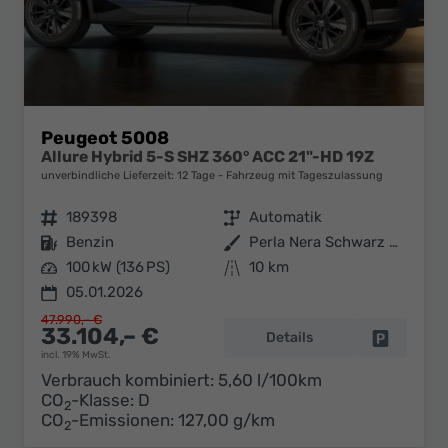
Peugeot 5008
Allure Hybrid 5-S SHZ 360° ACC 21"-HD 19Z
unverbindliche Lieferzeit:
12 Tage
Fahrzeug mit Tageszulassung
Fahrzeugnr.
189398
Getriebe
Automatik
Kraftstoff
Benzin
Außenfarbe
Perla Nera Schwarz Metallic
Leistung
100 kW (136 PS)
Kilometerstand
10 km
05.01.2026
47.990,– €
33.104,– €
Details
Fahrzeug 
incl. 19% MwSt.
Verbrauch kombiniert:
5,60 l/100km
CO
-Klasse:
D
2
CO
-Emissionen:
127,00 g/km
2