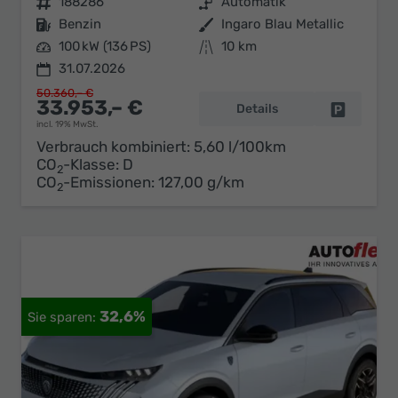
Fahrzeugnr.
188286
Getriebe
Automatik
Kraftstoff
Benzin
Außenfarbe
Ingaro Blau Metallic
Leistung
100 kW (136 PS)
Kilometerstand
10 km
31.07.2026
50.360,– €
33.953,– €
Details
Fahrzeug 
incl. 19% MwSt.
Verbrauch kombiniert:
5,60 l/100km
CO
-Klasse:
D
2
CO
-Emissionen:
127,00 g/km
2
32,6%