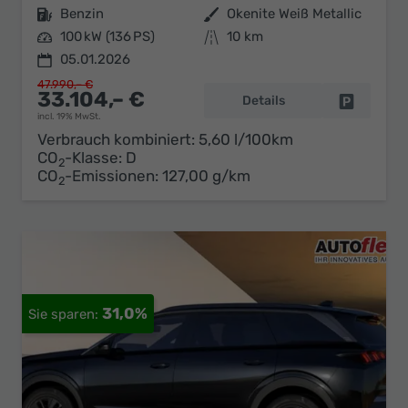
Kraftstoff
Benzin
Außenfarbe
Okenite Weiß Metallic
Leistung
100 kW (136 PS)
Kilometerstand
10 km
05.01.2026
47.990,– €
33.104,– €
Details
Fahrzeug 
incl. 19% MwSt.
Verbrauch kombiniert:
5,60 l/100km
CO
-Klasse:
D
2
CO
-Emissionen:
127,00 g/km
2
31,0%