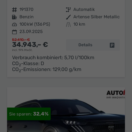
Fahrzeugnr.
191370
Getriebe
Automatik
Kraftstoff
Benzin
Außenfarbe
Artense Silber Metallic
Leistung
100 kW (136 PS)
Kilometerstand
10 km
23.09.2025
52.410,– €
34.943,– €
Details
Fahrzeug 
incl. 19% MwSt.
Verbrauch kombiniert:
5,70 l/100km
CO
-Klasse:
D
2
CO
-Emissionen:
129,00 g/km
2
32,4%