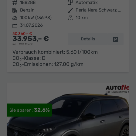
Fahrzeugnr.
188288
Getriebe
Automatik
Kraftstoff
Benzin
Außenfarbe
Perla Nera Schwarz Metallic
Leistung
100 kW (136 PS)
Kilometerstand
10 km
31.07.2026
50.360,– €
33.953,– €
Details
Fahrzeug 
incl. 19% MwSt.
Verbrauch kombiniert:
5,60 l/100km
CO
-Klasse:
D
2
CO
-Emissionen:
127,00 g/km
2
32,6%