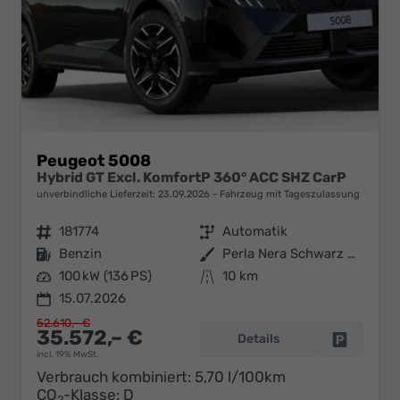
Peugeot 5008
Hybrid GT Excl. KomfortP 360° ACC SHZ CarP
unverbindliche Lieferzeit:
23.09.2026
Fahrzeug mit Tageszulassung
Fahrzeugnr.
181774
Getriebe
Automatik
Kraftstoff
Benzin
Außenfarbe
Perla Nera Schwarz Metallic
Leistung
100 kW (136 PS)
Kilometerstand
10 km
15.07.2026
52.610,– €
35.572,– €
Details
Fahrzeug 
incl. 19% MwSt.
Verbrauch kombiniert:
5,70 l/100km
CO
-Klasse:
D
2