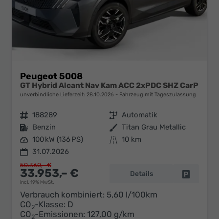
Peugeot 5008
GT Hybrid Alcant Nav Kam ACC 2xPDC SHZ CarP
unverbindliche Lieferzeit:
28.10.2026
Fahrzeug mit Tageszulassung
Fahrzeugnr.
188289
Getriebe
Automatik
Kraftstoff
Benzin
Außenfarbe
Titan Grau Metallic
Leistung
100 kW (136 PS)
Kilometerstand
10 km
31.07.2026
50.360,– €
33.953,– €
Details
Fahrzeug 
incl. 19% MwSt.
Verbrauch kombiniert:
5,60 l/100km
CO
-Klasse:
D
2
CO
-Emissionen:
127,00 g/km
2