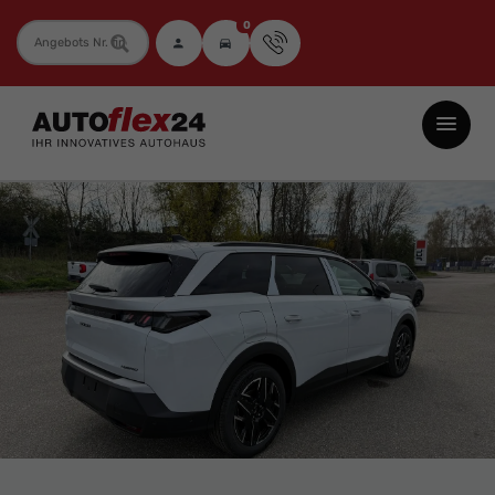
0
Fahrzeugnummer
Autoflex24
GmbH
-
EU-
Neuwagen
Jahreswagen
und
Gebrauchtwagen
zu
Top-
Preisen
-