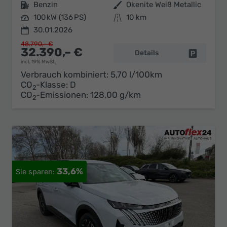
Kraftstoff
Benzin
Außenfarbe
Okenite Weiß Metallic
Leistung
100 kW (136 PS)
Kilometerstand
10 km
30.01.2026
48.790,– €
32.390,– €
Details
Fahrzeug 
incl. 19% MwSt.
Verbrauch kombiniert:
5,70 l/100km
CO
-Klasse:
D
2
CO
-Emissionen:
128,00 g/km
2
33,6%