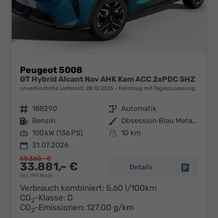
Peugeot 5008
GT Hybrid Alcant Nav AHK Kam ACC 2xPDC SHZ
unverbindliche Lieferzeit:
28.10.2026
Fahrzeug mit Tageszulassung
Fahrzeugnr.
188290
Getriebe
Automatik
Kraftstoff
Benzin
Außenfarbe
Obsession Blau Metallic
Leistung
100 kW (136 PS)
Kilometerstand
10 km
31.07.2026
50.360,– €
33.881,– €
Details
Fahrzeug 
incl. 19% MwSt.
Verbrauch kombiniert:
5,60 l/100km
CO
-Klasse:
D
2
CO
-Emissionen:
127,00 g/km
2