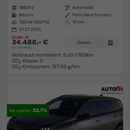
Fahrzeugnr.
188292
Getriebe
Automatik
Kraftstoff
Benzin
Außenfarbe
Perla Nera Schwarz Metallic
Leistung
100 kW (136 PS)
Kilometerstand
10 km
31.07.2026
51.210,– €
34.488,– €
Details
Fahrzeug 
incl. 19% MwSt.
Verbrauch kombiniert:
5,60 l/100km
CO
-Klasse:
D
2
CO
-Emissionen:
127,00 g/km
2
32,7%