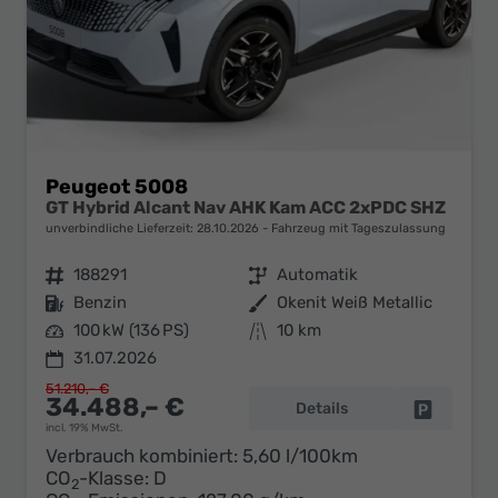
Peugeot 5008
GT Hybrid Alcant Nav AHK Kam ACC 2xPDC SHZ
unverbindliche Lieferzeit:
28.10.2026
Fahrzeug mit Tageszulassung
Fahrzeugnr.
188291
Getriebe
Automatik
Kraftstoff
Benzin
Außenfarbe
Okenit Weiß Metallic
Leistung
100 kW (136 PS)
Kilometerstand
10 km
31.07.2026
51.210,– €
34.488,– €
Details
Fahrzeug 
incl. 19% MwSt.
Verbrauch kombiniert:
5,60 l/100km
CO
-Klasse:
D
2