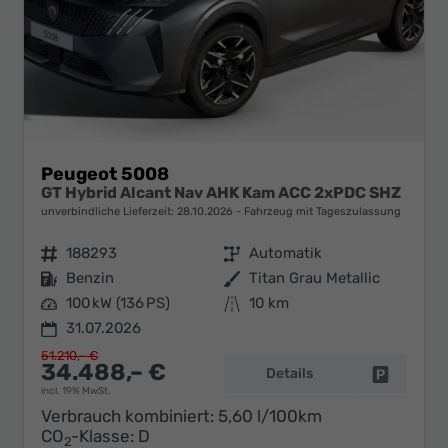
Peugeot 5008
GT Hybrid Alcant Nav AHK Kam ACC 2xPDC SHZ
unverbindliche Lieferzeit:
28.10.2026
Fahrzeug mit Tageszulassung
Fahrzeugnr.
188293
Getriebe
Automatik
Kraftstoff
Benzin
Außenfarbe
Titan Grau Metallic
Leistung
100 kW (136 PS)
Kilometerstand
10 km
31.07.2026
51.210,– €
34.488,– €
Details
Fahrzeug 
incl. 19% MwSt.
Verbrauch kombiniert:
5,60 l/100km
CO
-Klasse:
D
2