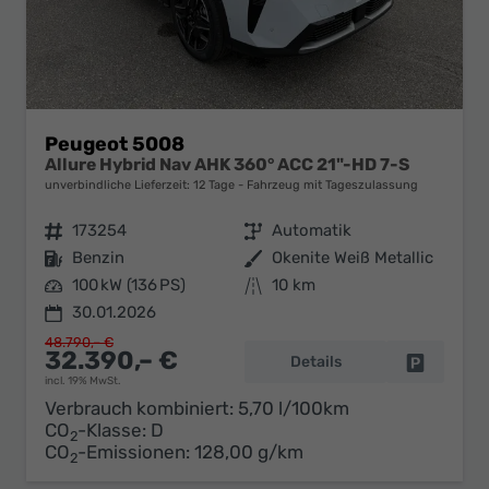
Peugeot 5008
Allure Hybrid Nav AHK 360° ACC 21"-HD 7-S
unverbindliche Lieferzeit:
12 Tage
Fahrzeug mit Tageszulassung
Fahrzeugnr.
173254
Getriebe
Automatik
Kraftstoff
Benzin
Außenfarbe
Okenite Weiß Metallic
Leistung
100 kW (136 PS)
Kilometerstand
10 km
30.01.2026
48.790,– €
32.390,– €
Details
Fahrzeug 
incl. 19% MwSt.
Verbrauch kombiniert:
5,70 l/100km
CO
-Klasse:
D
2
CO
-Emissionen:
128,00 g/km
2