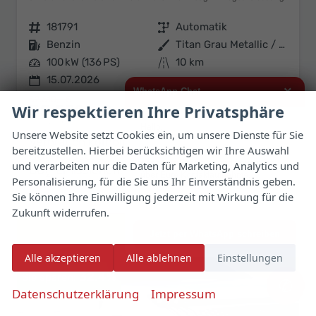
Fahrzeugnr.
181791
Getriebe
Automatik
Kraftstoff
Benzin
Außenfarbe
Titan Grau Metallic / Dach in Pe
Leistung
100 kW (136 PS)
Kilometerstand
10 km
15.07.2026
×
WhatsApp Chat
52.610,– €
Wir respektieren Ihre Privatsphäre
35.572,– €
Details
Fahrzeug 
incl. 19% MwSt.
Hallo,
Unsere Website setzt Cookies ein, um unsere Dienste für Sie
Verbrauch kombiniert:
5,70 l/100km
bereitzustellen. Hierbei berücksichtigen wir Ihre Auswahl
ich interessiere mich für das oben
CO
-Klasse:
D
2
genannte Fahrzeug und freue mich
und verarbeiten nur die Daten für Marketing, Analytics und
CO
-Emissionen:
129,00 g/km
2
über Eure Kontaktaufnahme.
Personalisierung, für die Sie uns Ihr Einverständnis geben.
Sie können Ihre Einwilligung jederzeit mit Wirkung für die
Viele Grüße
Zukunft widerrufen.
Jetzt per WhatsApp schreiben
Alle akzeptieren
Alle ablehnen
Einstellungen
32,4%
✆
Datenschutzerklärung
Impressum