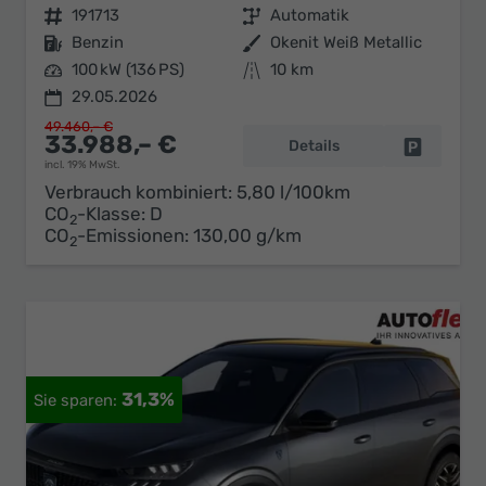
Fahrzeugnr.
191713
Getriebe
Automatik
Kraftstoff
Benzin
Außenfarbe
Okenit Weiß Metallic
Leistung
100 kW (136 PS)
Kilometerstand
10 km
29.05.2026
49.460,– €
33.988,– €
Details
Fahrzeug 
incl. 19% MwSt.
Verbrauch kombiniert:
5,80 l/100km
CO
-Klasse:
D
2
CO
-Emissionen:
130,00 g/km
2
31,3%