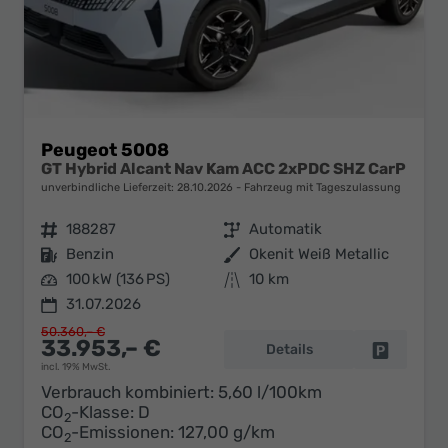
Peugeot 5008
GT Hybrid Alcant Nav Kam ACC 2xPDC SHZ CarP
unverbindliche Lieferzeit:
28.10.2026
Fahrzeug mit Tageszulassung
Fahrzeugnr.
188287
Getriebe
Automatik
Kraftstoff
Benzin
Außenfarbe
Okenit Weiß Metallic
Leistung
100 kW (136 PS)
Kilometerstand
10 km
31.07.2026
50.360,– €
33.953,– €
Details
Fahrzeug 
incl. 19% MwSt.
Verbrauch kombiniert:
5,60 l/100km
CO
-Klasse:
D
2
CO
-Emissionen:
127,00 g/km
2