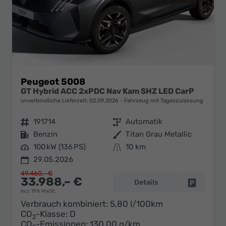
Peugeot 5008
GT Hybrid ACC 2xPDC Nav Kam SHZ LED CarP
unverbindliche Lieferzeit:
02.09.2026
Fahrzeug mit Tageszulassung
Fahrzeugnr.
191714
Getriebe
Automatik
Kraftstoff
Benzin
Außenfarbe
Titan Grau Metallic
Leistung
100 kW (136 PS)
Kilometerstand
10 km
29.05.2026
49.460,– €
33.988,– €
Details
Fahrzeug 
incl. 19% MwSt.
Verbrauch kombiniert:
5,80 l/100km
CO
-Klasse:
D
2
CO
-Emissionen:
130,00 g/km