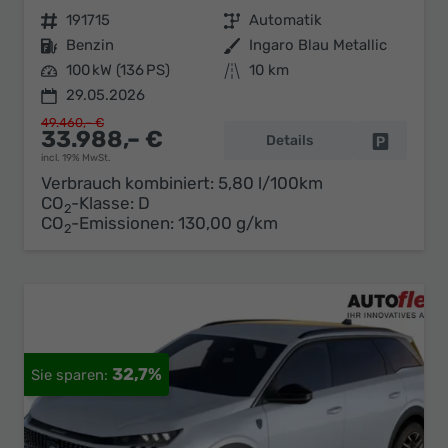
Fahrzeugnr.
191715
Getriebe
Automatik
Kraftstoff
Benzin
Außenfarbe
Ingaro Blau Metallic
Leistung
100 kW (136 PS)
Kilometerstand
10 km
29.05.2026
49.460,– €
33.988,– €
Details
Fahrzeug 
incl. 19% MwSt.
Verbrauch kombiniert:
5,80 l/100km
CO
-Klasse:
D
2
CO
-Emissionen:
130,00 g/km
2
32,7%