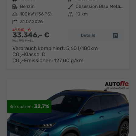
Kraftstoff
Benzin
Außenfarbe
Obsession Blau Metallic
Leistung
100 kW (136 PS)
Kilometerstand
10 km
31.07.2026
49.510,– €
33.346,– €
Details
Fahrzeug 
incl. 19% MwSt.
Verbrauch kombiniert:
5,60 l/100km
CO
-Klasse:
D
2
CO
-Emissionen:
127,00 g/km
2
32,7%