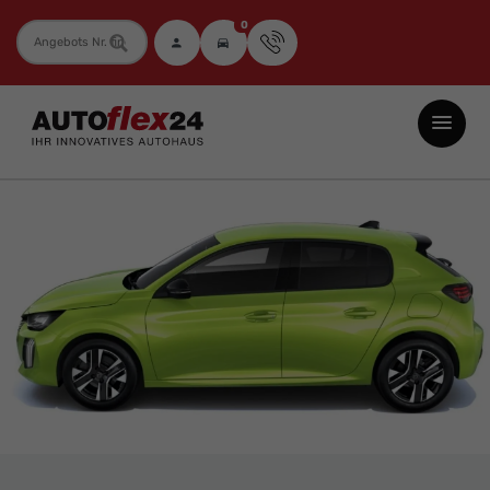
0
Fahrzeugnummer
Autoflex24
GmbH
-
EU-
Neuwagen
Jahreswagen
und
Gebrauchtwagen
zu
Top-
Preisen
-