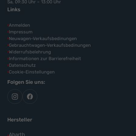
Sa, 09:30 Uhr – 13:00 Uhr
Links
Anmelden
Impressum
Neuwagen-Verkaufsbedinungen
Gebrauchtwagen-Verkaufsbedinungen
Widerrufsbelehrung
Informationen zur Barrierefreiheit
Datenschutz
Cookie-Einstellungen
Folgen Sie uns:
autoflex
autoflex24
auf
auf
instagram
facebook
Hersteller
Alle
Abarth