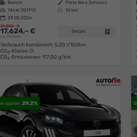
Kraftstoff
Benzin
Außenfarbe
Perla Nera Schwarz
Leistung
74 kW (101 PS)
Kilometerstand
10 km
29.05.2026
24.880,– €
17.624,– €
Details
Fahrzeug park
incl. 19% MwSt.
Verbrauch kombiniert:
5,20 l/100km
CO
-Klasse:
D
2
CO
-Emissionen:
117,00 g/km
2
29,2%