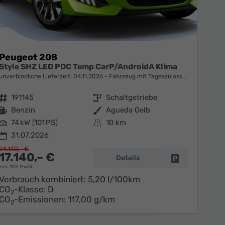
Peugeot 208
Style SHZ LED PDC Temp CarP/AndroidA Klima
unverbindliche Lieferzeit:
04.11.2026
Fahrzeug mit Tageszulassung
Fahrzeugnr.
191145
Getriebe
Schaltgetriebe
Kraftstoff
Benzin
Außenfarbe
Agueda Gelb
Leistung
74 kW (101 PS)
Kilometerstand
10 km
31.07.2026
24.130,– €
17.140,– €
Details
Fahrzeug parke
incl. 19% MwSt.
en
Verbrauch kombiniert:
5,20 l/100km
CO
-Klasse:
D
2
CO
-Emissionen:
117,00 g/km
2