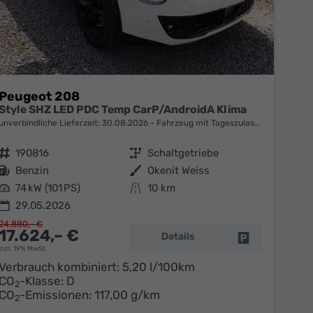
Peugeot 208
Style SHZ LED PDC Temp CarP/AndroidA Klima
unverbindliche Lieferzeit:
30.08.2026
Fahrzeug mit Tageszulassung
Fahrzeugnr.
190816
Getriebe
Schaltgetriebe
Kraftstoff
Benzin
Außenfarbe
Okenit Weiss
Leistung
74 kW (101 PS)
Kilometerstand
10 km
29.05.2026
24.880,– €
17.624,– €
Details
en
Fahrzeug parke
incl. 19% MwSt.
Verbrauch kombiniert:
5,20 l/100km
CO
-Klasse:
D
2
CO
-Emissionen:
117,00 g/km
2