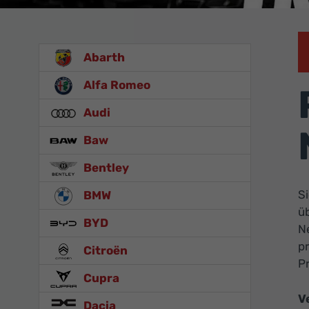
Abarth
Alfa Romeo
Audi
Baw
Bentley
S
BMW
üb
BYD
Ne
pr
Citroën
Pr
Cupra
V
Dacia