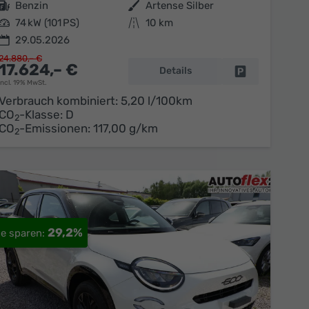
Kraftstoff
Benzin
Außenfarbe
Artense Silber
Leistung
74 kW (101 PS)
Kilometerstand
10 km
29.05.2026
24.880,– €
17.624,– €
Details
en
Fahrzeug parke
incl. 19% MwSt.
Verbrauch kombiniert:
5,20 l/100km
CO
-Klasse:
D
2
CO
-Emissionen:
117,00 g/km
2
29,2%