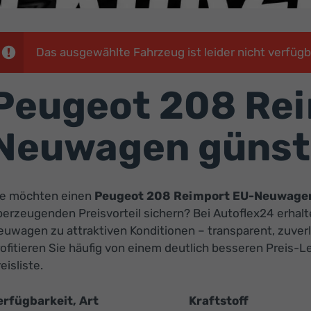
Das ausgewählte Fahrzeug ist leider nicht verfügb
Peugeot 208 Rei
Neuwagen günst
ie möchten einen
Peugeot 208 Reimport EU-Neuwagen
erzeugenden Preisvorteil sichern? Bei Autoflex24 erhalt
uwagen zu attraktiven Konditionen – transparent, zuverl
ofitieren Sie häufig von einem deutlich besseren Preis-L
eisliste.
erfügbarkeit, Art
Kraftstoff