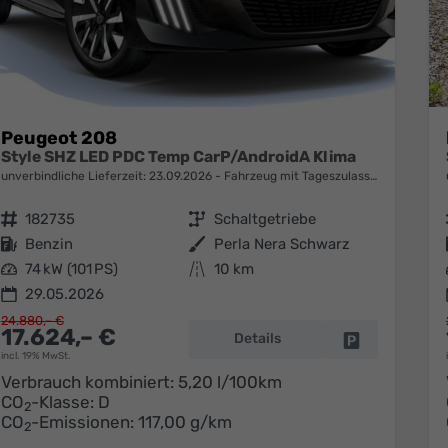
Peugeot 208
Style SHZ LED PDC Temp CarP/AndroidA Klima
unverbindliche Lieferzeit:
23.09.2026
Fahrzeug mit Tageszulassung
Fahrzeugnr.
182735
Getriebe
Schaltgetriebe
Kraftstoff
Benzin
Außenfarbe
Perla Nera Schwarz
Leistung
74 kW (101 PS)
Kilometerstand
10 km
29.05.2026
24.880,– €
17.624,– €
Details
Fahrzeug park
incl. 19% MwSt.
Verbrauch kombiniert:
5,20 l/100km
CO
-Klasse:
D
2
CO
-Emissionen:
117,00 g/km
2