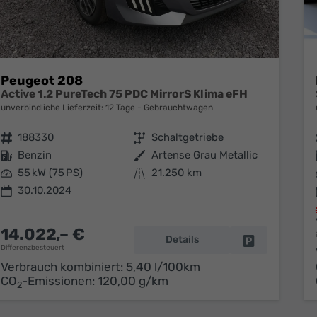
Peugeot 208
Active 1.2 PureTech 75 PDC MirrorS Klima eFH
unverbindliche Lieferzeit:
12 Tage
Gebrauchtwagen
Fahrzeugnr.
188330
Getriebe
Schaltgetriebe
Kraftstoff
Benzin
Außenfarbe
Artense Grau Metallic
Leistung
55 kW (75 PS)
Kilometerstand
21.250 km
30.10.2024
14.022,– €
Details
Fahrzeug park
Differenzbesteuert
Verbrauch kombiniert:
5,40 l/100km
CO
-Emissionen:
120,00 g/km
2