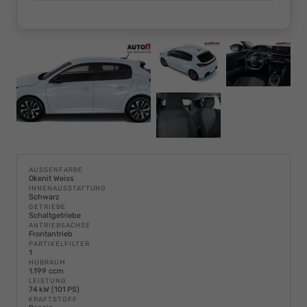
AUSSENFARBE
Okenit Weiss
INNENAUSSTATTUNG
Schwarz
GETRIEBE
Schaltgetriebe
ANTRIEBSACHSE
Frontantrieb
PARTIKELFILTER
1
HUBRAUM
1.199 ccm
LEISTUNG
74 kW (101 PS)
KRAFTSTOFF