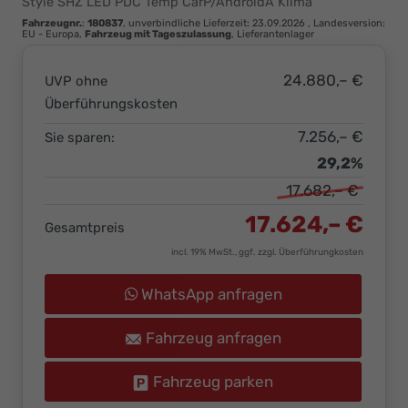
Style SHZ LED PDC Temp CarP/AndroidA Klima
Ihr
Fahrzeugnr.
:
180837
, unverbindliche Lieferzeit:
23.09.2026
, Landesversion:
Innovatives
EU - Europa,
Fahrzeug mit Tageszulassung
, Lieferantenlager
Autohaus
24.880,– €
UVP ohne
Überführungskosten
7.256,– €
Sie sparen:
29,2%
17.682,– €
17.624,– €
Gesamtpreis
incl. 19% MwSt., ggf. zzgl. Überführungkosten
WhatsApp anfragen
Fahrzeug anfragen
Fahrzeug parken