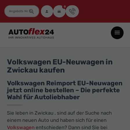
0
Fahrzeugnummer
Autoflex24
GmbH
-
EU-
Volkswagen EU-Neuwagen in
Neuwagen
Zwickau kaufen
Jahreswagen
und
Volkswagen Reimport EU-Neuwagen
jetzt online bestellen – Die perfekte
Gebrauchtwagen
Wahl für Autoliebhaber
zu
Top-
Sie leben in Zwickau , sind auf der Suche nach
Preisen
einem neuen Auto und haben sich für einen
-
Volkswagen
entschieden? Dann sind Sie bei