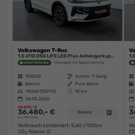
Volkswagen T-Roc
V
1,5 eTSI DSG LIFE LED Plus Anhängerkupplung Navigation Digital Pro Sitzheizung beheiztes Lenkrad 17 Zoll Alu 5J Garantie
sofort lieferbar
Neuwagen mit Tageszulassung
Fahrzeugnr.
150530
Getriebe
Autom. 7-Gang
Fahrzeugnr.
Kraftstoff
Benzin
Außenfarbe
Pure Weiss
Kraftstoff
Leistung
110 kW (150 PS)
Kilometerstand
10 km
Leistung
28.05.2026
46.600,– €
46.
36.480,– €
3
Details
Fahrzeug pa
incl. 19% MwSt.
incl
Verbrauch kombiniert:
5,60 l/100km
Ve
CO
-Klasse:
D
C
2