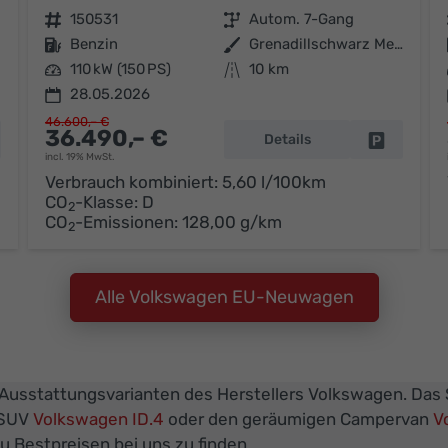
Fahrzeugnr.
150531
Getriebe
Autom. 7-Gang
Kraftstoff
Benzin
Außenfarbe
Grenadillschwarz Metallic
Leistung
110 kW (150 PS)
Kilometerstand
10 km
28.05.2026
46.600,– €
36.490,– €
Details
hrzeug parken
Fahrzeug 
incl. 19% MwSt.
Verbrauch kombiniert:
5,60 l/100km
CO
-Klasse:
D
2
CO
-Emissionen:
128,00 g/km
2
Alle Volkswagen EU-Neuwagen
 Ausstattungsvarianten des Herstellers Volkswagen. Das S
-SUV
Volkswagen ID.4
oder den geräumigen Campervan
V
 Bestpreisen bei uns zu finden.