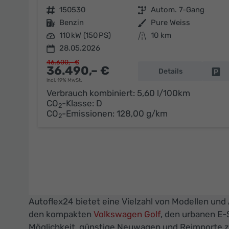
Fahrzeugnr.
150530
Getriebe
Autom. 7-Gang
Kraftstoff
Benzin
Außenfarbe
Pure Weiss
Leistung
110 kW (150 PS)
Kilometerstand
10 km
28.05.2026
46.600,– €
36.490,– €
Details
Fa
incl. 19% MwSt.
Verbrauch kombiniert:
5,60 l/100km
CO
-Klasse:
D
2
CO
-Emissionen:
128,00 g/km
2
Autoflex24 bietet eine Vielzahl von Modellen und
den kompakten
Volkswagen Golf
, den urbanen E
Möglichkeit, günstige Neuwagen und Reimporte zu