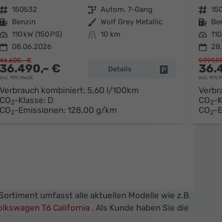
Fahrzeugnr.
150532
Getriebe
Autom. 7-Gang
Fahrzeugnr.
15
Kraftstoff
Benzin
Außenfarbe
Wolf Grey Metallic
Kraftstoff
Be
Leistung
110 kW (150 PS)
Kilometerstand
10 km
Leistung
110
08.06.2026
28
46.600,– €
9.999.9
36.490,– €
36.
Details
parken
Fahrzeug parken
incl. 19% MwSt.
incl. 19% 
Verbrauch kombiniert:
5,60 l/100km
Verbr
CO
-Klasse:
D
CO
-K
2
2
CO
-Emissionen:
128,00 g/km
CO
-
2
2
ortiment umfasst alle aktuellen Modelle wie z.B.
olkswagen T6 California
. Als Kunde haben Sie die