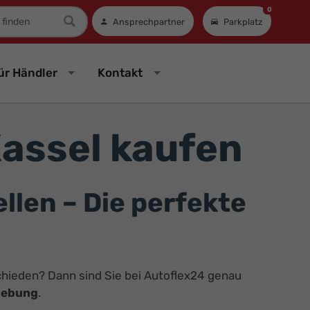
0
mer
Ansprechpartner
Parkplatz
ür Händler
Kontakt
assel kaufen
len – Die perfekte
hieden? Dann sind Sie bei Autoflex24 genau
gebung
.