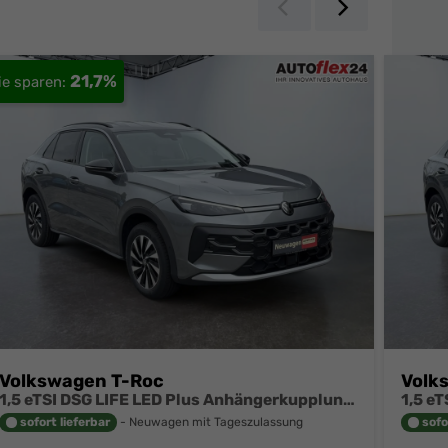
Zurück
Weiter
21,7%
Volkswagen T-Roc
Volk
1,5 eTSI DSG LIFE LED Plus Anhängerkupplung Navigation Digital Pro Sitzheizung beheiztes Lenkrad 17 Zoll Alu 5J Garantie
sofort lieferbar
Neuwagen mit Tageszulassung
sofo