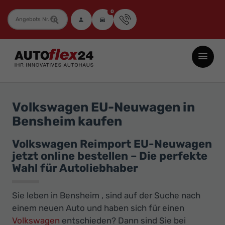
0
Fahrzeugnummer
Autoflex24
GmbH
-
EU-
Volkswagen EU-Neuwagen in
Neuwagen
Bensheim kaufen
Jahreswagen
und
Volkswagen Reimport EU-Neuwagen
jetzt online bestellen – Die perfekte
Gebrauchtwagen
Wahl für Autoliebhaber
zu
Top-
Sie leben in Bensheim , sind auf der Suche nach
Preisen
einem neuen Auto und haben sich für einen
-
Volkswagen
entschieden? Dann sind Sie bei