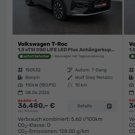
Volkswagen T-Roc
V
1,5 eTSI DSG LIFE LED Plus Anhängerkupplung Navigation Digital Pro Sitzheizung beheiztes Lenkrad 17 Zoll Alu 5J Garantie
sofort lieferbar
Neuwagen mit Tageszulassung
Fahrzeugnr.
150532
Getriebe
Autom. 7-Gang
Fahrzeugnr.
Kraftstoff
Benzin
Außenfarbe
Wolf Grey Metallic
Kraftstoff
Leistung
110 kW (150 PS)
Kilometerstand
10 km
Leistung
08.06.2026
46.600,– €
9.9
36.480,– €
3
Details
Fahrzeug pa
incl. 19% MwSt.
incl
Verbrauch kombiniert:
5,60 l/100km
Ve
CO
-Klasse:
D
C
2
CO
-Emissionen:
128,00 g/km
C
2