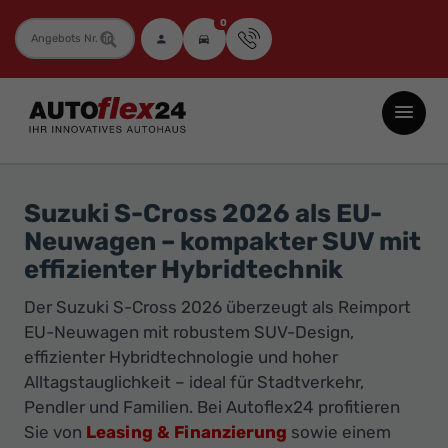
0
Fahrzeugnummer
Autoflex24
GmbH
-
EU-
Suzuki S-Cross 2026 als EU-
Neuwagen
Neuwagen – kompakter SUV mit
Jahreswagen
effizienter Hybridtechnik
und
Der Suzuki S-Cross 2026 überzeugt als Reimport
Gebrauchtwagen
EU-Neuwagen mit robustem SUV-Design,
zu
effizienter Hybridtechnologie und hoher
Top-
Alltagstauglichkeit – ideal für Stadtverkehr,
Preisen
Pendler und Familien. Bei Autoflex24 profitieren
-
Sie von
Leasing & Finanzierung
sowie einem