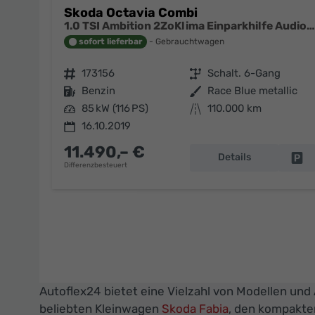
Skoda Octavia Combi
1.0 TSI Ambition 2ZoKlima Einparkhilfe Audio Swing
sofort lieferbar
Gebrauchtwagen
Fahrzeugnr.
173156
Getriebe
Schalt. 6-Gang
Kraftstoff
Benzin
Außenfarbe
Race Blue metallic
Leistung
85 kW (116 PS)
Kilometerstand
110.000 km
16.10.2019
11.490,– €
Details
Fa
Differenzbesteuert
Autoflex24 bietet eine Vielzahl von Modellen und
beliebten Kleinwagen
Skoda Fabia
, den kompakt