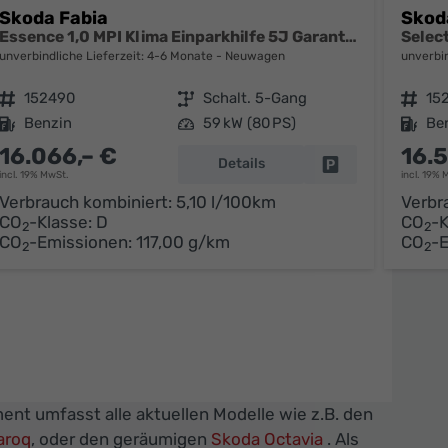
Skoda Fabia
Skod
Essence 1,0 MPI Klima Einparkhilfe 5J Garantie LED Scheinwerfer Bluetooth
unverbindliche Lieferzeit: 4-6 Monate
Neuwagen
unverbin
Fahrzeugnr.
152490
Getriebe
Schalt. 5-Gang
Fahrzeugnr.
15
Kraftstoff
Benzin
Leistung
59 kW (80 PS)
Kraftstoff
Be
16.066,– €
16.
Details
parken
Fahrzeug parken
incl. 19% MwSt.
incl. 19% 
Verbrauch kombiniert:
5,10 l/100km
Verbr
CO
-Klasse:
D
CO
-K
2
2
CO
-Emissionen:
117,00 g/km
CO
-
2
2
ent umfasst alle aktuellen Modelle wie z.B. den
aroq
, oder den geräumigen
Skoda Octavia
. Als