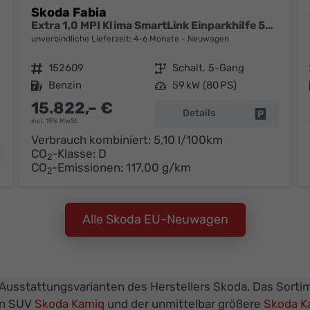
Skoda Fabia
Extra 1,0 MPI Klima SmartLink Einparkhilfe 5J Garantie LED Scheinwerfer Bluetooth
unverbindliche Lieferzeit: 4-6 Monate
Neuwagen
Fahrzeugnr.
152609
Getriebe
Schalt. 5-Gang
Kraftstoff
Benzin
Leistung
59 kW (80 PS)
15.822,– €
Details
Fahrzeug 
incl. 19% MwSt.
Verbrauch kombiniert:
5,10 l/100km
CO
-Klasse:
D
hrzeug parken
2
CO
-Emissionen:
117,00 g/km
2
Alle Skoda EU-Neuwagen
 Ausstattungsvarianten des Herstellers Skoda. Das Sortim
en SUV
Skoda Kamiq
und der unmittelbar größere
Skoda K