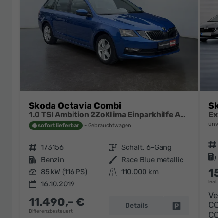
Skoda Octavia Combi
Sk
1.0 TSI Ambition 2ZoKlima Einparkhilfe Audio Swing
unv
sofort lieferbar
Gebrauchtwagen
Fahrzeugnr.
Fahrzeugnr.
173156
Getriebe
Schalt. 6-Gang
Kraftstoff
Kraftstoff
Benzin
Außenfarbe
Race Blue metallic
1
Leistung
85 kW (116 PS)
Kilometerstand
110.000 km
incl
16.10.2019
Ve
11.490,– €
C
Details
Fahrzeug pa
Differenzbesteuert
C