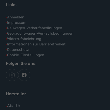
Links
Anmelden
Impressum
Neuwagen-Verkaufsbedinungen
Gebrauchtwagen-Verkaufsbedinungen
Widerrufsbelehrung
Informationen zur Barrierefreiheit
Datenschutz
Cookie-Einstellungen
Folgen Sie uns:
autoflex
autoflex24
auf
auf
instagram
facebook
Hersteller
Alle
Abarth