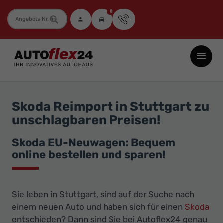
0
Fahrzeugnummer
Autoflex24
GmbH
-
EU-
Skoda Reimport in Stuttgart zu
Neuwagen
unschlagbaren Preisen!
Jahreswagen
und
Skoda EU-Neuwagen: Bequem
online bestellen und sparen!
Gebrauchtwagen
zu
Top-
Sie leben in Stuttgart, sind auf der Suche nach
Preisen
einem neuen Auto und haben sich für einen
Skoda
-
entschieden? Dann sind Sie bei Autoflex24 genau