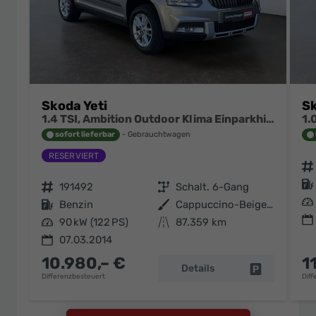
Skoda Yeti
Sk
1.4 TSI, Ambition Outdoor Klima Einparkhilfe Swing Tempomat
sofort lieferbar
Gebrauchtwagen
Fahrzeugnr.
Kraftstoff
Fahrzeugnr.
191492
Getriebe
Schalt. 6-Gang
Leistung
Kraftstoff
Benzin
Außenfarbe
Cappuccino-Beige Metallic
Leistung
90 kW (122 PS)
Kilometerstand
87.359 km
07.03.2014
10.980,– €
1
Details
Fahrzeug pa
Differenzbesteuert
Diff