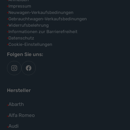
Impressum
Neuwagen-Verkaufsbedinungen
Gebrauchtwagen-Verkaufsbedinungen
Widerrufsbelehrung
Informationen zur Barrierefreiheit
Datenschutz
Cookie-Einstellungen
Folgen Sie uns:
autoflex
autoflex24
auf
auf
instagram
facebook
Hersteller
Alle
Abarth
Fahrzeuge
Alle
Alfa Romeo
von
Fahrzeuge
Alle
Audi
Abarth