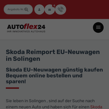
0
Fahrzeugnummer
Autoflex24
GmbH
-
EU-
Skoda Reimport EU-Neuwagen
Neuwagen
in Solingen
Jahreswagen
und
Skoda EU-Neuwagen günstig kaufen
Bequem online bestellen und
Gebrauchtwagen
sparen!
zu
Top-
Preisen
Sie leben in Solingen , sind auf der Suche nach
-
einem neuen Auto und haben sich für einen
Skoda