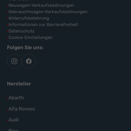
Neuwagen-Verkaufsbedinungen
Gebrauchtwagen-Verkaufsbedinungen
Widerrufsbelehrung
Informationen zur Barrierefreiheit
Datenschutz
Cookie-Einstellungen
Folgen Sie uns:
autoflex
autoflex24
auf
auf
instagram
facebook
Hersteller
Alle
Abarth
Fahrzeuge
Alle
Alfa Romeo
von
Fahrzeuge
Alle
Audi
Abarth
von
Fahrzeuge
Alle
Baw