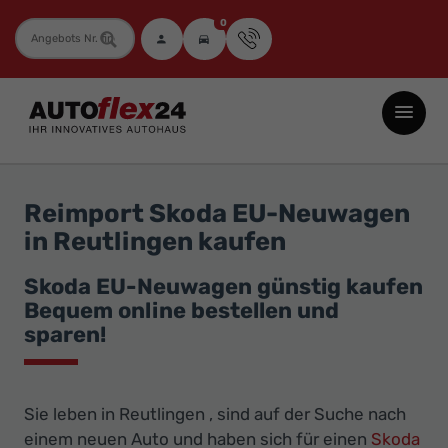
0
Fahrzeugnummer
Autoflex24
GmbH
-
EU-
Reimport Skoda EU-Neuwagen
Neuwagen
in Reutlingen kaufen
Jahreswagen
und
Skoda EU-Neuwagen günstig kaufen
Bequem online bestellen und
Gebrauchtwagen
sparen!
zu
Top-
Preisen
Sie leben in Reutlingen , sind auf der Suche nach
-
einem neuen Auto und haben sich für einen
Skoda