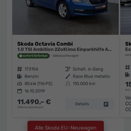
Skoda Octavia Combi
Sk
1.0 TSI Ambition 2ZoKlima Einparkhilfe Audio Swing
unv
sofort lieferbar
Gebrauchtwagen
Fahrzeugnr.
Fahrzeugnr.
173156
Getriebe
Schalt. 6-Gang
Kraftstoff
Kraftstoff
Benzin
Außenfarbe
Race Blue metallic
1
Leistung
85 kW (116 PS)
Kilometerstand
110.000 km
incl
16.10.2019
Ve
11.490,– €
C
Details
Fahrzeug pa
Differenzbesteuert
C
Alle Skoda EU-Neuwagen