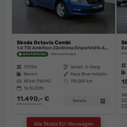
Skoda Octavia Combi
Sk
1.0 TSI Ambition 2ZoKlima Einparkhilfe Audio Swing
unv
sofort lieferbar
Gebrauchtwagen
Fahrzeugnr.
Fahrzeugnr.
173156
Getriebe
Schalt. 6-Gang
Kraftstoff
Kraftstoff
Benzin
Außenfarbe
Race Blue metallic
1
Leistung
85 kW (116 PS)
Kilometerstand
110.000 km
incl
16.10.2019
Ve
11.490,– €
C
Details
Fahrzeug pa
Differenzbesteuert
C
Alle Skoda EU-Neuwagen