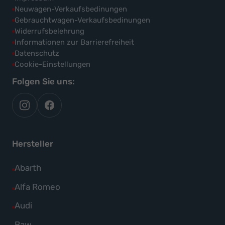
Neuwagen-Verkaufsbedinungen
Gebrauchtwagen-Verkaufsbedinungen
Widerrufsbelehrung
Informationen zur Barrierefreiheit
Datenschutz
Cookie-Einstellungen
Folgen Sie uns:
autoflex
autoflex24
auf
auf
instagram
facebook
Hersteller
Alle
Abarth
Fahrzeuge
Alle
Alfa Romeo
von
Fahrzeuge
Alle
Audi
Abarth
von
Fahrzeuge
Alle
Baw