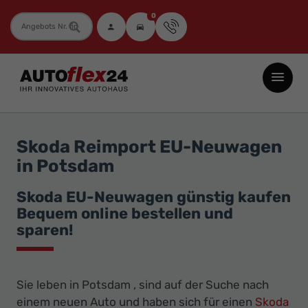
0
Fahrzeugnummer
Autoflex24
GmbH
-
EU-
Skoda Reimport EU-Neuwagen
Neuwagen
in Potsdam
Jahreswagen
und
Skoda EU-Neuwagen günstig kaufen
Bequem online bestellen und
Gebrauchtwagen
sparen!
zu
Top-
Preisen
Sie leben in Potsdam , sind auf der Suche nach
-
einem neuen Auto und haben sich für einen
Skoda