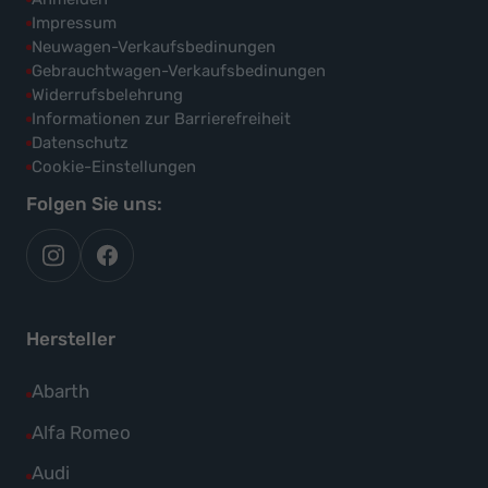
Impressum
Neuwagen-Verkaufsbedinungen
Gebrauchtwagen-Verkaufsbedinungen
Widerrufsbelehrung
Informationen zur Barrierefreiheit
Datenschutz
Cookie-Einstellungen
Folgen Sie uns:
autoflex
autoflex24
auf
auf
instagram
facebook
Hersteller
Alle
Abarth
Fahrzeuge
Alle
Alfa Romeo
von
Fahrzeuge
Alle
Audi
Abarth