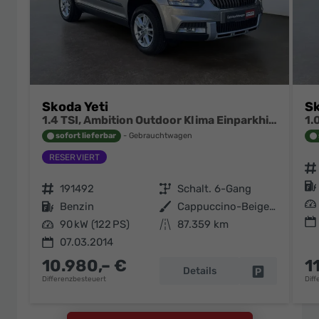
Skoda Yeti
Sk
1.4 TSI, Ambition Outdoor Klima Einparkhilfe Swing Tempomat
sofort lieferbar
Gebrauchtwagen
Fahrzeugnr.
Kraftstoff
Fahrzeugnr.
191492
Getriebe
Schalt. 6-Gang
Leistung
Kraftstoff
Benzin
Außenfarbe
Cappuccino-Beige Metallic
Leistung
90 kW (122 PS)
Kilometerstand
87.359 km
07.03.2014
10.980,– €
1
Details
Fahrzeug pa
Differenzbesteuert
Diff