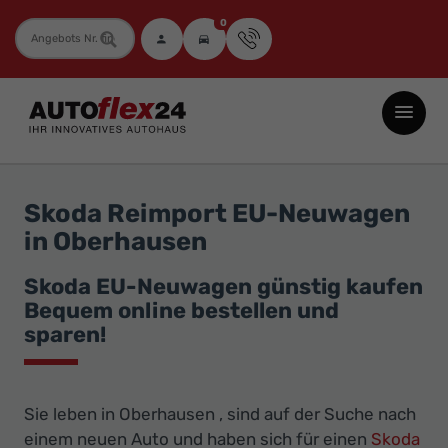
0
Fahrzeugnummer
Autoflex24
GmbH
-
EU-
Skoda Reimport EU-Neuwagen
Neuwagen
in Oberhausen
Jahreswagen
und
Skoda EU-Neuwagen günstig kaufen
Bequem online bestellen und
Gebrauchtwagen
sparen!
zu
Top-
Preisen
Sie leben in Oberhausen , sind auf der Suche nach
-
einem neuen Auto und haben sich für einen
Skoda