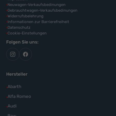
Neuwagen-Verkaufsbedinungen
Gebrauchtwagen-Verkaufsbedinungen
Widerrufsbelehrung
Informationen zur Barrierefreiheit
Datenschutz
Cookie-Einstellungen
Folgen Sie uns:
autoflex
autoflex24
auf
auf
instagram
facebook
Hersteller
Alle
Abarth
Fahrzeuge
Alle
Alfa Romeo
von
Fahrzeuge
Alle
Audi
Abarth
von
Fahrzeuge
Alle
Baw