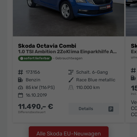
Skoda Octavia Combi
Sk
1.0 TSI Ambition 2ZoKlima Einparkhilfe Audio Swing
unv
sofort lieferbar
Gebrauchtwagen
Fahrzeugnr.
Fahrzeugnr.
173156
Getriebe
Schalt. 6-Gang
Kraftstoff
Kraftstoff
Benzin
Außenfarbe
Race Blue metallic
1
Leistung
85 kW (116 PS)
Kilometerstand
110.000 km
incl
16.10.2019
Ve
11.490,– €
C
Details
Fahrzeug pa
Differenzbesteuert
C
Alle Skoda EU-Neuwagen