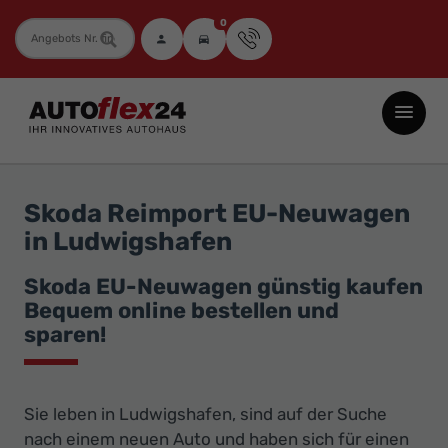
0
Fahrzeugnummer
Autoflex24
GmbH
-
EU-
Skoda Reimport EU-Neuwagen
Neuwagen
in Ludwigshafen
Jahreswagen
und
Skoda EU-Neuwagen günstig kaufen
Bequem online bestellen und
Gebrauchtwagen
sparen!
zu
Top-
Preisen
Sie leben in Ludwigshafen, sind auf der Suche
-
nach einem neuen Auto und haben sich für einen