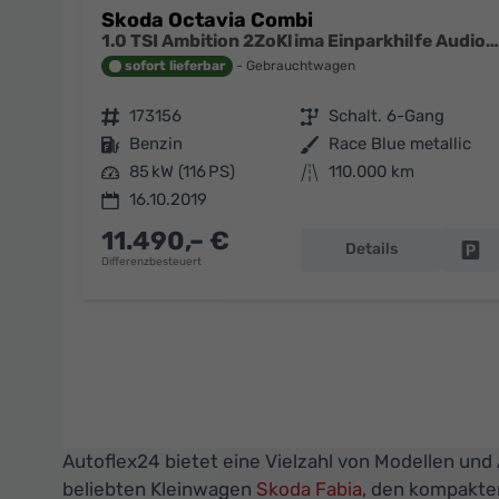
Skoda Octavia Combi
1.0 TSI Ambition 2ZoKlima Einparkhilfe Audio Swing
sofort lieferbar
Gebrauchtwagen
Fahrzeugnr.
173156
Getriebe
Schalt. 6-Gang
Kraftstoff
Benzin
Außenfarbe
Race Blue metallic
Leistung
85 kW (116 PS)
Kilometerstand
110.000 km
16.10.2019
11.490,– €
Details
Fa
Differenzbesteuert
Autoflex24 bietet eine Vielzahl von Modellen und
beliebten Kleinwagen
Skoda Fabia
, den kompakt