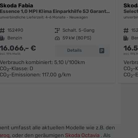
Skoda Fabia
Skod
Essence 1,0 MPI Klima Einparkhilfe 5J Garantie LED Scheinwerfer Bluetooth
unverbindliche Lieferzeit: 4-6 Monate
Neuwagen
unverbin
Fahrzeugnr.
152490
Getriebe
Schalt. 5-Gang
Fahrzeugnr.
15
Kraftstoff
Benzin
Leistung
59 kW (80 PS)
Kraftstoff
Be
16.066,– €
16.
Details
parken
Fahrzeug parken
incl. 19% MwSt.
incl. 19% 
Verbrauch kombiniert:
5,10 l/100km
Verbr
CO
-Klasse:
D
CO
-K
2
2
CO
-Emissionen:
117,00 g/km
CO
-
2
2
ent umfasst alle aktuellen Modelle wie z.B. den
aroq
, oder den geräumigen
Skoda Octavia
. Als