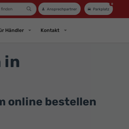
0
mer
Ansprechpartner
Parkplatz
ür Händler
Kontakt
 in
online bestellen