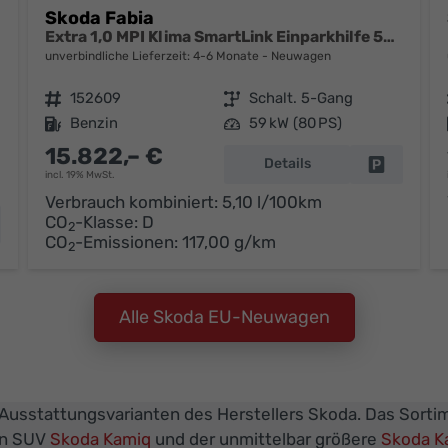
Skoda Fabia
Extra 1,0 MPI Klima SmartLink Einparkhilfe 5J Garantie LED Scheinwerfer Bluetooth
unverbindliche Lieferzeit: 4-6 Monate
Neuwagen
Fahrzeugnr.
152609
Getriebe
Schalt. 5-Gang
Kraftstoff
Benzin
Leistung
59 kW (80 PS)
15.822,– €
Details
Fahrzeug 
incl. 19% MwSt.
Verbrauch kombiniert:
5,10 l/100km
CO
-Klasse:
D
hrzeug parken
2
CO
-Emissionen:
117,00 g/km
2
Alle Skoda EU-Neuwagen
 Ausstattungsvarianten des Herstellers Skoda. Das Sortim
en SUV
Skoda Kamiq
und der unmittelbar größere
Skoda K