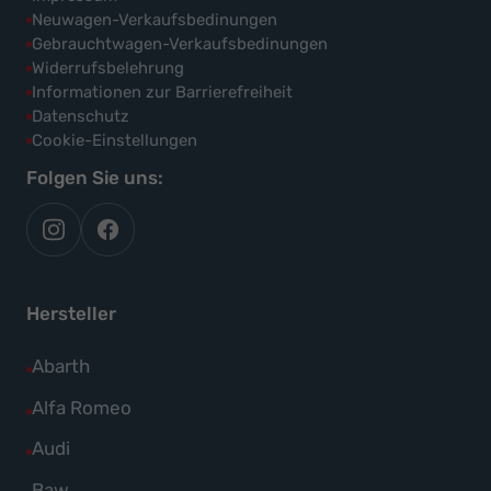
Neuwagen-Verkaufsbedinungen
Gebrauchtwagen-Verkaufsbedinungen
Widerrufsbelehrung
Informationen zur Barrierefreiheit
Datenschutz
Cookie-Einstellungen
Folgen Sie uns:
autoflex
autoflex24
auf
auf
instagram
facebook
Hersteller
Alle
Abarth
Fahrzeuge
Alle
Alfa Romeo
von
Fahrzeuge
Alle
Audi
Abarth
von
Fahrzeuge
Alle
Baw