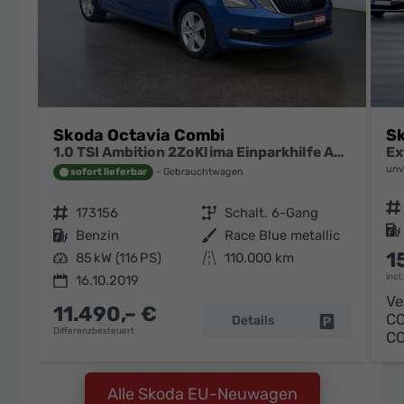
Skoda Octavia Combi
Sk
1.0 TSI Ambition 2ZoKlima Einparkhilfe Audio Swing
unv
sofort lieferbar
Gebrauchtwagen
Fahrzeugnr.
Fahrzeugnr.
173156
Getriebe
Schalt. 6-Gang
Kraftstoff
Kraftstoff
Benzin
Außenfarbe
Race Blue metallic
1
Leistung
85 kW (116 PS)
Kilometerstand
110.000 km
incl
16.10.2019
Ve
11.490,– €
C
Details
Fahrzeug pa
Differenzbesteuert
C
Alle Skoda EU-Neuwagen