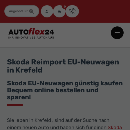
0
Fahrzeugnummer
Autoflex24
GmbH
-
EU-
Skoda Reimport EU-Neuwagen
Neuwagen
in Krefeld
Jahreswagen
und
Skoda EU-Neuwagen günstig kaufen
Bequem online bestellen und
Gebrauchtwagen
sparen!
zu
Top-
Preisen
Sie leben in Krefeld , sind auf der Suche nach
-
einem neuen Auto und haben sich für einen
Skoda