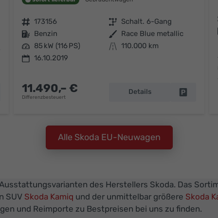
Fahrzeugnr.
173156
Getriebe
Schalt. 6-Gang
Kraftstoff
Benzin
Außenfarbe
Race Blue metallic
Leistung
85 kW (116 PS)
Kilometerstand
110.000 km
ic
16.10.2019
11.490,– €
Details
hrzeug parken
Fahrzeug 
Differenzbesteuert
Alle Skoda EU-Neuwagen
 Ausstattungsvarianten des Herstellers Skoda. Das Sortim
en SUV
Skoda Kamiq
und der unmittelbar größere
Skoda K
gen und Reimporte zu Bestpreisen bei uns zu finden.