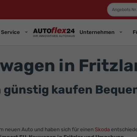
Fahrzeugnum
Service
Unternehmen
F
agen in Fritzla
günstig kaufen Bequem 
inem neuen Auto und haben sich für einen
Skoda
entschiede
import EU-Neuwagen in Fritzlar und Umgebung
.