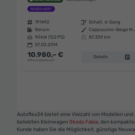
Fahrzeugnr.
191492
Getriebe
Schalt. 6-Gang
Kraftstoff
Benzin
Außenfarbe
Cappuccino-Beige Metall
Leistung
90 kW (122 PS)
Kilometerstand
87.359 km
07.03.2014
10.980,– €
Details
Fa
Differenzbesteuert
Autoflex24 bietet eine Vielzahl von Modellen und
beliebten Kleinwagen
Skoda Fabia
, den kompakt
Kunde haben Sie die Möglichkeit, günstige Neuwa