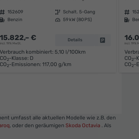
Fahrzeugnr.
152609
Getriebe
Schalt. 5-Gang
Fahrzeugnr.
15
Kraftstoff
Benzin
Leistung
59 kW (80 PS)
Kraftstoff
Be
15.822,– €
16.
Details
Fahrzeug parken
incl. 19% MwSt.
incl. 19% 
Verbrauch kombiniert:
5,10 l/100km
Verbr
CO
-Klasse:
D
CO
-K
parken
2
2
CO
-Emissionen:
117,00 g/km
CO
-
2
2
ent umfasst alle aktuellen Modelle wie z.B. den
aroq
, oder den geräumigen
Skoda Octavia
. Als