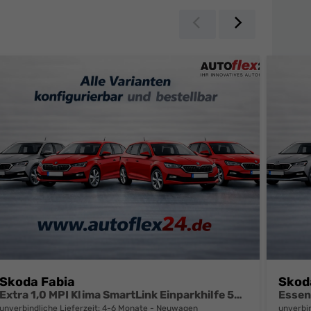
Zurück
Weiter
Skoda Fabia
Skod
Extra 1,0 MPI Klima SmartLink Einparkhilfe 5J Garantie LED Scheinwerfer Bluetooth
unverbindliche Lieferzeit: 4-6 Monate
Neuwagen
unverbin