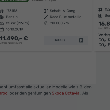
Fahrzeugnr.
15
Fahrzeugnr.
173156
Getriebe
Schalt. 6-Gang
Kraftstoff
Be
Kraftstoff
Benzin
Außenfarbe
Race Blue metallic
15.
Leistung
85 kW (116 PS)
Kilometerstand
110.000 km
incl. 19% 
16.10.2019
Verbr
11.490,– €
CO
-K
Details
parken
Fahrzeug parken
2
Differenzbesteuert
CO
-
2
ent umfasst alle aktuellen Modelle wie z.B. den
aroq
, oder den geräumigen
Skoda Octavia
. Als