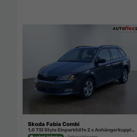
Skoda Fabia Combi
1.0 TSI Style Einparkhilfe 2 x Anhängerkupplung Apple Car Play
sofort lieferbar
Gebrauchtwagen