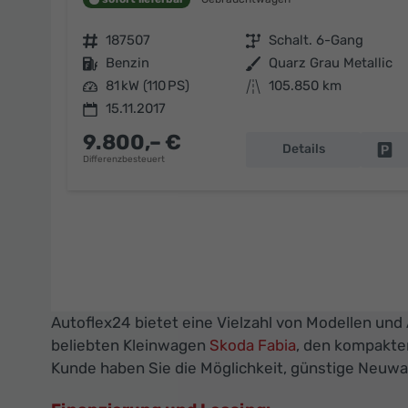
Fahrzeugnr.
187507
Getriebe
Schalt. 6-Gang
Kraftstoff
Benzin
Außenfarbe
Quarz Grau Metallic
Leistung
81 kW (110 PS)
Kilometerstand
105.850 km
15.11.2017
9.800,– €
Details
Fa
Differenzbesteuert
Autoflex24 bietet eine Vielzahl von Modellen und
beliebten Kleinwagen
Skoda Fabia
, den kompakt
Kunde haben Sie die Möglichkeit, günstige Neuwa