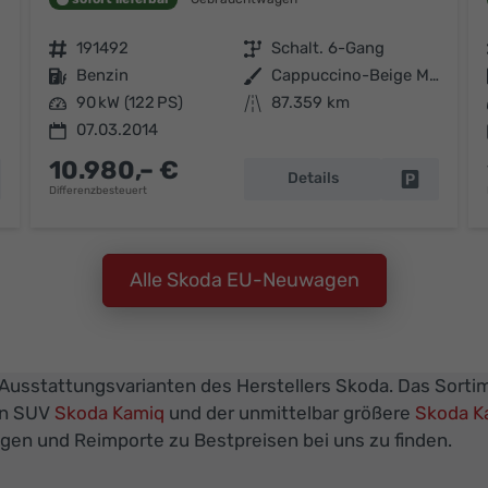
Fahrzeugnr.
191492
Getriebe
Schalt. 6-Gang
Kraftstoff
Benzin
Außenfarbe
Cappuccino-Beige Metallic
Leistung
90 kW (122 PS)
Kilometerstand
87.359 km
07.03.2014
10.980,– €
Details
hrzeug parken
Fahrzeug 
Differenzbesteuert
Alle Skoda EU-Neuwagen
 Ausstattungsvarianten des Herstellers Skoda. Das Sortim
en SUV
Skoda Kamiq
und der unmittelbar größere
Skoda K
gen und Reimporte zu Bestpreisen bei uns zu finden.