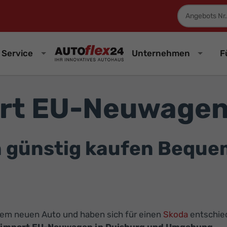
Fahrzeugnum
Service
Unternehmen
F
rt EU-Neuwagen 
günstig kaufen Bequem 
inem neuen Auto und haben sich für einen
Skoda
entschied
eimport EU-Neuwagen in Duisburg und Umgebung
.