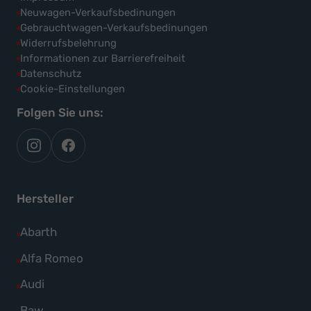
Neuwagen-Verkaufsbedinungen
Gebrauchtwagen-Verkaufsbedinungen
Widerrufsbelehrung
Informationen zur Barrierefreiheit
Datenschutz
Cookie-Einstellungen
Folgen Sie uns:
autoflex
autoflex24
auf
auf
instagram
facebook
Hersteller
Alle
Abarth
Fahrzeuge
Alle
Alfa Romeo
von
Fahrzeuge
Alle
Audi
Abarth
von
Fahrzeuge
Alle
Baw