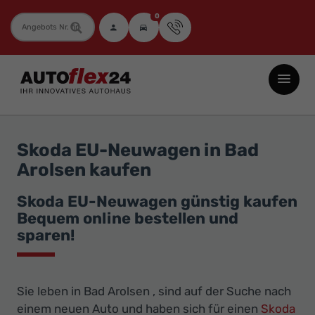
0
Fahrzeugnummer
Autoflex24
GmbH
-
EU-
Skoda EU-Neuwagen in Bad
Neuwagen
Arolsen kaufen
Jahreswagen
und
Skoda EU-Neuwagen günstig kaufen
Bequem online bestellen und
Gebrauchtwagen
sparen!
zu
Top-
Preisen
Sie leben in Bad Arolsen , sind auf der Suche nach
-
einem neuen Auto und haben sich für einen
Skoda