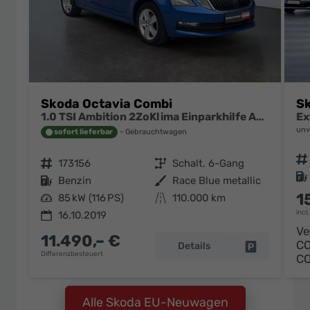
Skoda Octavia Combi
Sk
1.0 TSI Ambition 2ZoKlima Einparkhilfe Audio Swing
unv
sofort lieferbar
Gebrauchtwagen
Fahrzeugnr.
Fahrzeugnr.
173156
Getriebe
Schalt. 6-Gang
Kraftstoff
Kraftstoff
Benzin
Außenfarbe
Race Blue metallic
1
Leistung
85 kW (116 PS)
Kilometerstand
110.000 km
incl
16.10.2019
Ve
11.490,– €
C
Details
Fahrzeug pa
Differenzbesteuert
C
Alle Skoda EU-Neuwagen