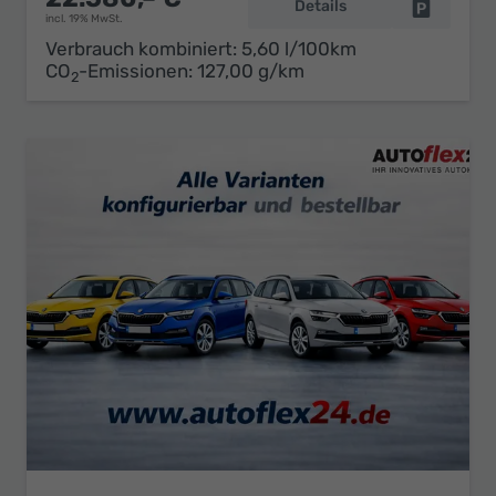
Details
Fahrzeug 
incl. 19% MwSt.
Verbrauch kombiniert:
5,60 l/100km
CO
-Emissionen:
127,00 g/km
2