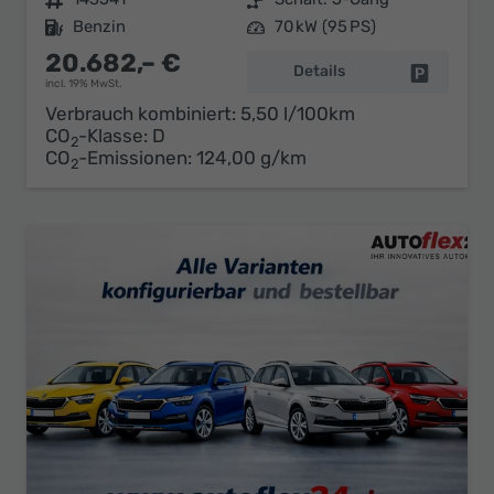
Kraftstoff
Benzin
Leistung
70 kW (95 PS)
20.682,– €
Details
Fahrzeug 
incl. 19% MwSt.
Verbrauch kombiniert:
5,50 l/100km
CO
-Klasse:
D
2
CO
-Emissionen:
124,00 g/km
2