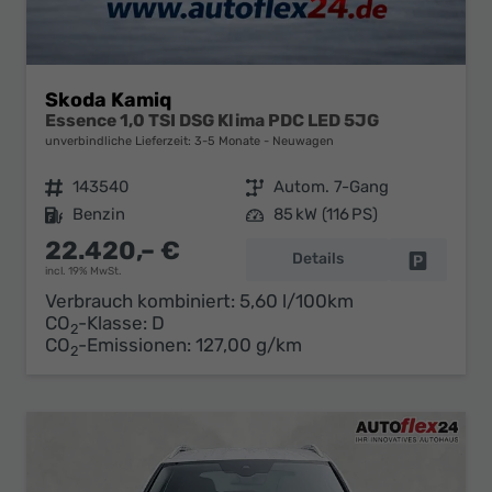
Skoda Kamiq
Essence 1,0 TSI DSG Klima PDC LED 5JG
unverbindliche Lieferzeit: 3-5 Monate
Neuwagen
Fahrzeugnr.
143540
Getriebe
Autom. 7-Gang
Kraftstoff
Benzin
Leistung
85 kW (116 PS)
22.420,– €
Details
Fahrzeug 
incl. 19% MwSt.
Verbrauch kombiniert:
5,60 l/100km
CO
-Klasse:
D
2
CO
-Emissionen:
127,00 g/km
2