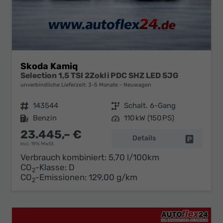
Skoda Kamiq
Selection 1,5 TSI 2Zokli PDC SHZ LED 5JG
unverbindliche Lieferzeit: 3-5 Monate
Neuwagen
Fahrzeugnr.
143544
Getriebe
Schalt. 6-Gang
Kraftstoff
Benzin
Leistung
110 kW (150 PS)
23.445,– €
Details
Fahrzeug 
incl. 19% MwSt.
Verbrauch kombiniert:
5,70 l/100km
CO
-Klasse:
D
2
CO
-Emissionen:
129,00 g/km
2