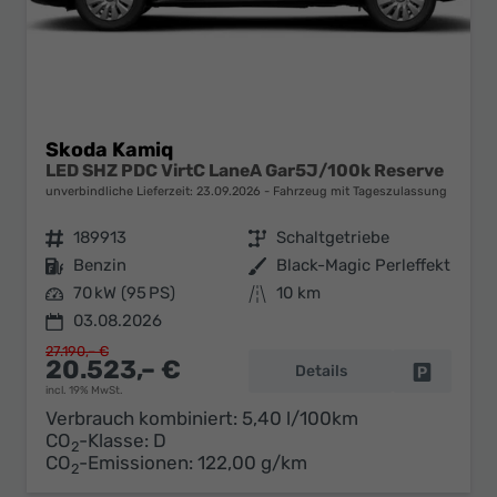
Skoda Kamiq
LED SHZ PDC VirtC LaneA Gar5J/100k Reserve
unverbindliche Lieferzeit:
23.09.2026
Fahrzeug mit Tageszulassung
Fahrzeugnr.
189913
Getriebe
Schaltgetriebe
Kraftstoff
Benzin
Außenfarbe
Black-Magic Perleffekt
Leistung
70 kW (95 PS)
Kilometerstand
10 km
03.08.2026
27.190,– €
20.523,– €
Details
Fahrzeug 
incl. 19% MwSt.
Verbrauch kombiniert:
5,40 l/100km
CO
-Klasse:
D
2
CO
-Emissionen:
122,00 g/km
2