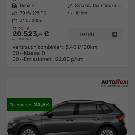
Kraftstoff
Benzin
Außenfarbe
Smokey Diamond-Silber Metallic
Leistung
70 kW (95 PS)
Kilometerstand
10 km
31.07.2026
27.190,– €
20.523,– €
Details
Fahrzeug 
incl. 19% MwSt.
Verbrauch kombiniert:
5,40 l/100km
CO
-Klasse:
D
2
CO
-Emissionen:
122,00 g/km
2
24,5%