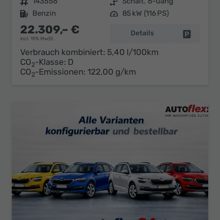
Fahrzeugnr.
143556
Getriebe
Schalt. 6-Gang
Kraftstoff
Benzin
Leistung
85 kW (116 PS)
22.309,– €
Details
Fahrzeug 
incl. 19% MwSt.
Verbrauch kombiniert:
5,40 l/100km
CO
-Klasse:
D
2
CO
-Emissionen:
122,00 g/km
2