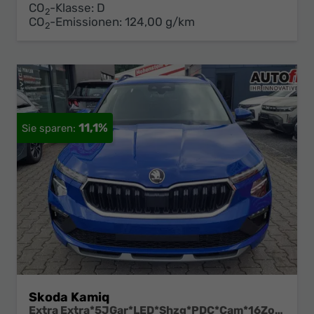
CO
-Klasse:
D
2
CO
-Emissionen:
124,00 g/km
2
11,1%
Skoda Kamiq
Extra Extra*5JGar*LED*Shzg*PDC*Cam*16Zoll*ACA*