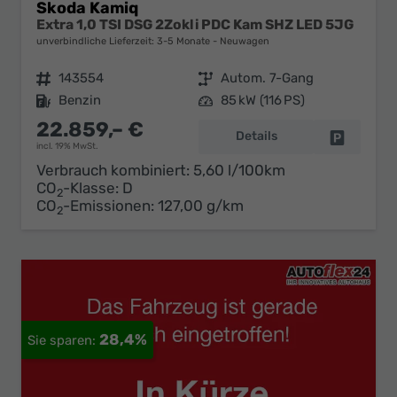
Skoda Kamiq
Extra 1,0 TSI DSG 2Zokli PDC Kam SHZ LED 5JG
unverbindliche Lieferzeit: 3-5 Monate
Neuwagen
Fahrzeugnr.
143554
Getriebe
Autom. 7-Gang
Kraftstoff
Benzin
Leistung
85 kW (116 PS)
22.859,– €
Details
Fahrzeug 
incl. 19% MwSt.
Verbrauch kombiniert:
5,60 l/100km
CO
-Klasse:
D
2
CO
-Emissionen:
127,00 g/km
2
28,4%