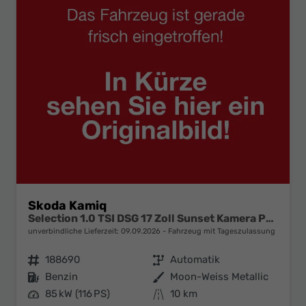
Skoda Kamiq
Selection 1.0 TSI DSG 17 Zoll Sunset Kamera PDC v+h
unverbindliche Lieferzeit:
09.09.2026
Fahrzeug mit Tageszulassung
Fahrzeugnr.
188690
Getriebe
Automatik
Kraftstoff
Benzin
Außenfarbe
Moon-Weiss Metallic
Leistung
85 kW (116 PS)
Kilometerstand
10 km