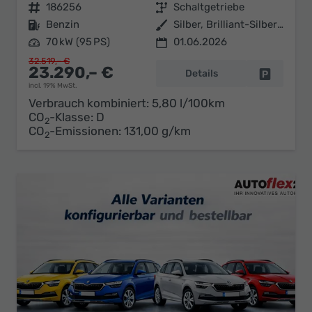
Fahrzeugnr.
186256
Getriebe
Schaltgetriebe
Kraftstoff
Benzin
Außenfarbe
Silber, Brilliant-Silber Metallic (8E)
Leistung
70 kW (95 PS)
01.06.2026
32.519,– €
23.290,– €
Details
Fahrzeug 
incl. 19% MwSt.
Verbrauch kombiniert:
5,80 l/100km
CO
-Klasse:
D
2
CO
-Emissionen:
131,00 g/km
2