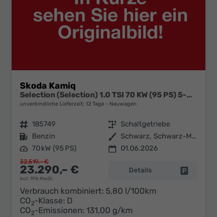
Skoda Kamiq
Selection (Selection) 1.0 TSI 70 KW (95 PS) 5-Gang Schaltgetriebe
unverbindliche Lieferzeit:
12 Tage
Neuwagen
Fahrzeugnr.
185749
Getriebe
Schaltgetriebe
Kraftstoff
Benzin
Außenfarbe
Schwarz, Schwarz-Magic Perleffekt (1Z)
Leistung
70 kW (95 PS)
01.06.2026
32.519,– €
23.290,– €
Details
Fahrzeug 
incl. 19% MwSt.
Verbrauch kombiniert:
5,80 l/100km
CO
-Klasse:
D
2
CO
-Emissionen:
131,00 g/km
2