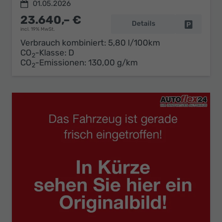
01.05.2026
23.640,– €
Details
Fahrzeug 
incl. 19% MwSt.
Verbrauch kombiniert:
5,80 l/100km
CO
-Klasse:
D
2
CO
-Emissionen:
130,00 g/km
2