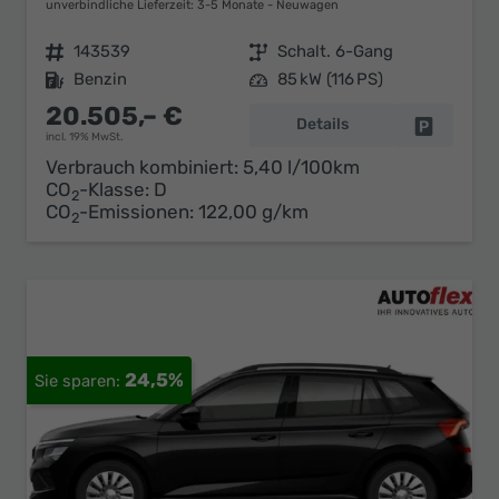
unverbindliche Lieferzeit: 3-5 Monate
Neuwagen
Fahrzeugnr.
143539
Getriebe
Schalt. 6-Gang
Kraftstoff
Benzin
Leistung
85 kW (116 PS)
20.505,– €
Details
Fahrzeug 
incl. 19% MwSt.
Verbrauch kombiniert:
5,40 l/100km
CO
-Klasse:
D
2
CO
-Emissionen:
122,00 g/km
2
24,5%