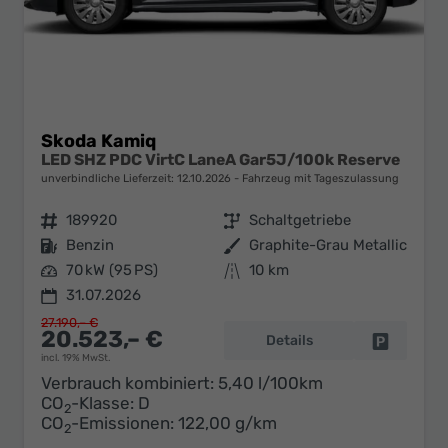
Skoda Kamiq
LED SHZ PDC VirtC LaneA Gar5J/100k Reserve
unverbindliche Lieferzeit:
12.10.2026
Fahrzeug mit Tageszulassung
Fahrzeugnr.
189920
Getriebe
Schaltgetriebe
Kraftstoff
Benzin
Außenfarbe
Graphite-Grau Metallic
Leistung
70 kW (95 PS)
Kilometerstand
10 km
31.07.2026
27.190,– €
20.523,– €
Details
Fahrzeug 
incl. 19% MwSt.
Verbrauch kombiniert:
5,40 l/100km
CO
-Klasse:
D
2
CO
-Emissionen:
122,00 g/km
2