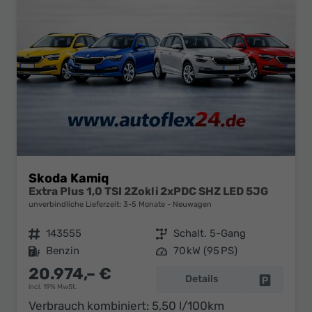
Skoda Kamiq
Extra Plus 1,0 TSI 2Zokli 2xPDC SHZ LED 5JG
unverbindliche Lieferzeit: 3-5 Monate
Neuwagen
Fahrzeugnr.
143555
Getriebe
Schalt. 5-Gang
Kraftstoff
Benzin
Leistung
70 kW (95 PS)
20.974,– €
Details
Fahrzeug 
incl. 19% MwSt.
Verbrauch kombiniert:
5,50 l/100km