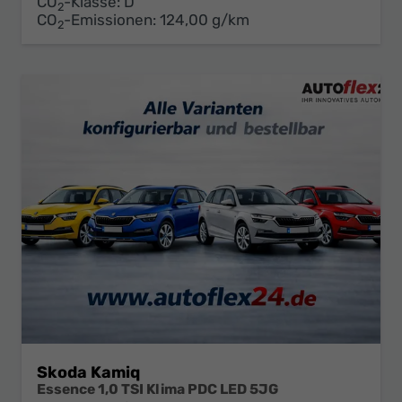
CO
-Klasse:
D
2
CO
-Emissionen:
124,00 g/km
2
Skoda Kamiq
Essence 1,0 TSI Klima PDC LED 5JG