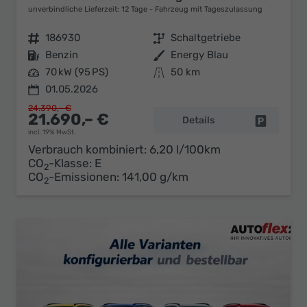
unverbindliche Lieferzeit:
12 Tage
Fahrzeug mit Tageszulassung
Fahrzeugnr.
186930
Getriebe
Schaltgetriebe
Kraftstoff
Benzin
Außenfarbe
Energy Blau
Leistung
70 kW (95 PS)
Kilometerstand
50 km
01.05.2026
24.390,– €
21.690,– €
Details
Fahrzeug 
incl. 19% MwSt.
Verbrauch kombiniert:
6,20 l/100km
CO
-Klasse:
E
2
CO
-Emissionen:
141,00 g/km
2