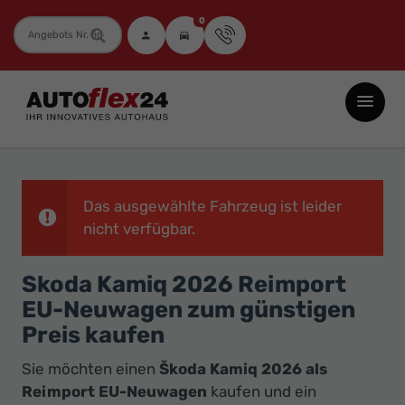
0
Fahrzeugnummer
Autoflex24
GmbH
-
EU-
Neuwagen
Das ausgewählte Fahrzeug ist leider
Jahreswagen
nicht verfügbar.
und
Skoda Kamiq 2026 Reimport
Gebrauchtwagen
EU-Neuwagen zum günstigen
zu
Preis kaufen
Top-
Preisen
Sie möchten einen
Škoda Kamiq 2026 als
-
Reimport EU-Neuwagen
kaufen und ein