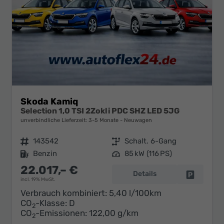
Skoda Kamiq
Selection 1,0 TSI 2Zokli PDC SHZ LED 5JG
unverbindliche Lieferzeit: 3-5 Monate
Neuwagen
Fahrzeugnr.
143542
Getriebe
Schalt. 6-Gang
Kraftstoff
Benzin
Leistung
85 kW (116 PS)
22.017,– €
Details
Fahrzeug 
incl. 19% MwSt.
Verbrauch kombiniert:
5,40 l/100km
CO
-Klasse:
D
2
CO
-Emissionen:
122,00 g/km
2