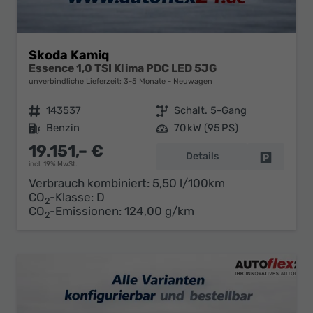
Skoda Kamiq
Essence 1,0 TSI Klima PDC LED 5JG
unverbindliche Lieferzeit: 3-5 Monate
Neuwagen
Fahrzeugnr.
143537
Getriebe
Schalt. 5-Gang
Kraftstoff
Benzin
Leistung
70 kW (95 PS)
19.151,– €
Details
Fahrzeug 
incl. 19% MwSt.
Verbrauch kombiniert:
5,50 l/100km
CO
-Klasse:
D
2
CO
-Emissionen:
124,00 g/km
2