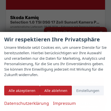
Skoda Kamiq
Selection 1.0 TSI DSG 17 Zoll Sunset Kamera PDC v+h
unverbindliche Lieferzeit:
09.09.2026
Fahrzeug mit Tageszulassung
×
WhatsApp Chat
Fahrzeugnr.
188691
Getriebe
Automatik
Wir respektieren Ihre Privatsphäre
Kraftstoff
Benzin
Außenfarbe
Smokey Diamond Silber Metallic
Hallo,
Unsere Website setzt Cookies ein, um unsere Dienste für Sie
Leistung
85 kW (116 PS)
Kilometerstand
10 km
bereitzustellen. Hierbei berücksichtigen wir Ihre Auswahl
ich interessiere mich für das oben
01.05.2026
genannte Fahrzeug und freue mich
und verarbeiten nur die Daten für Marketing, Analytics und
über Eure Kontaktaufnahme.
23.640,– €
Personalisierung, für die Sie uns Ihr Einverständnis geben.
Details
Fahrzeug 
Sie können Ihre Einwilligung jederzeit mit Wirkung für die
incl. 19% MwSt.
Viele Grüße
Zukunft widerrufen.
Verbrauch kombiniert:
5,80 l/100km
CO
-Klasse:
D
2
Jetzt per WhatsApp schreiben
CO
-Emissionen:
130,00 g/km
2
Alle akzeptieren
Alle ablehnen
Einstellungen
✆
Datenschutzerklärung
Impressum