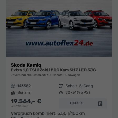
Skoda Kamiq
Extra 1,0 TSI 2Zokli PDC Kam SHZ LED 5JG
unverbindliche Lieferzeit: 3-5 Monate
Neuwagen
Fahrzeugnr.
143552
Getriebe
Schalt. 5-Gang
Kraftstoff
Benzin
Leistung
70 kW (95 PS)
19.564,– €
Details
Fahrzeug 
incl. 19% MwSt.
Verbrauch kombiniert:
5,50 l/100km