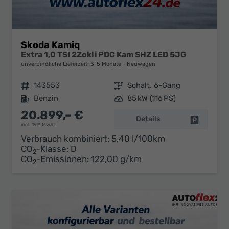
Skoda Kamiq
Extra 1,0 TSI 2Zokli PDC Kam SHZ LED 5JG
unverbindliche Lieferzeit: 3-5 Monate
Neuwagen
Fahrzeugnr.
143553
Getriebe
Schalt. 6-Gang
Kraftstoff
Benzin
Leistung
85 kW (116 PS)
20.899,– €
Details
Fahrzeug 
incl. 19% MwSt.
Verbrauch kombiniert:
5,40 l/100km
CO
-Klasse:
D
2
CO
-Emissionen:
122,00 g/km
2