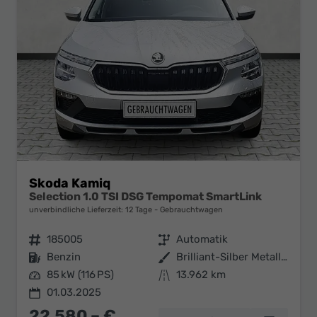
Skoda Kamiq
Selection 1.0 TSI DSG Tempomat SmartLink
unverbindliche Lieferzeit:
12 Tage
Gebrauchtwagen
Fahrzeugnr.
185005
Getriebe
Automatik
Kraftstoff
Benzin
Außenfarbe
Brilliant-Silber Metallic
Leistung
85 kW (116 PS)
Kilometerstand
13.962 km
01.03.2025
22.580,– €