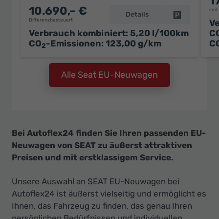
1
10.690,– €
incl
Details
Fahrzeug pa
Differenzbesteuert
Ve
Verbrauch kombiniert:
5,20 l/100km
C
CO
-Emissionen:
123,00 g/km
C
2
Alle Seat EU-Neuwagen
Bei Autoflex24 finden Sie Ihren passenden EU-
Neuwagen von SEAT zu äußerst attraktiven
Preisen und mit erstklassigem Service.
Unsere Auswahl an SEAT EU-Neuwagen bei
Autoflex24 ist äußerst vielseitig und ermöglicht es
Ihnen, das Fahrzeug zu finden, das genau Ihren
persönlichen Bedürfnissen und individuellen