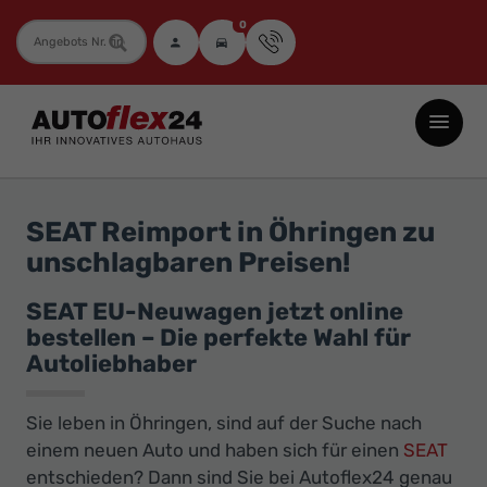
0
Fahrzeugnummer
Autoflex24
GmbH
-
EU-
SEAT Reimport in Öhringen zu
Neuwagen
unschlagbaren Preisen!
Jahreswagen
und
SEAT EU-Neuwagen jetzt online
bestellen – Die perfekte Wahl für
Gebrauchtwagen
Autoliebhaber
zu
Top-
Sie leben in Öhringen, sind auf der Suche nach
Preisen
einem neuen Auto und haben sich für einen
SEAT
-
entschieden? Dann sind Sie bei Autoflex24 genau