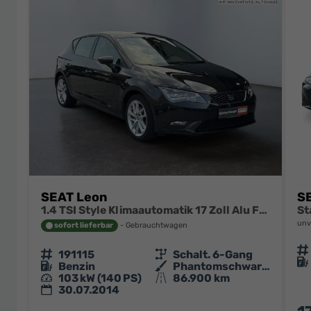
SEAT Leon
SE
1.4 TSI Style Klimaautomatik 17 Zoll Alu Felgen LED PDC
St
unv
sofort lieferbar
Gebrauchtwagen
Fahrzeugn
Fahrzeugnr.
191115
Getriebe
Schalt. 6-Gang
Kraftsto
Kraftstoff
Benzin
Außenfarbe
Phantomschwarz/Universo Black
Leistung
103 kW (140 PS)
Kilometerstand
86.900 km
30.07.2014