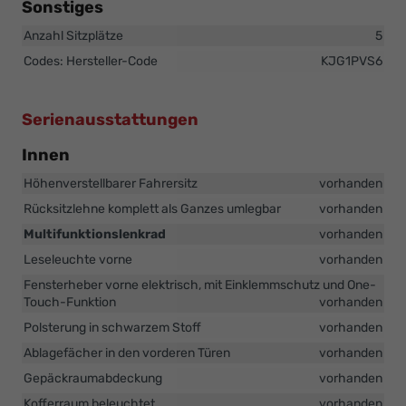
Sonstiges
Anzahl Sitzplätze
5
Codes: Hersteller-Code
KJG1PVS6
Serienausstattungen
Innen
Höhenverstellbarer Fahrersitz
vorhanden
Rücksitzlehne komplett als Ganzes umlegbar
vorhanden
Multifunktionslenkrad
vorhanden
Leseleuchte vorne
vorhanden
Fensterheber vorne elektrisch, mit Einklemmschutz und One-
Touch-Funktion
vorhanden
Polsterung in schwarzem Stoff
vorhanden
Ablagefächer in den vorderen Türen
vorhanden
Gepäckraumabdeckung
vorhanden
Kofferraum beleuchtet
vorhanden