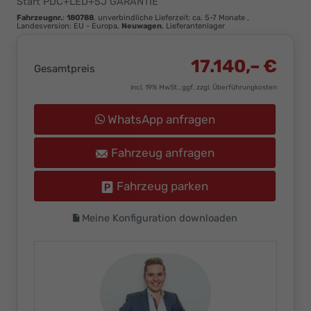
Start PDC+LED+5J GARANTIE
Ihr
Fahrzeugnr.
:
180788
, unverbindliche Lieferzeit: ca. 5-7 Monate ,
Innovatives
Landesversion: EU - Europa,
Neuwagen
, Lieferantenlager
Autohaus
17.140,– €
Gesamtpreis
incl. 19% MwSt., ggf. zzgl. Überführungkosten
WhatsApp anfragen
Fahrzeug anfragen
Fahrzeug parken
Meine Konfiguration downloaden