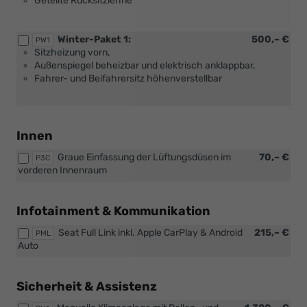
Geteilte Rücksitzlehne
Winter-Paket 1:
500,– €
PW1
Sitzheizung vorn,
Außenspiegel beheizbar und elektrisch anklappbar,
Fahrer- und Beifahrersitz höhenverstellbar
Innen
Graue Einfassung der Lüftungsdüsen im
70,– €
P3C
vorderen Innenraum
Infotainment & Kommunikation
Seat Full Link inkl. Apple CarPlay & Android
215,– €
PML
Auto
Sicherheit & Assistenz