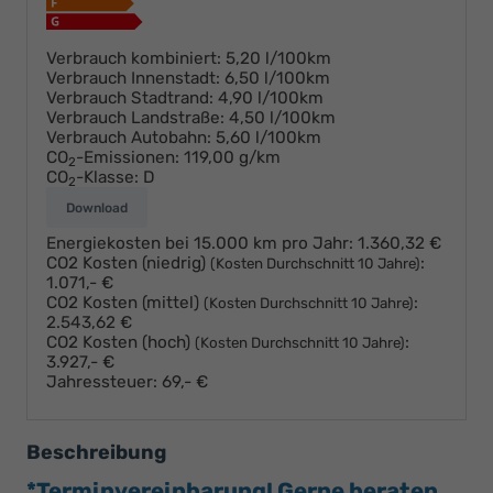
Verbrauch kombiniert:
5,20 l/100km
Verbrauch Innenstadt:
6,50 l/100km
Verbrauch Stadtrand:
4,90 l/100km
Verbrauch Landstraße:
4,50 l/100km
Verbrauch Autobahn:
5,60 l/100km
CO
-Emissionen:
119,00 g/km
2
CO
-Klasse:
D
2
Download
Energiekosten bei 15.000 km pro Jahr:
1.360,32 €
CO2 Kosten (niedrig)
:
(Kosten Durchschnitt 10 Jahre)
1.071,- €
CO2 Kosten (mittel)
:
(Kosten Durchschnitt 10 Jahre)
2.543,62 €
CO2 Kosten (hoch)
:
(Kosten Durchschnitt 10 Jahre)
3.927,- €
Jahressteuer:
69,- €
Beschreibung
*Terminvereinbarung! Gerne beraten