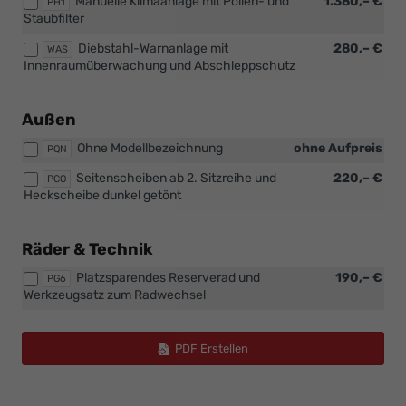
Manuelle Klimaanlage mit Pollen- und
1.380,– €
PH1
Staubfilter
Diebstahl-Warnanlage mit
280,– €
WAS
Innenraumüberwachung und Abschleppschutz
Außen
Ohne Modellbezeichnung
ohne Aufpreis
PQN
Seitenscheiben ab 2. Sitzreihe und
220,– €
PCO
Heckscheibe dunkel getönt
Räder & Technik
Platzsparendes Reserverad und
190,– €
PG6
Werkzeugsatz zum Radwechsel
PDF Erstellen