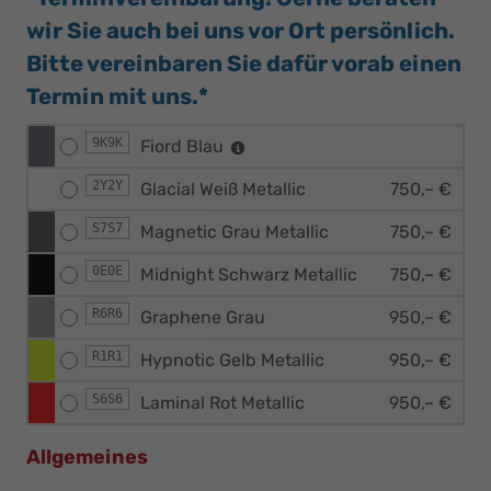
wir Sie auch bei uns vor Ort persönlich.
Bitte vereinbaren Sie dafür vorab einen
Termin mit uns.*
9K9K
Fiord Blau
2Y2Y
Glacial Weiß Metallic
750,– €
S7S7
Magnetic Grau Metallic
750,– €
0E0E
Midnight Schwarz Metallic
750,– €
R6R6
Graphene Grau
950,– €
R1R1
Hypnotic Gelb Metallic
950,– €
S6S6
Laminal Rot Metallic
950,– €
Allgemeines