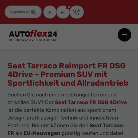
0
Fahrzeugnummer
Autoflex24
GmbH
-
EU-
Seat Tarraco Reimport FR DSG
Neuwagen
4Drive – Premium SUV mit
Jahreswagen
Sportlichkeit und Allradantrieb
und
Suchen Sie nach einem leistungsstarken und
Gebrauchtwagen
stilvollen SUV? Der
Seat Tarraco FR DSG 4Drive
zu
ist die perfekte Kombination aus sportlichem
Top-
Design, erstklassiger Technik und innovativen
Preisen
Features. Bei uns können Sie den
Seat Tarraco
-
FR
als
EU-Neuwagen
günstig kaufen und dabei