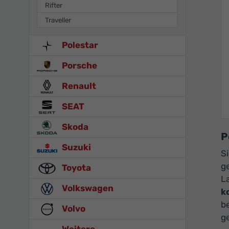
Rifter
Traveller
Polestar
Porsche
Renault
SEAT
Skoda
P
Suzuki
S
g
Toyota
L
Volkswagen
k
b
Volvo
ge