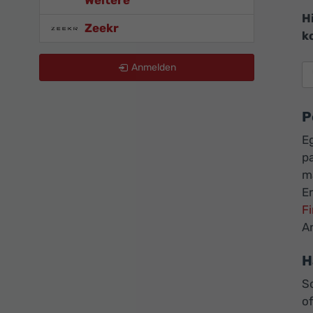
Weitere
H
Zeekr
k
Anmelden
P
E
p
m
Er
F
An
H
So
o