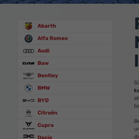
Abarth
Alfa Romeo
Audi
Baw
Bentley
S
BMW
k
a
BYD
be
Citroën
B
Cupra
u
d
Dacia