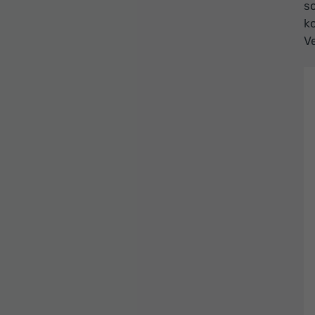
sc
k
Ve