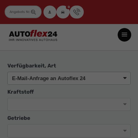
0
Fahrzeugnummer
Autoflex24
GmbH
-
EU-
Verfügbarkeit, Art
Neuwagen
Jahreswagen
und
Kraftstoff
Gebrauchtwagen
zu
Top-
Getriebe
Preisen
-