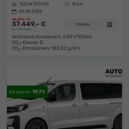
Leistung
132 kW (179 PS)
Kilometerstand
10 km
26.02.2026
46.290,– €
37.449,– €
Details
Fahrzeug 
incl. 19% MwSt.
Verbrauch kombiniert:
6,90 l/100km
CO
-Klasse:
G
2
CO
-Emissionen:
182,00 g/km
2
19,7%