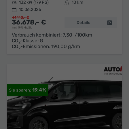
Leistung
132 kW (179 PS)
Kilometerstand
10 km
10.06.2026
44.140,– €
36.678,– €
Details
Fahrzeug 
incl. 19% MwSt.
Verbrauch kombiniert:
7,30 l/100km
CO
-Klasse:
G
2
CO
-Emissionen:
190,00 g/km
2
19,4%