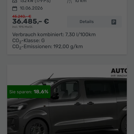
Leistung
132 kW (179 PS)
Kilometerstand
10 km
10.06.2026
45.240,– €
36.485,– €
Details
Fahrzeug 
incl. 19% MwSt.
Verbrauch kombiniert:
7,30 l/100km
CO
-Klasse:
G
2
CO
-Emissionen:
192,00 g/km
2
18,6%