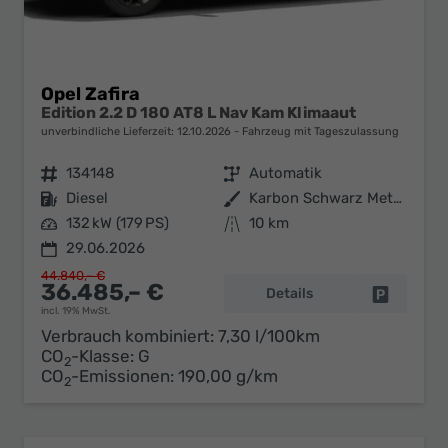
Opel Zafira
Edition 2.2 D 180 AT8 L Nav Kam Klimaaut
unverbindliche Lieferzeit:
12.10.2026
Fahrzeug mit Tageszulassung
Fahrzeugnr.
134148
Getriebe
Automatik
Kraftstoff
Diesel
Außenfarbe
Karbon Schwarz Metallic
Leistung
132 kW (179 PS)
Kilometerstand
10 km
29.06.2026
44.840,– €
36.485,– €
Details
Fahrzeug 
incl. 19% MwSt.
Verbrauch kombiniert:
7,30 l/100km
CO
-Klasse:
G
2
CO
-Emissionen:
190,00 g/km
2