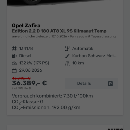
Opel Zafira
Edition 2.2 D 180 AT8 XL 9S Klimaaut Temp
unverbindliche Lieferzeit:
12.10.2026
Fahrzeug mit Tageszulassung
Fahrzeugnr.
134178
Getriebe
Automatik
Kraftstoff
Diesel
Außenfarbe
Karbon Schwarz Metallic
Leistung
132 kW (179 PS)
Kilometerstand
10 km
29.06.2026
46.040,– €
36.389,– €
Details
Fahrzeug 
incl. 19% MwSt.
Verbrauch kombiniert:
7,30 l/100km
CO
-Klasse:
G
2
CO
-Emissionen:
192,00 g/km
2