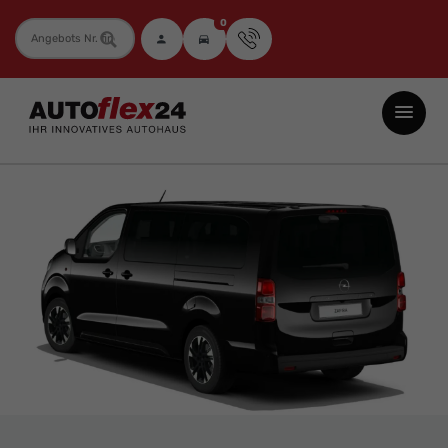
0
Fahrzeugnummer
Autoflex24
GmbH
-
EU-
Neuwagen
Jahreswagen
und
Gebrauchtwagen
zu
Top-
Preisen
-