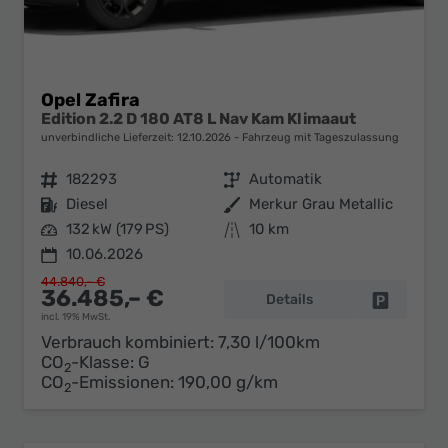
Opel Zafira
Edition 2.2 D 180 AT8 L Nav Kam Klimaaut
unverbindliche Lieferzeit:
12.10.2026
Fahrzeug mit Tageszulassung
Fahrzeugnr.
182293
Getriebe
Automatik
Kraftstoff
Diesel
Außenfarbe
Merkur Grau Metallic
Leistung
132 kW (179 PS)
Kilometerstand
10 km
10.06.2026
44.840,– €
36.485,– €
Details
Fahrzeug 
incl. 19% MwSt.
Verbrauch kombiniert:
7,30 l/100km
CO
-Klasse:
G
2
CO
-Emissionen:
190,00 g/km
2