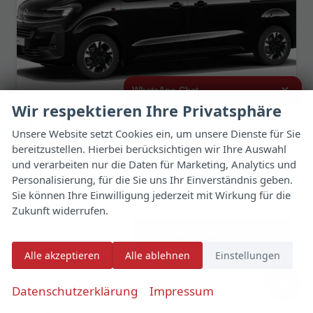
×
WhatsApp Chat
Wir respektieren Ihre Privatsphäre
Opel Zafira
Hallo,
Unsere Website setzt Cookies ein, um unsere Dienste für Sie
GS 2.2 D 180 AT8 L Nav 8-S Massage SHZ
bereitzustellen. Hierbei berücksichtigen wir Ihre Auswahl
unverbindliche Lieferzeit:
12 Tage
Fahrzeug mit Tageszulassung
ich interessiere mich für das oben
genannte Fahrzeug und freue mich
und verarbeiten nur die Daten für Marketing, Analytics und
über Eure Kontaktaufnahme.
Fahrzeugnr.
185219
Getriebe
Automatik
Personalisierung, für die Sie uns Ihr Einverständnis geben.
Sie können Ihre Einwilligung jederzeit mit Wirkung für die
Kraftstoff
Diesel
Außenfarbe
Karbon Schwarz Metallic
Viele Grüße
Zukunft widerrufen.
Leistung
132 kW (179 PS)
Kilometerstand
10 km
30.04.2026
Jetzt per WhatsApp schreiben
50.440,– €
Alle akzeptieren
Alle ablehnen
Einstellungen
40.051,– €
Details
Fahrzeug 
incl. 19% MwSt.
✆
Datenschutzerklärung
Impressum
Verbrauch kombiniert:
6,90 l/100km
CO
-Klasse:
G
2