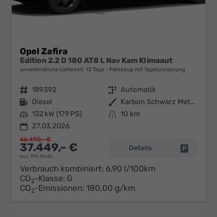
Opel Zafira
Edition 2.2 D 180 AT8 L Nav Kam Klimaaut
unverbindliche Lieferzeit:
12 Tage
Fahrzeug mit Tageszulassung
Fahrzeugnr.
189392
Getriebe
Automatik
Kraftstoff
Diesel
Außenfarbe
Karbon Schwarz Metallic
Leistung
132 kW (179 PS)
Kilometerstand
10 km
27.03.2026
46.490,– €
37.449,– €
Details
Fahrzeug 
incl. 19% MwSt.
Verbrauch kombiniert:
6,90 l/100km
CO
-Klasse:
G
2
CO
-Emissionen:
180,00 g/km
2