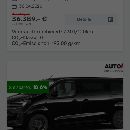
30.04.2026
45.240,– €
36.389,– €
Details
Fahrzeug 
incl. 19% MwSt.
Verbrauch kombiniert:
7,30 l/100km
CO
-Klasse:
G
2
CO
-Emissionen:
192,00 g/km
2
18,6%