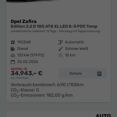
Opel Zafira
Edition 2.2 D 180 AT8 XL LED 8-S PDC Temp
unverbindliche Lieferzeit:
12 Tage
Fahrzeug mit Tageszulassung
Fahrzeugnr.
192268
Getriebe
Automatik
Kraftstoff
Diesel
Außenfarbe
Schnee Weiß
Leistung
132 kW (179 PS)
Kilometerstand
10 km
26.02.2026
42.990,– €
34.943,– €
Details
Fahrzeug 
incl. 19% MwSt.
Verbrauch kombiniert:
6,90 l/100km
CO
-Klasse:
G
2
CO
-Emissionen:
182,00 g/km
2