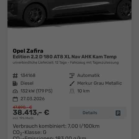
Opel Zafira
Edition 2.2 D 180 AT8 XL Nav AHK Kam Temp
unverbindliche Lieferzeit:
12 Tage
Fahrzeug mit Tageszulassung
Fahrzeugnr.
134168
Getriebe
Automatik
Kraftstoff
Diesel
Außenfarbe
Merkur Grau Metallic
Leistung
132 kW (179 PS)
Kilometerstand
10 km
27.03.2026
47.890,– €
38.413,– €
Details
Fahrzeug 
incl. 19% MwSt.
Verbrauch kombiniert:
7,00 l/100km
CO
-Klasse:
G
2
CO
-Emissionen:
183,00 g/km