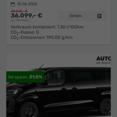
10.06.2026
44.540,– €
36.099,– €
Details
Fahrzeug 
incl. 19% MwSt.
Verbrauch kombiniert:
7,30 l/100km
CO
-Klasse:
G
2
CO
-Emissionen:
190,00 g/km
2
21,0%