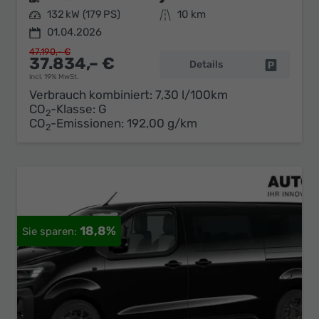
Leistung
132 kW (179 PS)
Kilometerstand
10 km
01.04.2026
47.190,– €
37.834,– €
Details
Fahrzeug 
incl. 19% MwSt.
Verbrauch kombiniert:
7,30 l/100km
CO
-Klasse:
G
2
CO
-Emissionen:
192,00 g/km
2
18,8%