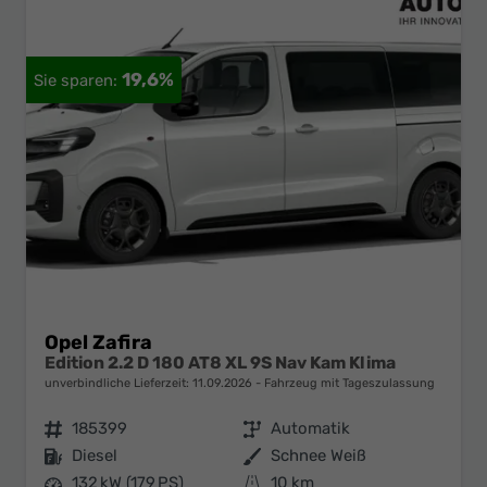
19,6%
Opel Zafira
Edition 2.2 D 180 AT8 XL 9S Nav Kam Klima
unverbindliche Lieferzeit:
11.09.2026
Fahrzeug mit Tageszulassung
Fahrzeugnr.
185399
Getriebe
Automatik
Kraftstoff
Diesel
Außenfarbe
Schnee Weiß
Leistung
132 kW (179 PS)
Kilometerstand
10 km