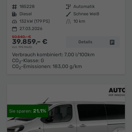
Fahrzeugnr.
185228
Getriebe
Automatik
Kraftstoff
Diesel
Außenfarbe
Schnee Weiß
Leistung
132 kW (179 PS)
Kilometerstand
10 km
27.03.2026
50.540,– €
39.859,– €
Details
Fahrzeug 
incl. 19% MwSt.
Verbrauch kombiniert:
7,00 l/100km
CO
-Klasse:
G
2
CO
-Emissionen:
183,00 g/km
2
21,1%