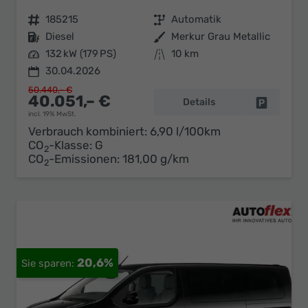
Fahrzeugnr.
185215
Getriebe
Automatik
Kraftstoff
Diesel
Außenfarbe
Merkur Grau Metallic
Leistung
132 kW (179 PS)
Kilometerstand
10 km
30.04.2026
50.440,– €
40.051,– €
Details
Fahrzeug 
incl. 19% MwSt.
Verbrauch kombiniert:
6,90 l/100km
CO
-Klasse:
G
2
CO
-Emissionen:
181,00 g/km
2
20,6%