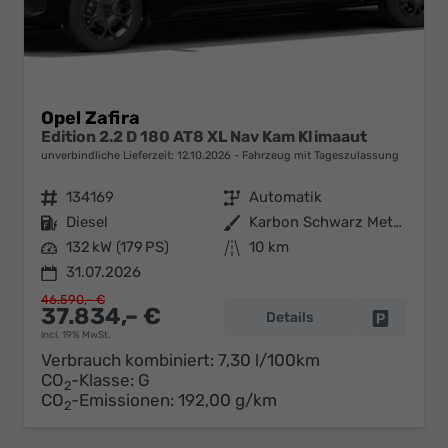
Opel Zafira
Edition 2.2 D 180 AT8 XL Nav Kam Klimaaut
unverbindliche Lieferzeit:
12.10.2026
Fahrzeug mit Tageszulassung
Fahrzeugnr.
134169
Getriebe
Automatik
Kraftstoff
Diesel
Außenfarbe
Karbon Schwarz Metallic
Leistung
132 kW (179 PS)
Kilometerstand
10 km
31.07.2026
46.590,– €
37.834,– €
Details
Fahrzeug 
incl. 19% MwSt.
Verbrauch kombiniert:
7,30 l/100km
CO
-Klasse:
G
2
CO
-Emissionen:
192,00 g/km
2