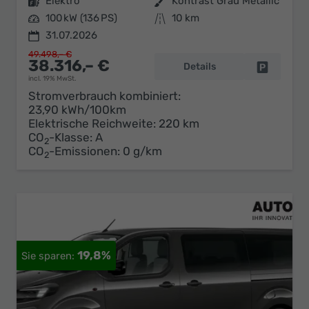
Kraftstoff
Elektro
Außenfarbe
Kontrast Grau Metallic
Leistung
100 kW (136 PS)
Kilometerstand
10 km
31.07.2026
49.498,– €
38.316,– €
Details
Fahrzeug 
incl. 19% MwSt.
Stromverbrauch kombiniert:
23,90 kWh/100km
Elektrische Reichweite:
220 km
CO
-Klasse:
A
2
CO
-Emissionen:
0 g/km
2
19,8%