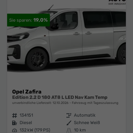
19,0%
Opel Zafira
Edition 2.2 D 180 AT8 L LED Nav Kam Temp
unverbindliche Lieferzeit:
12.10.2026
Fahrzeug mit Tageszulassung
Fahrzeugnr.
134151
Getriebe
Automatik
Kraftstoff
Diesel
Außenfarbe
Schnee Weiß
Leistung
132 kW (179 PS)
Kilometerstand
10 km