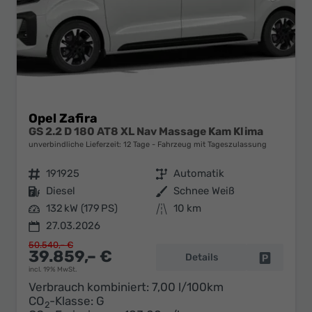
Opel Zafira
GS 2.2 D 180 AT8 XL Nav Massage Kam Klima
unverbindliche Lieferzeit:
12 Tage
Fahrzeug mit Tageszulassung
Fahrzeugnr.
191925
Getriebe
Automatik
Kraftstoff
Diesel
Außenfarbe
Schnee Weiß
Leistung
132 kW (179 PS)
Kilometerstand
10 km
27.03.2026
50.540,– €
39.859,– €
Details
Fahrzeug 
incl. 19% MwSt.
Verbrauch kombiniert:
7,00 l/100km
CO
-Klasse:
G
2