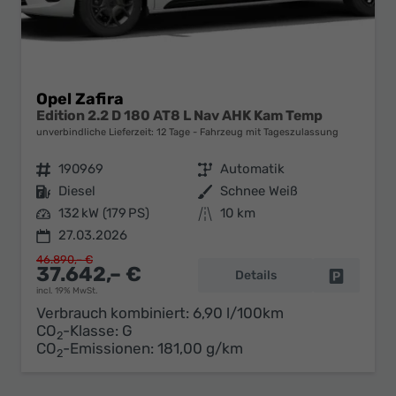
Opel Zafira
Edition 2.2 D 180 AT8 L Nav AHK Kam Temp
unverbindliche Lieferzeit:
12 Tage
Fahrzeug mit Tageszulassung
Fahrzeugnr.
190969
Getriebe
Automatik
Kraftstoff
Diesel
Außenfarbe
Schnee Weiß
Leistung
132 kW (179 PS)
Kilometerstand
10 km
27.03.2026
46.890,– €
37.642,– €
Details
Fahrzeug 
incl. 19% MwSt.
Verbrauch kombiniert:
6,90 l/100km
CO
-Klasse:
G
2
CO
-Emissionen:
181,00 g/km
2