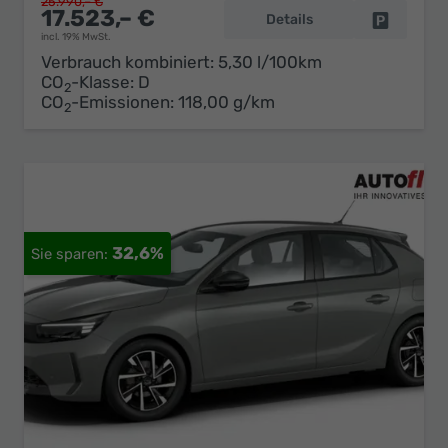
25.990,– €
17.523,– €
Details
Fahrzeug 
incl. 19% MwSt.
Verbrauch kombiniert:
5,30 l/100km
CO
-Klasse:
D
2
CO
-Emissionen:
118,00 g/km
2
32,6%