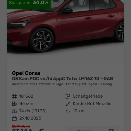
34,0%
Opel Corsa
GS Kam PDC vo/hi AppC Totw LM16Z 10"-DAB
unverbindliche Lieferzeit:
12 Tage
Fahrzeug mit Tageszulassung
Fahrzeugnr.
181562
Getriebe
Schaltgetriebe
Kraftstoff
Benzin
Außenfarbe
Kardio Rot Metallic
Leistung
74 kW (101 PS)
Kilometerstand
10 km
29.10.2025
25.990,– €