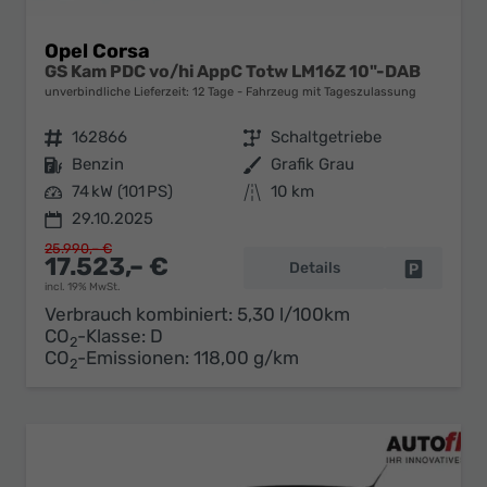
Opel Corsa
GS Kam PDC vo/hi AppC Totw LM16Z 10"-DAB
unverbindliche Lieferzeit:
12 Tage
Fahrzeug mit Tageszulassung
Fahrzeugnr.
162866
Getriebe
Schaltgetriebe
Kraftstoff
Benzin
Außenfarbe
Grafik Grau
Leistung
74 kW (101 PS)
Kilometerstand
10 km
29.10.2025
25.990,– €
17.523,– €
Details
Fahrzeug 
incl. 19% MwSt.
Verbrauch kombiniert:
5,30 l/100km
CO
-Klasse:
D
2
CO
-Emissionen:
118,00 g/km
2