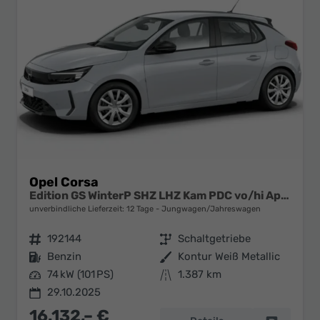
Opel Corsa
Edition GS WinterP SHZ LHZ Kam PDC vo/hi AppC Totw
unverbindliche Lieferzeit:
12 Tage
Jungwagen/Jahreswagen
Fahrzeugnr.
192144
Getriebe
Schaltgetriebe
Kraftstoff
Benzin
Außenfarbe
Kontur Weiß Metallic
Leistung
74 kW (101 PS)
Kilometerstand
1.387 km
29.10.2025
16.132,– €