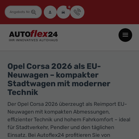
0
Fahrzeugnummer
Autoflex24
GmbH
-
EU-
Opel Corsa 2026 als EU-
Neuwagen
Neuwagen – kompakter
Jahreswagen
Stadtwagen mit moderner
und
Technik
Gebrauchtwagen
Der Opel Corsa 2026 überzeugt als Reimport EU-
zu
Neuwagen mit kompakten Abmessungen,
Top-
effizienter Technik und hohem Fahrkomfort – ideal
Preisen
für Stadtverkehr, Pendler und den täglichen
-
Einsatz. Bei Autoflex24 profitieren Sie von