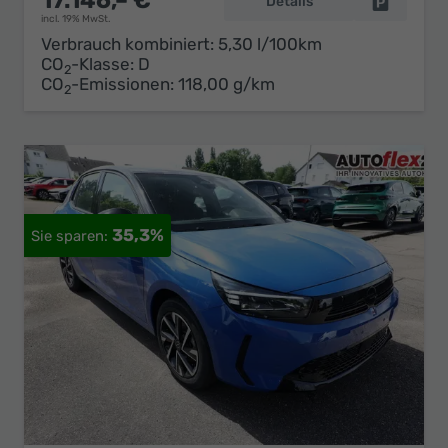
17.146,– €
Details
Fahrzeug 
incl. 19% MwSt.
Verbrauch kombiniert:
5,30 l/100km
CO
-Klasse:
D
2
CO
-Emissionen:
118,00 g/km
2
35,3%