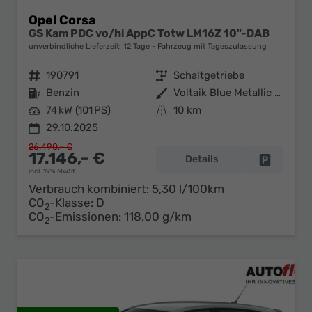
Opel Corsa
GS Kam PDC vo/hi AppC Totw LM16Z 10"-DAB
unverbindliche Lieferzeit:
12 Tage
Fahrzeug mit Tageszulassung
Fahrzeugnr.
190791
Getriebe
Schaltgetriebe
Kraftstoff
Benzin
Außenfarbe
Voltaik Blue Metallic / Dach: sc
Leistung
74 kW (101 PS)
Kilometerstand
10 km
29.10.2025
26.490,– €
17.146,– €
Details
Fahrzeug 
incl. 19% MwSt.
Verbrauch kombiniert:
5,30 l/100km
CO
-Klasse:
D
2
CO
-Emissionen:
118,00 g/km
2