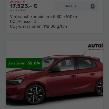
26.490,– €
17.523,– €
Details
Fahrzeug 
incl. 19% MwSt.
Verbrauch kombiniert:
5,30 l/100km
CO
-Klasse:
D
2
CO
-Emissionen:
118,00 g/km
2
32,6%