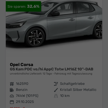
32,6%
Opel Corsa
GS Kam PDC vo/hi AppC Totw LM16Z 10"-DAB
unverbindliche Lieferzeit:
12 Tage
Fahrzeug mit Tageszulassung
Fahrzeugnr.
162590
Getriebe
Schaltgetriebe
Kraftstoff
Benzin
Außenfarbe
Kristall Silber Metallic
Leistung
74 kW (101 PS)
Kilometerstand
10 km
29.10.2025