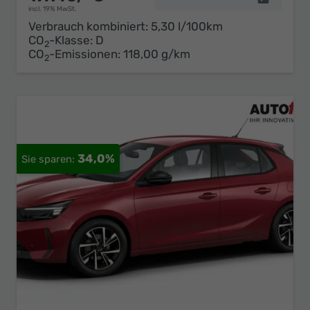
incl. 19% MwSt.
Verbrauch kombiniert:
5,30 l/100km
CO
-Klasse:
D
2
CO
-Emissionen:
118,00 g/km
2
34,0%