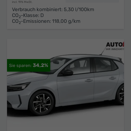
incl. 19% MwSt.
Verbrauch kombiniert:
5,30 l/100km
CO
-Klasse:
D
2
CO
-Emissionen:
118,00 g/km
2
34,2%