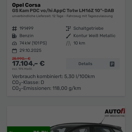
Opel Corsa
GS Kam PDC vo/hi AppC Totw LM16Z 10"-DAB
unverbindliche Lieferzeit:
12 Tage
Fahrzeug mit Tageszulassung
Fahrzeugnr.
191499
Getriebe
Schaltgetriebe
Kraftstoff
Benzin
Außenfarbe
Kontur Weiß Metallic
Leistung
74 kW (101 PS)
Kilometerstand
10 km
29.10.2025
25.990,– €
17.104,– €
Details
Fahrzeug 
incl. 19% MwSt.
Verbrauch kombiniert:
5,30 l/100km
CO
-Klasse:
D
2
CO
-Emissionen:
118,00 g/km
2