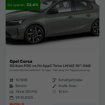
32,6%
Opel Corsa
GS Kam PDC vo/hi AppC Totw LM16Z 10"-DAB
unverbindliche Lieferzeit:
12 Tage
Fahrzeug mit Tageszulassung
Fahrzeugnr.
157838
Getriebe
Schaltgetriebe
Kraftstoff
Benzin
Außenfarbe
Grafik Grau
Leistung
74 kW (101 PS)
Kilometerstand
10 km
29.10.2025
25.990,– €