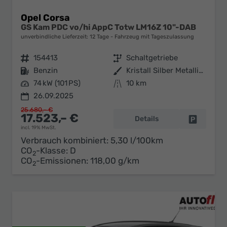
Opel Corsa
GS Kam PDC vo/hi AppC Totw LM16Z 10"-DAB
unverbindliche Lieferzeit:
12 Tage
Fahrzeug mit Tageszulassung
Fahrzeugnr.
154413
Getriebe
Schaltgetriebe
Kraftstoff
Benzin
Außenfarbe
Kristall Silber Metallic / Dach
Leistung
74 kW (101 PS)
Kilometerstand
10 km
26.09.2025
25.680,– €
17.523,– €
Details
Fahrzeug 
incl. 19% MwSt.
Verbrauch kombiniert:
5,30 l/100km
CO
-Klasse:
D
2
CO
-Emissionen:
118,00 g/km
2