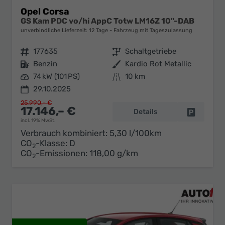
Opel Corsa
GS Kam PDC vo/hi AppC Totw LM16Z 10"-DAB
unverbindliche Lieferzeit:
12 Tage
Fahrzeug mit Tageszulassung
Fahrzeugnr.
177635
Getriebe
Schaltgetriebe
Kraftstoff
Benzin
Außenfarbe
Kardio Rot Metallic
Leistung
74 kW (101 PS)
Kilometerstand
10 km
29.10.2025
25.990,– €
17.146,– €
Details
Fahrzeug 
incl. 19% MwSt.
Verbrauch kombiniert:
5,30 l/100km
CO
-Klasse:
D
2
CO
-Emissionen:
118,00 g/km
2