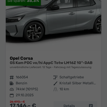
35,3%
Opel Corsa
GS Kam PDC vo/hi AppC Totw LM16Z 10"-DAB
unverbindliche Lieferzeit:
12 Tage
Fahrzeug mit Tageszulassung
Fahrzeugnr.
166054
Getriebe
Schaltgetriebe
Kraftstoff
Benzin
Außenfarbe
Kristall Silber Metallic / Dach:
Leistung
74 kW (101 PS)
Kilometerstand
10 km
29.10.2025
26.490,– €
17.146,– €
Details
Fahrzeug 