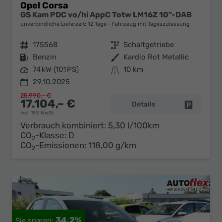
Opel Corsa
GS Kam PDC vo/hi AppC Totw LM16Z 10"-DAB
unverbindliche Lieferzeit:
12 Tage
Fahrzeug mit Tageszulassung
Fahrzeugnr.
175568
Getriebe
Schaltgetriebe
Kraftstoff
Benzin
Außenfarbe
Kardio Rot Metallic
Leistung
74 kW (101 PS)
Kilometerstand
10 km
29.10.2025
25.990,– €
17.104,– €
Details
Fahrzeug 
incl. 19% MwSt.
Verbrauch kombiniert:
5,30 l/100km
CO
-Klasse:
D
2
CO
-Emissionen:
118,00 g/km
2
34,2%