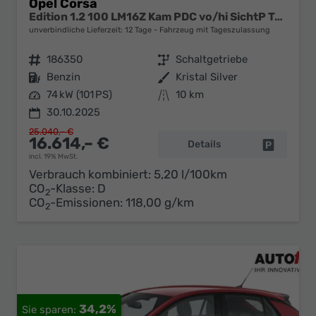
Opel Corsa
Edition 1.2 100 LM16Z Kam PDC vo/hi SichtP Temp
unverbindliche Lieferzeit:
12 Tage
Fahrzeug mit Tageszulassung
Fahrzeugnr.
186350
Getriebe
Schaltgetriebe
Kraftstoff
Benzin
Außenfarbe
Kristal Silver
Leistung
74 kW (101 PS)
Kilometerstand
10 km
30.10.2025
25.040,– €
16.614,– €
Details
Fahrzeug 
incl. 19% MwSt.
Verbrauch kombiniert:
5,20 l/100km
CO
-Klasse:
D
2
CO
-Emissionen:
118,00 g/km
2
34,2%