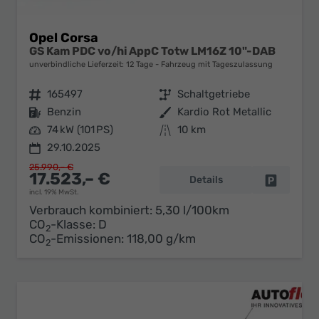
Opel Corsa
GS Kam PDC vo/hi AppC Totw LM16Z 10"-DAB
unverbindliche Lieferzeit:
12 Tage
Fahrzeug mit Tageszulassung
Fahrzeugnr.
165497
Getriebe
Schaltgetriebe
Kraftstoff
Benzin
Außenfarbe
Kardio Rot Metallic
Leistung
74 kW (101 PS)
Kilometerstand
10 km
29.10.2025
25.990,– €
17.523,– €
Details
Fahrzeug 
incl. 19% MwSt.
Verbrauch kombiniert:
5,30 l/100km
CO
-Klasse:
D
2
CO
-Emissionen:
118,00 g/km
2