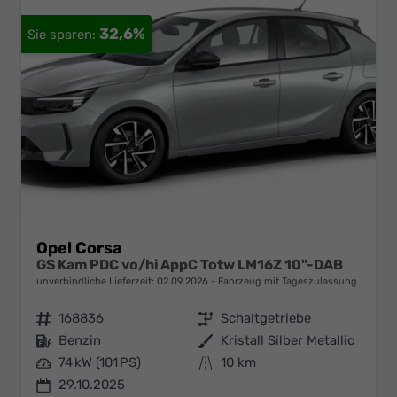
32,6%
Opel Corsa
GS Kam PDC vo/hi AppC Totw LM16Z 10"-DAB
unverbindliche Lieferzeit:
02.09.2026
Fahrzeug mit Tageszulassung
Fahrzeugnr.
168836
Getriebe
Schaltgetriebe
Kraftstoff
Benzin
Außenfarbe
Kristall Silber Metallic
Leistung
74 kW (101 PS)
Kilometerstand
10 km
29.10.2025