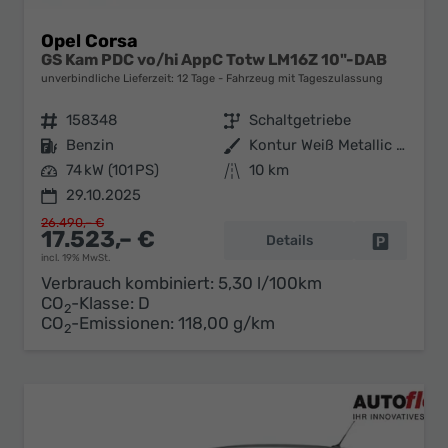
Opel Corsa
GS Kam PDC vo/hi AppC Totw LM16Z 10"-DAB
unverbindliche Lieferzeit:
12 Tage
Fahrzeug mit Tageszulassung
Fahrzeugnr.
158348
Getriebe
Schaltgetriebe
Kraftstoff
Benzin
Außenfarbe
Kontur Weiß Metallic / Dach: sch
Leistung
74 kW (101 PS)
Kilometerstand
10 km
29.10.2025
26.490,– €
17.523,– €
Details
Fahrzeug 
incl. 19% MwSt.
Verbrauch kombiniert:
5,30 l/100km
CO
-Klasse:
D
2
CO
-Emissionen:
118,00 g/km
2