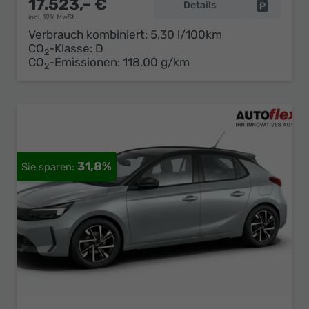
17.523,– €
Details
Fahrzeug 
incl. 19% MwSt.
Verbrauch kombiniert:
5,30 l/100km
CO
-Klasse:
D
2
CO
-Emissionen:
118,00 g/km
2
31,8%