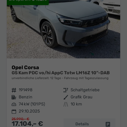
Opel Corsa
GS Kam PDC vo/hi AppC Totw LM16Z 10"-DAB
unverbindliche Lieferzeit:
12 Tage
Fahrzeug mit Tageszulassung
Fahrzeugnr.
191498
Getriebe
Schaltgetriebe
Kraftstoff
Benzin
Außenfarbe
Grafik Grau
Leistung
74 kW (101 PS)
Kilometerstand
10 km
29.10.2025
25.990,– €
17.104,– €
Details
Fahrzeug 