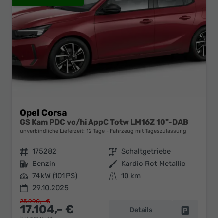
Opel Corsa
GS Kam PDC vo/hi AppC Totw LM16Z 10"-DAB
unverbindliche Lieferzeit:
12 Tage
Fahrzeug mit Tageszulassung
Fahrzeugnr.
175282
Getriebe
Schaltgetriebe
Kraftstoff
Benzin
Außenfarbe
Kardio Rot Metallic
Leistung
74 kW (101 PS)
Kilometerstand
10 km
29.10.2025
25.990,– €
17.104,– €
Details
Fahrzeug 