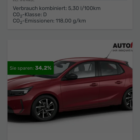
incl. 19% MwSt.
Verbrauch kombiniert:
5,30 l/100km
CO
-Klasse:
D
2
CO
-Emissionen:
118,00 g/km
2
34,2%