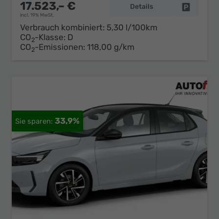
17.523,– €
Details
Fahrzeug 
incl. 19% MwSt.
Verbrauch kombiniert:
5,30 l/100km
CO
-Klasse:
D
2
CO
-Emissionen:
118,00 g/km
2
33,9%