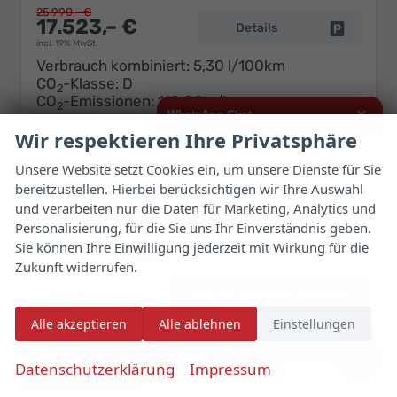
25.990,– €
17.523,– €
Details
Fahrzeug 
incl. 19% MwSt.
Verbrauch kombiniert:
5,30 l/100km
CO
-Klasse:
D
2
CO
-Emissionen:
118,00 g/km
2
×
WhatsApp Chat
Wir respektieren Ihre Privatsphäre
Hallo,
Unsere Website setzt Cookies ein, um unsere Dienste für Sie
bereitzustellen. Hierbei berücksichtigen wir Ihre Auswahl
ich interessiere mich für das oben
genannte Fahrzeug und freue mich
und verarbeiten nur die Daten für Marketing, Analytics und
über Eure Kontaktaufnahme.
Personalisierung, für die Sie uns Ihr Einverständnis geben.
32,6%
Sie können Ihre Einwilligung jederzeit mit Wirkung für die
Viele Grüße
Zukunft widerrufen.
Jetzt per WhatsApp schreiben
Alle akzeptieren
Alle ablehnen
Einstellungen
✆
Datenschutzerklärung
Impressum