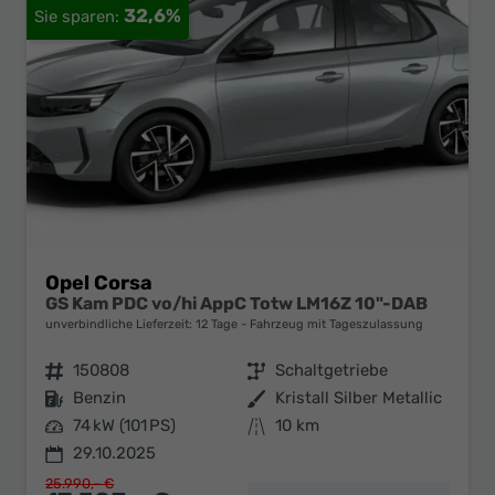
32,6%
Opel Corsa
GS Kam PDC vo/hi AppC Totw LM16Z 10"-DAB
unverbindliche Lieferzeit:
12 Tage
Fahrzeug mit Tageszulassung
Fahrzeugnr.
150808
Getriebe
Schaltgetriebe
Kraftstoff
Benzin
Außenfarbe
Kristall Silber Metallic
Leistung
74 kW (101 PS)
Kilometerstand
10 km
29.10.2025
25.990,– €