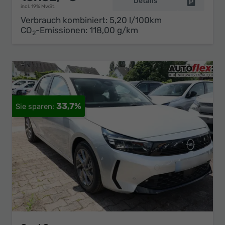
Details
Fahrzeug 
incl. 19% MwSt.
Verbrauch kombiniert:
5,20 l/100km
CO
-Emissionen:
118,00 g/km
2
33,7%