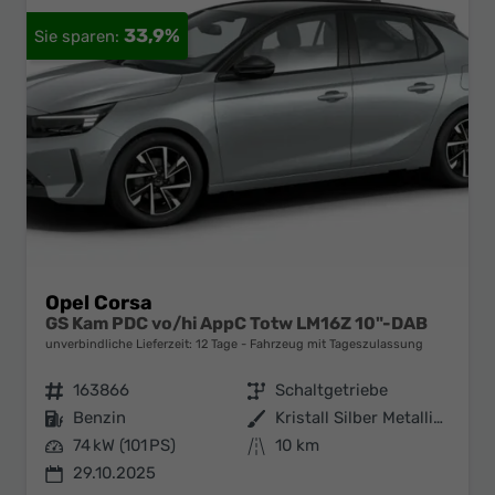
33,9%
Opel Corsa
GS Kam PDC vo/hi AppC Totw LM16Z 10"-DAB
unverbindliche Lieferzeit:
12 Tage
Fahrzeug mit Tageszulassung
Fahrzeugnr.
163866
Getriebe
Schaltgetriebe
Kraftstoff
Benzin
Außenfarbe
Kristall Silber Metallic / Dach:
Leistung
74 kW (101 PS)
Kilometerstand
10 km
29.10.2025