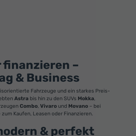
 finanzieren –
ltag & Business
xisorientierte Fahrzeuge und ein starkes Preis-
iebten
Astra
bis hin zu den SUVs
Mokka
,
hrzeugen
Combo
,
Vivaro
und
Movano
– bei
 zum Kaufen, Leasen oder Finanzieren.
 modern & perfekt