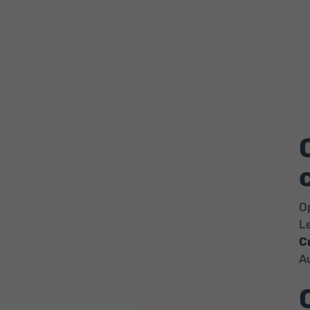
Op
L
C
A