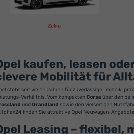
Zafira
Opel
Zafira
Leasing
Finanzierung
Opel kaufen, leasen oder
Neuwagen
clevere Mobilität für Al
el steht seit vielen Jahren für zuverlässige Technik, pra
eistungs-Verhältnis. Vom kompakten
Corsa
über den bel
rossland
und
Grandland
sowie den vielseitigen Nutzfa
utoflex24 finden Sie attraktive Opel Neuwagen-Angebote
Opel Leasing – flexibel,