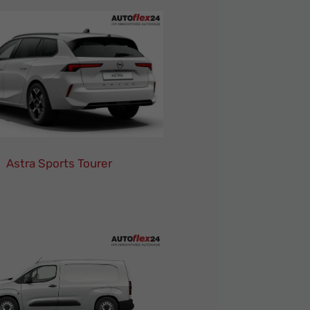
Astra Sports Tourer
Opel
Astra
Sports
Tourer
Leasing
Finanzierung
Neuwagen