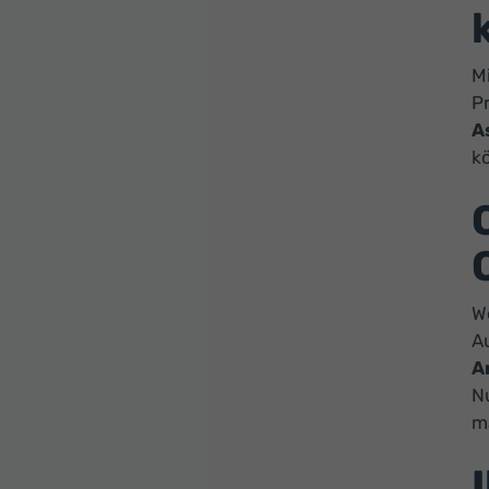
Mi
P
A
k
We
A
A
N
m