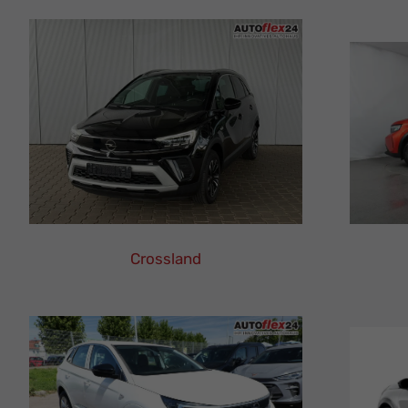
Leasing
Finanzierung
Neuwagen
Crossland
Opel
Crossland
Leasing
Finanzierung
Neuwagen