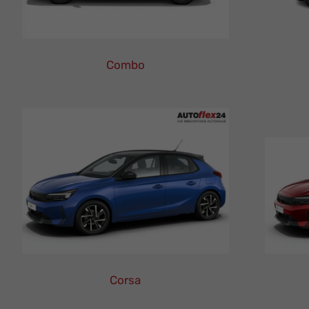
Combo
Opel
Combo
Leasing
Finanzierung
Neuwagen
Corsa
Opel
Corsa