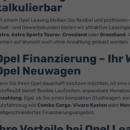
kalkulierbar
t einem Opel Leasing bleiben Sie flexibel und profitiere
rivat- und Gewerbekunden bieten wir attraktive Leasinga
stra
,
Astra Sports Tourer
,
Crossland
oder
Grandland
. 
önnen auf Wunsch auch ohne Anzahlung geleast werden.
Opel Finanzierung – Ihr
Opel Neuwagen
nn Sie Ihren Opel dauerhaft besitzen möchten, ist eine i
utoflex24 bietet flexible Laufzeiten, anpassbare Monats
nzahlung
. Egal, ob Sie einen kompakten Stadtwagen, ei
utzfahrzeug wie
Combo Cargo
,
Vivaro Kasten
oder
Mov
aßgeschneidertes Finanzierungsangebot.
Ihre Vorteile bei Opel L