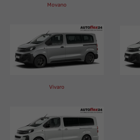
Movano
Opel
Movano
Leasing
Finanzierung
Neuwagen
Vivaro
Opel
Vivaro
Leasing
Finanzierung
Neuwagen