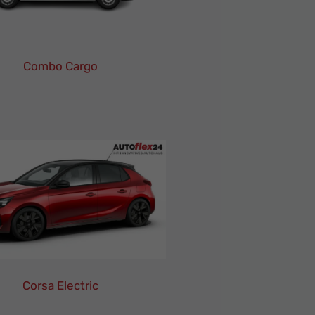
Combo Cargo
Opel
Combo
Cargo
Leasing
Finanzierung
Neuwagen
Corsa Electric
Opel
Corsa