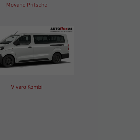
Movano Pritsche
Opel
Movano
Pritsche
Leasing
Finanzierung
Neuwagen
Vivaro Kombi
Opel
Vivaro
Kombi
Leasing
Finanzierung
Neuwagen