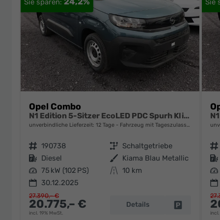
24,2%
Opel Combo
O
N1 Edition 5-Sitzer EcoLED PDC Spurh Klima
unverbindliche Lieferzeit:
12 Tage
Fahrzeug mit Tageszulassung
unv
Fahrzeugnr.
190738
Getriebe
Schaltgetriebe
Fahrzeugnr.
Kraftstoff
Diesel
Außenfarbe
Kiama Blau Metallic
Kraftstoff
Leistung
75 kW (102 PS)
Kilometerstand
10 km
Leistung
30.12.2025
27.390,– €
27.
20.775,– €
2
Details
Fahrzeug pa
incl. 19% MwSt.
incl