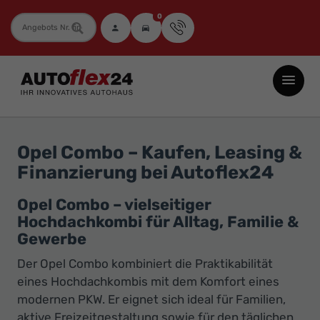
0
Fahrzeugnummer
Autoflex24
GmbH
-
EU-
Opel Combo – Kaufen, Leasing &
Neuwagen
Finanzierung bei Autoflex24
Jahreswagen
und
Opel Combo – vielseitiger
Hochdachkombi für Alltag, Familie &
Gebrauchtwagen
Gewerbe
zu
Top-
Der Opel Combo kombiniert die Praktikabilität
eines Hochdachkombis mit dem Komfort eines
Preisen
modernen PKW. Er eignet sich ideal für Familien,
-
aktive Freizeitgestaltung sowie für den täglichen