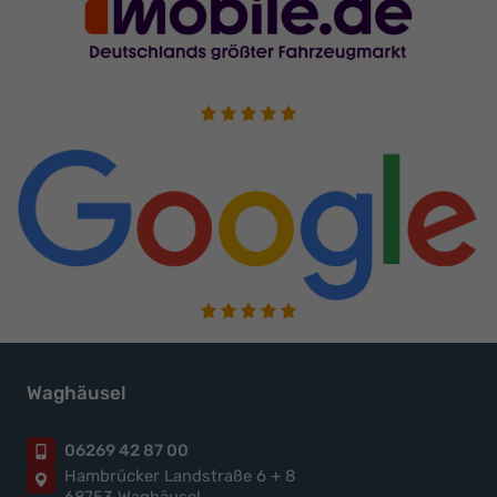
Waghäusel
06269 42 87 00
Hambrücker Landstraße 6 + 8
68753 Waghäusel