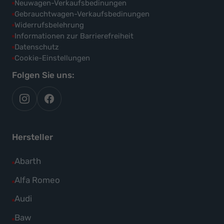
Neuwagen-Verkaufsbedinungen
Gebrauchtwagen-Verkaufsbedinungen
Widerrufsbelehrung
Informationen zur Barrierefreiheit
Datenschutz
Cookie-Einstellungen
Folgen Sie uns:
autoflex
autoflex24
auf
auf
instagram
facebook
Hersteller
Alle
Abarth
Fahrzeuge
Alle
Alfa Romeo
von
Fahrzeuge
Alle
Audi
Abarth
von
Fahrzeuge
Alle
Baw
anzeigen
Alfa