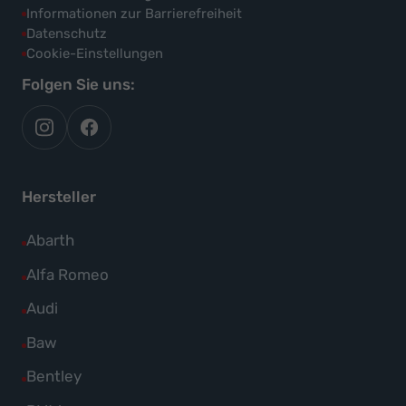
Informationen zur Barrierefreiheit
Datenschutz
Cookie-Einstellungen
Folgen Sie uns:
autoflex
autoflex24
auf
auf
instagram
facebook
Hersteller
Alle
Abarth
Fahrzeuge
Alle
Alfa Romeo
von
Fahrzeuge
Alle
Audi
Abarth
von
Fahrzeuge
Alle
Baw
anzeigen
Alfa
von
Fahrzeuge
Alle
Bentley
Romeo
Audi
von
Fahrzeuge
anzeigen