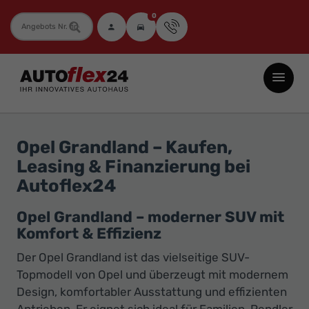
0
Fahrzeugnummer
Autoflex24
GmbH
-
EU-
Opel Grandland – Kaufen,
Neuwagen
Leasing & Finanzierung bei
Jahreswagen
Autoflex24
und
Gebrauchtwagen
Opel Grandland – moderner SUV mit
Komfort & Effizienz
zu
Top-
Der Opel Grandland ist das vielseitige SUV-
Preisen
Topmodell von Opel und überzeugt mit modernem
Design, komfortabler Ausstattung und effizienten
-
Antrieben. Er eignet sich ideal für Familien, Pendler