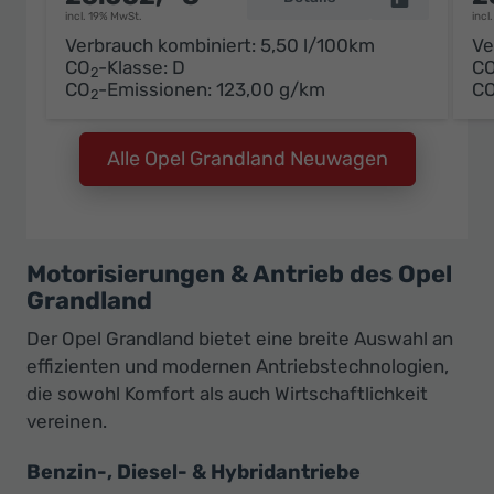
incl. 19% MwSt.
incl
Verbrauch kombiniert:
5,50 l/100km
Ve
CO
-Klasse:
D
C
2
CO
-Emissionen:
123,00 g/km
C
2
Alle Opel Grandland Neuwagen
Motorisierungen & Antrieb des Opel
Grandland
Der Opel Grandland bietet eine breite Auswahl an
effizienten und modernen Antriebstechnologien,
die sowohl Komfort als auch Wirtschaftlichkeit
vereinen.
Benzin-, Diesel- & Hybridantriebe