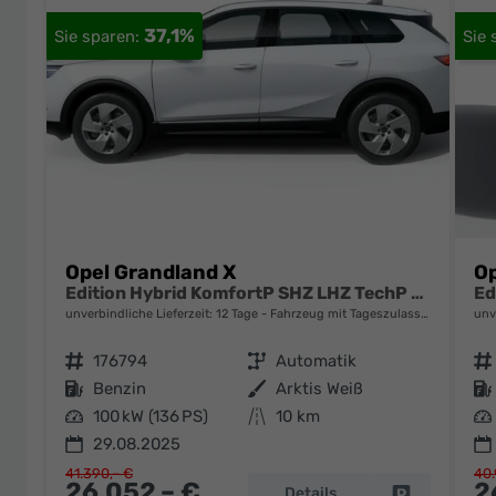
37,1%
Opel Grandland X
Op
Edition Hybrid KomfortP SHZ LHZ TechP Nav Kam
unverbindliche Lieferzeit:
12 Tage
Fahrzeug mit Tageszulassung
unv
Fahrzeugnr.
176794
Getriebe
Automatik
Fahrzeugnr.
Kraftstoff
Benzin
Außenfarbe
Arktis Weiß
Kraftstoff
Leistung
100 kW (136 PS)
Kilometerstand
10 km
Leistung
29.08.2025
41.390,– €
40.
26.052,– €
2
Details
Fahrzeug pa