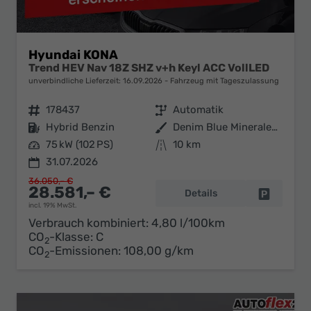
Hyundai KONA
Trend HEV Nav 18Z SHZ v+h Keyl ACC VollLED
unverbindliche Lieferzeit:
16.09.2026
Fahrzeug mit Tageszulassung
Fahrzeugnr.
178437
Getriebe
Automatik
Kraftstoff
Hybrid Benzin
Außenfarbe
Denim Blue Mineraleffekt
Leistung
75 kW (102 PS)
Kilometerstand
10 km
31.07.2026
36.050,– €
28.581,– €
Details
Fahrzeug 
incl. 19% MwSt.
Verbrauch kombiniert:
4,80 l/100km
CO
-Klasse:
C
2
CO
-Emissionen:
108,00 g/km
2