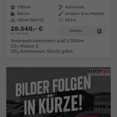
Fahrzeugnr.
178264
Getriebe
Automatik
Kraftstoff
Benzin
Außenfarbe
Amazon Gray Metallic
Leistung
110 kW (150 PS)
Kilometerstand
50 km
28.540,– €
Details
Fahrzeug 
incl. 19% MwSt.
Verbrauch kombiniert:
6,60 l/100km
CO
-Klasse:
E
2
CO
-Emissionen:
150,00 g/km
2