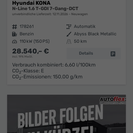
Hyundai KONA
N-Line 1.6 T-GDI 7-Gang-DCT
unverbindliche Lieferzeit:
12.11.2026
Neuwagen
Fahrzeugnr.
178261
Getriebe
Automatik
Kraftstoff
Benzin
Außenfarbe
Abyss Black Metallic
Leistung
110 kW (150 PS)
Kilometerstand
50 km
28.540,– €
Details
Fahrzeug 
incl. 19% MwSt.
Verbrauch kombiniert:
6,60 l/100km
CO
-Klasse:
E
2
CO
-Emissionen:
150,00 g/km
2