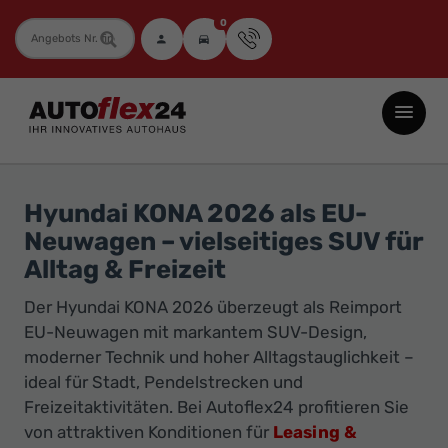
0
Fahrzeugnummer
Autoflex24
GmbH
-
EU-
Hyundai KONA 2026 als EU-
Neuwagen
Neuwagen – vielseitiges SUV für
Jahreswagen
Alltag & Freizeit
und
Der Hyundai KONA 2026 überzeugt als Reimport
Gebrauchtwagen
EU-Neuwagen mit markantem SUV-Design,
zu
moderner Technik und hoher Alltagstauglichkeit –
Top-
ideal für Stadt, Pendelstrecken und
Preisen
Freizeitaktivitäten. Bei Autoflex24 profitieren Sie
-
von attraktiven Konditionen für
Leasing &