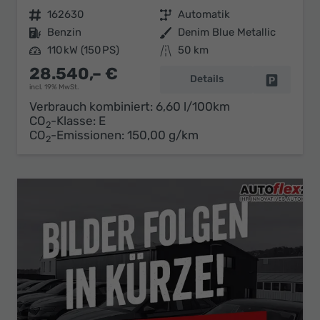
Fahrzeugnr.
162630
Getriebe
Automatik
Kraftstoff
Benzin
Außenfarbe
Denim Blue Metallic
Leistung
110 kW (150 PS)
Kilometerstand
50 km
28.540,– €
Details
Fahrzeug 
incl. 19% MwSt.
Verbrauch kombiniert:
6,60 l/100km
CO
-Klasse:
E
2
CO
-Emissionen:
150,00 g/km
2