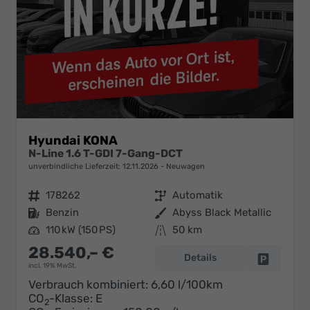
Hyundai KONA
N-Line 1.6 T-GDI 7-Gang-DCT
unverbindliche Lieferzeit:
12.11.2026
Neuwagen
Fahrzeugnr.
178262
Getriebe
Automatik
Kraftstoff
Benzin
Außenfarbe
Abyss Black Metallic
Leistung
110 kW (150 PS)
Kilometerstand
50 km
28.540,– €
Details
Fahrzeug 
incl. 19% MwSt.
Verbrauch kombiniert:
6,60 l/100km
CO
-Klasse:
E
2