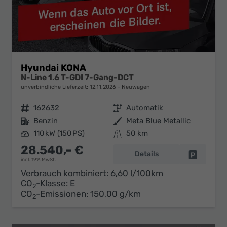
Hyundai KONA
N-Line 1.6 T-GDI 7-Gang-DCT
unverbindliche Lieferzeit:
12.11.2026
Neuwagen
Fahrzeugnr.
162632
Getriebe
Automatik
Kraftstoff
Benzin
Außenfarbe
Meta Blue Metallic
Leistung
110 kW (150 PS)
Kilometerstand
50 km
28.540,– €
Details
Fahrzeug 
incl. 19% MwSt.
Verbrauch kombiniert:
6,60 l/100km
CO
-Klasse:
E
2
CO
-Emissionen:
150,00 g/km
2