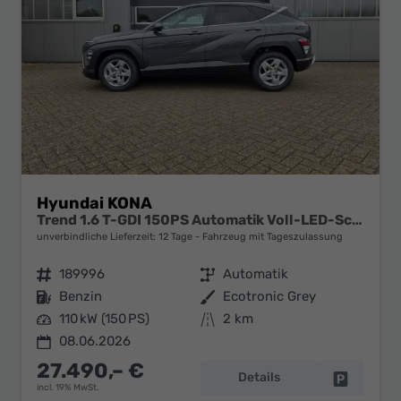
Hyundai KONA
Trend 1.6 T-GDI 150PS Automatik Voll-LED-Scheinw. Sitzheizung Lenkradheizung ACC Klimaautomatik Navi Touchscreen DAB+ Apple CarPlay + Android Auto PDC v+h Rückf.Kamera 2xKeyless 17-LM
unverbindliche Lieferzeit:
12 Tage
Fahrzeug mit Tageszulassung
Fahrzeugnr.
189996
Getriebe
Automatik
Kraftstoff
Benzin
Außenfarbe
Ecotronic Grey
Leistung
110 kW (150 PS)
Kilometerstand
2 km
08.06.2026
27.490,– €
Details
Fahrzeug 
incl. 19% MwSt.