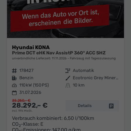
Hyundai KONA
Prime DCT eHK Nav AssistP 360° ACC SHZ
unverbindliche Lieferzeit:
11.11.2026
Fahrzeug mit Tageszulassung
Fahrzeugnr.
178427
Getriebe
Automatik
Kraftstoff
Benzin
Außenfarbe
Ecotronic Grey Mineraleffekt
Leistung
110 kW (150 PS)
Kilometerstand
10 km
31.07.2026
35.250,– €
28.292,– €
Details
Fahrzeug 
incl. 19% MwSt.
Verbrauch kombiniert:
6,50 l/100km
CO
-Klasse:
E
2
CO
-Emissionen:
147,00 g/km