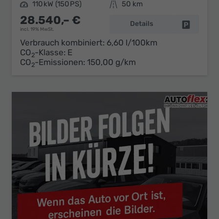
Leistung
110 kW (150 PS)
Kilometerstand
50 km
28.540,– €
Details
Fahrzeug 
incl. 19% MwSt.
Verbrauch kombiniert:
6,60 l/100km
CO
-Klasse:
E
2
CO
-Emissionen:
150,00 g/km
2