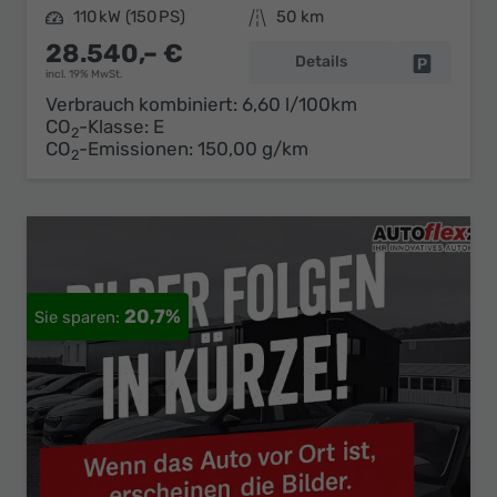
Leistung
110 kW (150 PS)
Kilometerstand
50 km
28.540,– €
Details
Fahrzeug 
incl. 19% MwSt.
Verbrauch kombiniert:
6,60 l/100km
CO
-Klasse:
E
2
CO
-Emissionen:
150,00 g/km
2
20,7%