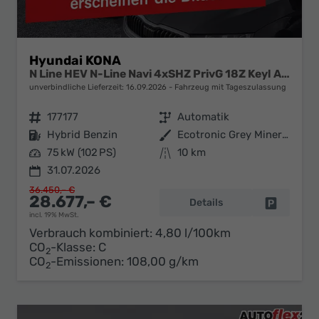
Hyundai KONA
N Line HEV N-Line Navi 4xSHZ PrivG 18Z Keyl ACC
unverbindliche Lieferzeit:
16.09.2026
Fahrzeug mit Tageszulassung
Fahrzeugnr.
177177
Getriebe
Automatik
Kraftstoff
Hybrid Benzin
Außenfarbe
Ecotronic Grey Mineraleffekt
Leistung
75 kW (102 PS)
Kilometerstand
10 km
31.07.2026
36.450,– €
28.677,– €
Details
Fahrzeug 
incl. 19% MwSt.
Verbrauch kombiniert:
4,80 l/100km
CO
-Klasse:
C
2
CO
-Emissionen:
108,00 g/km
2