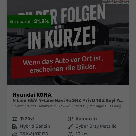
21,3%
Hyundai KONA
N Line HEV N-Line Navi 4xSHZ PrivG 18Z Keyl ACC
unverbindliche Lieferzeit:
11.09.2026
Fahrzeug mit Tageszulassung
Fahrzeugnr.
192153
Getriebe
Automatik
Kraftstoff
Hybrid Benzin
Außenfarbe
Cyber Gray Metallic
Leistung
75 kW (102 PS)
Kilometerstand
10 km