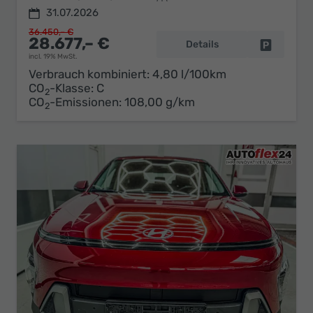
31.07.2026
36.450,– €
28.677,– €
Details
Fahrzeug 
incl. 19% MwSt.
Verbrauch kombiniert:
4,80 l/100km
CO
-Klasse:
C
2
CO
-Emissionen:
108,00 g/km
2