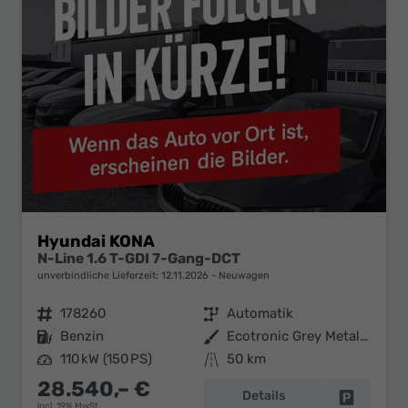
Hyundai KONA
N-Line 1.6 T-GDI 7-Gang-DCT
unverbindliche Lieferzeit:
12.11.2026
Neuwagen
Fahrzeugnr.
178260
Getriebe
Automatik
Kraftstoff
Benzin
Außenfarbe
Ecotronic Grey Metallic
Leistung
110 kW (150 PS)
Kilometerstand
50 km
28.540,– €
Details
Fahrzeug 
incl. 19% MwSt.