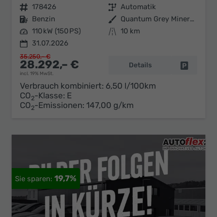
Fahrzeugnr.
178426
Getriebe
Automatik
Kraftstoff
Benzin
Außenfarbe
Quantum Grey Mineraleffekt
Leistung
110 kW (150 PS)
Kilometerstand
10 km
31.07.2026
35.250,– €
28.292,– €
Details
Fahrzeug 
incl. 19% MwSt.
Verbrauch kombiniert:
6,50 l/100km
CO
-Klasse:
E
2
CO
-Emissionen:
147,00 g/km
2
19,7%