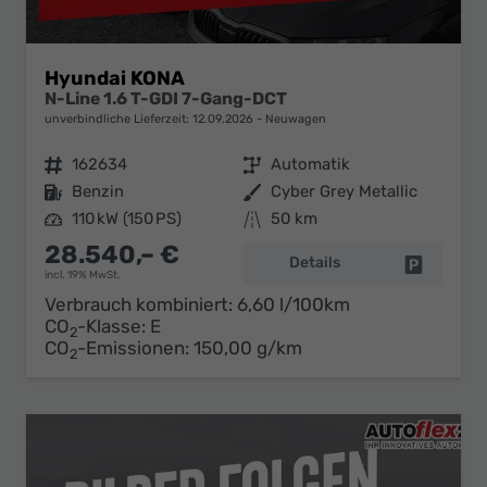
Hyundai KONA
N-Line 1.6 T-GDI 7-Gang-DCT
unverbindliche Lieferzeit:
12.09.2026
Neuwagen
Fahrzeugnr.
162634
Getriebe
Automatik
Kraftstoff
Benzin
Außenfarbe
Cyber Grey Metallic
Leistung
110 kW (150 PS)
Kilometerstand
50 km
28.540,– €
Details
Fahrzeug 
incl. 19% MwSt.
Verbrauch kombiniert:
6,60 l/100km
CO
-Klasse:
E
2
CO
-Emissionen:
150,00 g/km
2