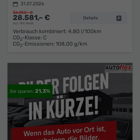
31.07.2026
36.050,– €
28.581,– €
Details
Fahrzeug 
incl. 19% MwSt.
Verbrauch kombiniert:
4,80 l/100km
CO
-Klasse:
C
2
CO
-Emissionen:
108,00 g/km
2
21,3%