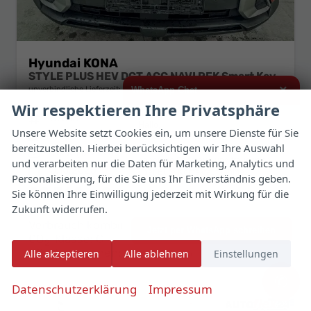
Hyundai KONA
STYLE PLUS HEV DCT ACC NAVI RFK Smart Key
×
unverbindliche Lieferzeit:
10 Tage
Neuwagen mit Tageszulassung
WhatsApp Chat
Wir respektieren Ihre Privatsphäre
Fahrzeugnr.
187318
Getriebe
Doppelkupplungsgetriebe (DSG)
Hallo,
Unsere Website setzt Cookies ein, um unsere Dienste für Sie
Kraftstoff
Hybrid Benzin
Außenfarbe
Ultimater Red R2P
bereitzustellen. Hierbei berücksichtigen wir Ihre Auswahl
ich interessiere mich für das oben
Leistung
95 kW (129 PS)
Kilometerstand
10 km
genannte Fahrzeug und freue mich
und verarbeiten nur die Daten für Marketing, Analytics und
10.10.2025
über Eure Kontaktaufnahme.
Personalisierung, für die Sie uns Ihr Einverständnis geben.
28.740,– €
Sie können Ihre Einwilligung jederzeit mit Wirkung für die
Viele Grüße
Details
Fahrzeug 
Zukunft widerrufen.
incl. 19% MwSt.
Verbrauch kombiniert:
4,50 l/100km
Jetzt per WhatsApp schreiben
CO
-Klasse:
C
2
CO
-Emissionen:
103,00 g/km
Alle akzeptieren
Alle ablehnen
Einstellungen
2
✆
Datenschutzerklärung
Impressum