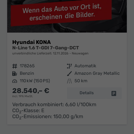
Hyundai KONA
N-Line 1.6 T-GDI 7-Gang-DCT
unverbindliche Lieferzeit:
12.11.2026
Neuwagen
Fahrzeugnr.
178265
Getriebe
Automatik
Kraftstoff
Benzin
Außenfarbe
Amazon Gray Metallic
Leistung
110 kW (150 PS)
Kilometerstand
50 km
28.540,– €
Details
Fahrzeug 
incl. 19% MwSt.
Verbrauch kombiniert:
6,60 l/100km
CO
-Klasse:
E
2
CO
-Emissionen:
150,00 g/km
2