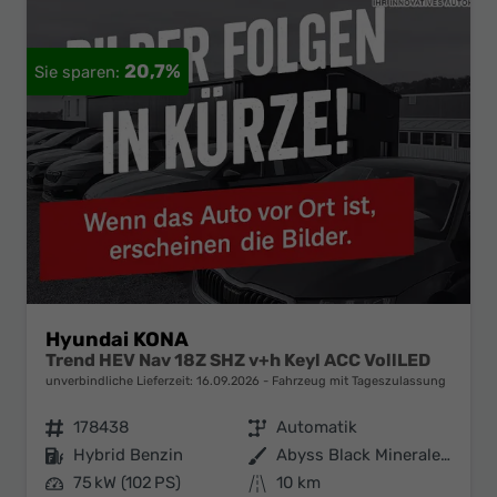
20,7%
Hyundai KONA
Trend HEV Nav 18Z SHZ v+h Keyl ACC VollLED
unverbindliche Lieferzeit:
16.09.2026
Fahrzeug mit Tageszulassung
Fahrzeugnr.
178438
Getriebe
Automatik
Kraftstoff
Hybrid Benzin
Außenfarbe
Abyss Black Mineraleffekt
Leistung
75 kW (102 PS)
Kilometerstand
10 km