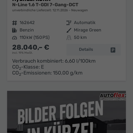
N-Line 1.6 T-GDI 7-Gang-DCT
unverbindliche Lieferzeit:
12.11.2026
Neuwagen
Fahrzeugnr.
162642
Getriebe
Automatik
Kraftstoff
Benzin
Außenfarbe
Mirage Green
Leistung
110 kW (150 PS)
Kilometerstand
50 km
28.040,– €
Details
Fahrzeug 
incl. 19% MwSt.
Verbrauch kombiniert:
6,60 l/100km
CO
-Klasse:
E
2
CO
-Emissionen:
150,00 g/km
2