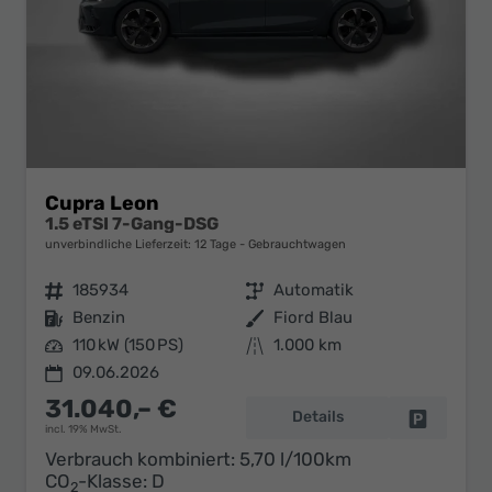
Cupra Leon
1.5 eTSI 7-Gang-DSG
unverbindliche Lieferzeit:
12 Tage
Gebrauchtwagen
Fahrzeugnr.
185934
Getriebe
Automatik
Kraftstoff
Benzin
Außenfarbe
Fiord Blau
Leistung
110 kW (150 PS)
Kilometerstand
1.000 km
09.06.2026
31.040,– €
Details
Fahrzeug 
incl. 19% MwSt.
Verbrauch kombiniert:
5,70 l/100km
CO
-Klasse:
D
2