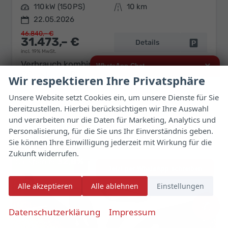
Leistung
110 kW (150 PS)
Kilometerstand
10 km
22.05.2026
46.840,– €
31.473,– €
Details
Fahrzeug 
incl. 19% MwSt.
Verbrauch kombiniert:
5,40 l/100km
×
WhatsApp Chat
CO
-Klasse:
D
Wir respektieren Ihre Privatsphäre
2
CO
-Emissionen:
122,00 g/km
2
Hallo,
Unsere Website setzt Cookies ein, um unsere Dienste für Sie
bereitzustellen. Hierbei berücksichtigen wir Ihre Auswahl
ich interessiere mich für das oben
genannte Fahrzeug und freue mich
und verarbeiten nur die Daten für Marketing, Analytics und
über Eure Kontaktaufnahme.
Personalisierung, für die Sie uns Ihr Einverständnis geben.
Sie können Ihre Einwilligung jederzeit mit Wirkung für die
Viele Grüße
Zukunft widerrufen.
32,8%
Jetzt per WhatsApp schreiben
Alle akzeptieren
Alle ablehnen
Einstellungen
✆
Datenschutzerklärung
Impressum