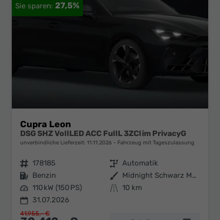
27,5%
Cupra Leon
DSG SHZ VollLED ACC FullL 3ZClim PrivacyG
unverbindliche Lieferzeit:
11.11.2026
Fahrzeug mit Tageszulassung
Fahrzeugnr.
178185
Getriebe
Automatik
Kraftstoff
Benzin
Außenfarbe
Midnight Schwarz Metallic
Leistung
110 kW (150 PS)
Kilometerstand
10 km
31.07.2026
41.955,– €