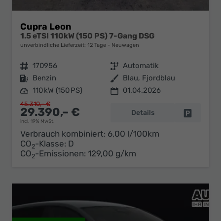
Cupra Leon
1.5 eTSI 110kW (150 PS) 7-Gang DSG
unverbindliche Lieferzeit:
12 Tage
Neuwagen
Fahrzeugnr.
170956
Getriebe
Automatik
Kraftstoff
Benzin
Außenfarbe
Blau, Fjordblau
Leistung
110 kW (150 PS)
01.04.2026
45.310,– €
29.390,– €
Details
Fahrzeug 
incl. 19% MwSt.
Verbrauch kombiniert:
6,00 l/100km
CO
-Klasse:
D
2
CO
-Emissionen:
129,00 g/km
2