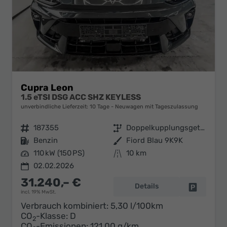
Cupra Leon
1.5 eTSI DSG ACC SHZ KEYLESS
unverbindliche Lieferzeit:
10 Tage
Neuwagen mit Tageszulassung
Fahrzeugnr.
187355
Getriebe
Doppelkupplungsgetriebe (DSG)
Kraftstoff
Benzin
Außenfarbe
Fiord Blau 9K9K
Leistung
110 kW (150 PS)
Kilometerstand
10 km
02.02.2026
31.240,– €
Details
Fahrzeug 
incl. 19% MwSt.
Verbrauch kombiniert:
5,30 l/100km
CO
-Klasse:
D
2
CO
-Emissionen:
121,00 g/km