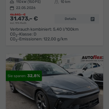
Leistung
110 kW (150 PS)
Kilometerstand
10 km
22.05.2026
46.840,– €
31.473,– €
Details
Fahrzeug 
incl. 19% MwSt.
Verbrauch kombiniert:
5,40 l/100km
CO
-Klasse:
D
2
CO
-Emissionen:
122,00 g/km
2
32,8%