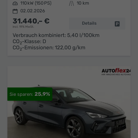
Leistung
110 kW (150 PS)
Kilometerstand
10 km
02.02.2026
31.440,– €
Details
Fahrzeug 
incl. 19% MwSt.
Verbrauch kombiniert:
5,40 l/100km
CO
-Klasse:
D
2
CO
-Emissionen:
122,00 g/km
2
25,9%