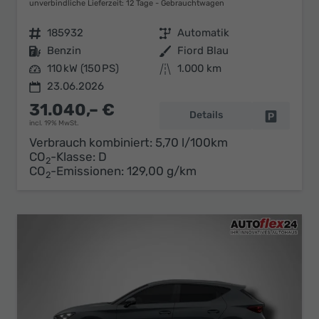
unverbindliche Lieferzeit:
12 Tage
Gebrauchtwagen
Fahrzeugnr.
185932
Getriebe
Automatik
Kraftstoff
Benzin
Außenfarbe
Fiord Blau
Leistung
110 kW (150 PS)
Kilometerstand
1.000 km
23.06.2026
31.040,– €
Details
Fahrzeug 
incl. 19% MwSt.
Verbrauch kombiniert:
5,70 l/100km
CO
-Klasse:
D
2
CO
-Emissionen:
129,00 g/km
2