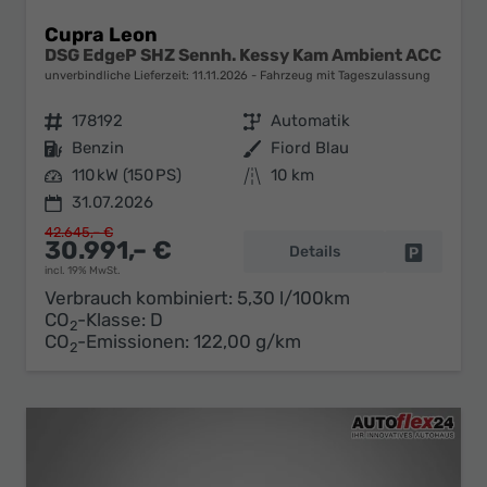
Cupra Leon
DSG EdgeP SHZ Sennh. Kessy Kam Ambient ACC
unverbindliche Lieferzeit:
11.11.2026
Fahrzeug mit Tageszulassung
Fahrzeugnr.
178192
Getriebe
Automatik
Kraftstoff
Benzin
Außenfarbe
Fiord Blau
Leistung
110 kW (150 PS)
Kilometerstand
10 km
31.07.2026
42.645,– €
30.991,– €
Details
Fahrzeug 
incl. 19% MwSt.
Verbrauch kombiniert:
5,30 l/100km
CO
-Klasse:
D
2
CO
-Emissionen:
122,00 g/km
2