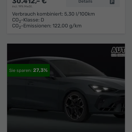
30.412,– €
Details
Fahrzeug 
incl. 19% MwSt.
Verbrauch kombiniert:
5,30 l/100km
CO
-Klasse:
D
2
CO
-Emissionen:
122,00 g/km
2
27,3%