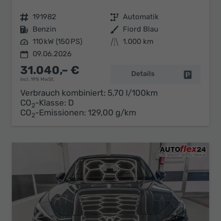
Fahrzeugnr.
191982
Getriebe
Automatik
Kraftstoff
Benzin
Außenfarbe
Fiord Blau
Leistung
110 kW (150 PS)
Kilometerstand
1.000 km
09.06.2026
31.040,– €
Details
Fahrzeug 
incl. 19% MwSt.
Verbrauch kombiniert:
5,70 l/100km
CO
-Klasse:
D
2
CO
-Emissionen:
129,00 g/km
2