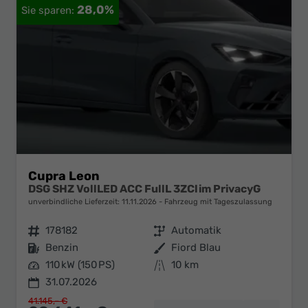
28,0%
Cupra Leon
DSG SHZ VollLED ACC FullL 3ZClim PrivacyG
unverbindliche Lieferzeit:
11.11.2026
Fahrzeug mit Tageszulassung
Fahrzeugnr.
178182
Getriebe
Automatik
Kraftstoff
Benzin
Außenfarbe
Fiord Blau
Leistung
110 kW (150 PS)
Kilometerstand
10 km
31.07.2026
41.145,– €