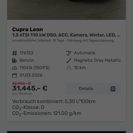
Cupra Leon
1.5 eTSI 110 kW DSG, ACC, Kamera, Winter, LED, 18-Zoll, sofort
unverbindliche Lieferzeit:
10 Tage
Fahrzeug mit Tageszulassung
Fahrzeugnr.
176122
Getriebe
Automatik
Kraftstoff
Benzin
Außenfarbe
Magnetic Grey Metallic
Leistung
110 kW (150 PS)
Kilometerstand
10 km
01.03.2026
42.430,– €
31.445,– €
Details
Fahrzeug 
incl. 19% MwSt.
Verbrauch kombiniert:
5,30 l/100km
CO
-Klasse:
D
2
CO
-Emissionen:
121,00 g/km
2