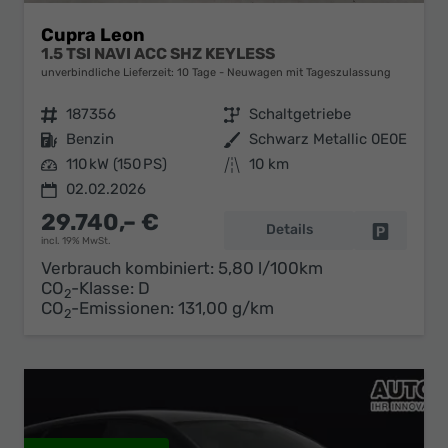
Cupra Leon
1.5 TSI NAVI ACC SHZ KEYLESS
unverbindliche Lieferzeit:
10 Tage
Neuwagen mit Tageszulassung
Fahrzeugnr.
187356
Getriebe
Schaltgetriebe
Kraftstoff
Benzin
Außenfarbe
Schwarz Metallic 0E0E
Leistung
110 kW (150 PS)
Kilometerstand
10 km
02.02.2026
29.740,– €
Details
Fahrzeug 
incl. 19% MwSt.
Verbrauch kombiniert:
5,80 l/100km
CO
-Klasse:
D
2
CO
-Emissionen:
131,00 g/km
2