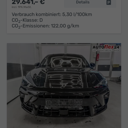
29.641,– €
Details
Fahrzeug 
incl. 19% MwSt.
Verbrauch kombiniert:
5,30 l/100km
CO
-Klasse:
D
2
CO
-Emissionen:
122,00 g/km
2