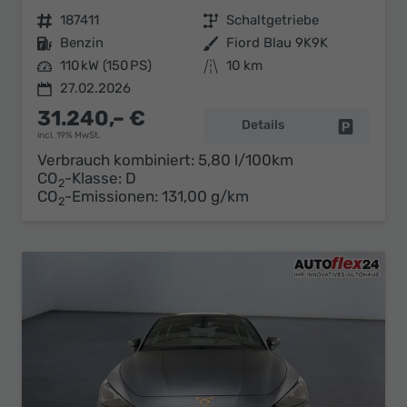
Fahrzeugnr.
187411
Getriebe
Schaltgetriebe
Kraftstoff
Benzin
Außenfarbe
Fiord Blau 9K9K
Leistung
110 kW (150 PS)
Kilometerstand
10 km
27.02.2026
31.240,– €
Details
Fahrzeug 
incl. 19% MwSt.
Verbrauch kombiniert:
5,80 l/100km
CO
-Klasse:
D
2
CO
-Emissionen:
131,00 g/km
2