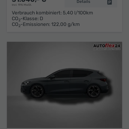
Details
Fahrzeug 
incl. 19% MwSt.
Verbrauch kombiniert:
5,40 l/100km
CO
-Klasse:
D
2
CO
-Emissionen:
122,00 g/km
2