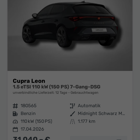
Cupra Leon
1.5 eTSI 110 kW (150 PS) 7-Gang-DSG
unverbindliche Lieferzeit:
12 Tage
Gebrauchtwagen
Fahrzeugnr.
180565
Getriebe
Automatik
Kraftstoff
Benzin
Außenfarbe
Midnight Schwarz Metallic
Leistung
110 kW (150 PS)
Kilometerstand
1.177 km
17.04.2026
31.040,– €