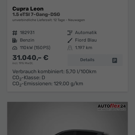
Cupra Leon
1.5 eTSI 7-Gang-DSG
unverbindliche Lieferzeit:
12 Tage
Neuwagen
Fahrzeugnr.
182931
Getriebe
Automatik
Kraftstoff
Benzin
Außenfarbe
Fiord Blau
Leistung
110 kW (150 PS)
Kilometerstand
1.197 km
31.040,– €
Details
Fahrzeug 
incl. 19% MwSt.
Verbrauch kombiniert:
5,70 l/100km
CO
-Klasse:
D
2
CO
-Emissionen:
129,00 g/km
2