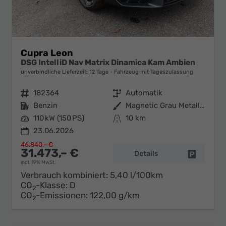
Cupra Leon
DSG IntelliD Nav Matrix Dinamica Kam Ambien
unverbindliche Lieferzeit:
12 Tage
Fahrzeug mit Tageszulassung
Fahrzeugnr.
182364
Getriebe
Automatik
Kraftstoff
Benzin
Außenfarbe
Magnetic Grau Metallic
Leistung
110 kW (150 PS)
Kilometerstand
10 km
23.06.2026
46.840,– €
31.473,– €
Details
Fahrzeug 
incl. 19% MwSt.
Verbrauch kombiniert:
5,40 l/100km
CO
-Klasse:
D
2
CO
-Emissionen:
122,00 g/km
2