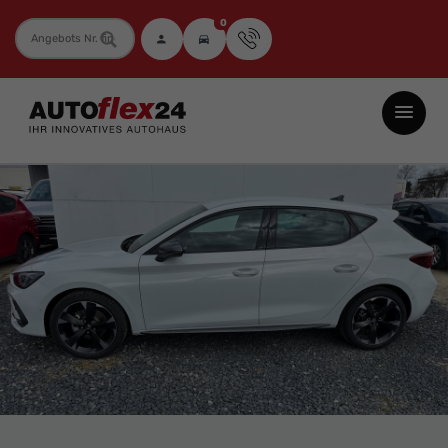
0
Fahrzeugnummer
Autoflex24
GmbH
-
EU-
Neuwagen
Jahreswagen
und
Gebrauchtwagen
zu
Top-
Preisen
-