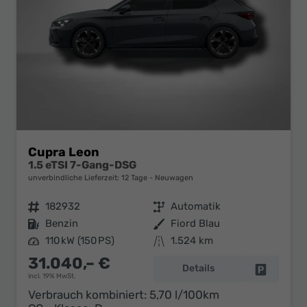
Cupra Leon
1.5 eTSI 7-Gang-DSG
unverbindliche Lieferzeit:
12 Tage
Neuwagen
Fahrzeugnr.
182932
Getriebe
Automatik
Kraftstoff
Benzin
Außenfarbe
Fiord Blau
Leistung
110 kW (150 PS)
Kilometerstand
1.524 km
31.040,– €
Details
Fahrzeug 
incl. 19% MwSt.
Verbrauch kombiniert:
5,70 l/100km