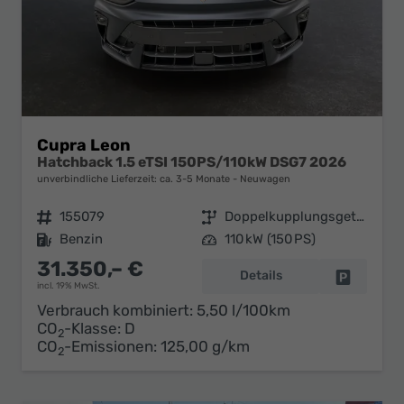
Cupra Leon
Hatchback 1.5 eTSI 150PS/110kW DSG7 2026
unverbindliche Lieferzeit: ca. 3-5 Monate
Neuwagen
Fahrzeugnr.
155079
Getriebe
Doppelkupplungsgetriebe (DSG)
Kraftstoff
Benzin
Leistung
110 kW (150 PS)
31.350,– €
Details
Fahrzeug 
incl. 19% MwSt.
Verbrauch kombiniert:
5,50 l/100km
CO
-Klasse:
D
2
CO
-Emissionen:
125,00 g/km
2