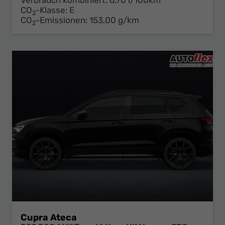
Verbrauch kombiniert:
6,70 l/100km
CO
-Klasse:
E
2
CO
-Emissionen:
153,00 g/km
2
Cupra Ateca