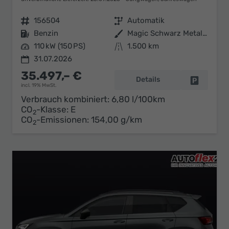
Fahrzeugnr.
156504
Getriebe
Automatik
Kraftstoff
Benzin
Außenfarbe
Magic Schwarz Metallic
Leistung
110 kW (150 PS)
Kilometerstand
1.500 km
31.07.2026
35.497,– €
Details
Fahrzeug 
incl. 19% MwSt.
Verbrauch kombiniert:
6,80 l/100km
CO
-Klasse:
E
2
CO
-Emissionen:
154,00 g/km
2