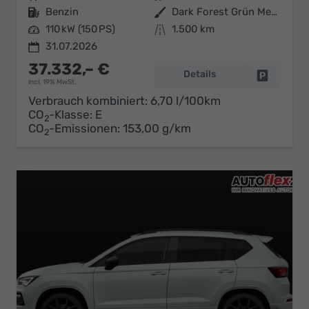
Kraftstoff
Benzin
Außenfarbe
Dark Forest Grün Metallic
Leistung
110 kW (150 PS)
Kilometerstand
1.500 km
31.07.2026
37.332,– €
Details
Fahrzeug 
incl. 19% MwSt.
Verbrauch kombiniert:
6,70 l/100km
CO
-Klasse:
E
2
CO
-Emissionen:
153,00 g/km
2