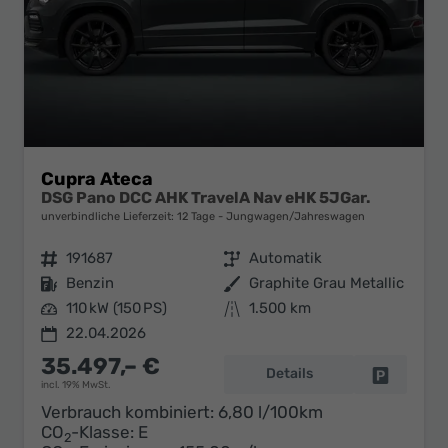
Cupra Ateca
DSG Pano DCC AHK TravelA Nav eHK 5JGar.
unverbindliche Lieferzeit:
12 Tage
Jungwagen/Jahreswagen
Fahrzeugnr.
191687
Getriebe
Automatik
Kraftstoff
Benzin
Außenfarbe
Graphite Grau Metallic
Leistung
110 kW (150 PS)
Kilometerstand
1.500 km
22.04.2026
35.497,– €
Details
Fahrzeug 
incl. 19% MwSt.
Verbrauch kombiniert:
6,80 l/100km
CO
-Klasse:
E
2