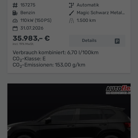
Fahrzeugnr.
157275
Getriebe
Automatik
Kraftstoff
Benzin
Außenfarbe
Magic Schwarz Metallic
Leistung
110 kW (150 PS)
Kilometerstand
1.500 km
31.07.2026
35.983,– €
Details
Fahrzeug 
incl. 19% MwSt.
Verbrauch kombiniert:
6,70 l/100km
CO
-Klasse:
E
2
CO
-Emissionen:
153,00 g/km
2