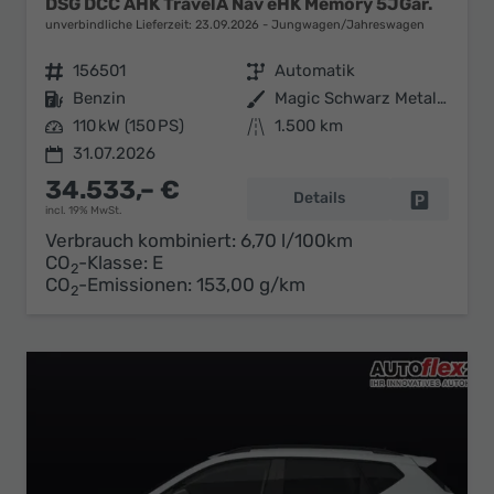
DSG DCC AHK TravelA Nav eHK Memory 5JGar.
unverbindliche Lieferzeit:
23.09.2026
Jungwagen/Jahreswagen
Fahrzeugnr.
156501
Getriebe
Automatik
Kraftstoff
Benzin
Außenfarbe
Magic Schwarz Metallic
Leistung
110 kW (150 PS)
Kilometerstand
1.500 km
31.07.2026
34.533,– €
Details
Fahrzeug 
incl. 19% MwSt.
Verbrauch kombiniert:
6,70 l/100km
CO
-Klasse:
E
2
CO
-Emissionen:
153,00 g/km
2