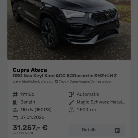
Cupra Ateca
DSG Nav Keyl Kam ACC 5JGarantie SHZ+LHZ
unverbindliche Lieferzeit:
12 Tage
Jungwagen/Jahreswagen
Fahrzeugnr.
191166
Getriebe
Automatik
Kraftstoff
Benzin
Außenfarbe
Magic Schwarz Metallic
Leistung
110 kW (150 PS)
Kilometerstand
1.500 km
07.04.2026
31.257,– €
Details
Fahrzeug 
incl. 19% MwSt.