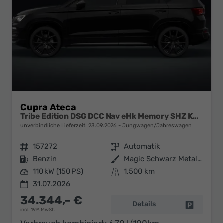
Cupra Ateca
Tribe Edition DSG DCC Nav eHk Memory SHZ Keyl 5JGa
unverbindliche Lieferzeit:
23.09.2026
Jungwagen/Jahreswagen
Fahrzeugnr.
157272
Getriebe
Automatik
Kraftstoff
Benzin
Außenfarbe
Magic Schwarz Metallic
Leistung
110 kW (150 PS)
Kilometerstand
1.500 km
31.07.2026
34.344,– €
Details
Fahrzeug 
incl. 19% MwSt.