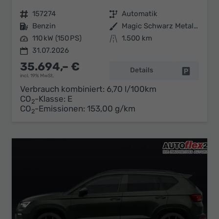
Fahrzeugnr.
157274
Getriebe
Automatik
Kraftstoff
Benzin
Außenfarbe
Magic Schwarz Metallic
Leistung
110 kW (150 PS)
Kilometerstand
1.500 km
31.07.2026
35.694,– €
Details
Fahrzeug 
incl. 19% MwSt.
Verbrauch kombiniert:
6,70 l/100km
CO
-Klasse:
E
2
CO
-Emissionen:
153,00 g/km
2