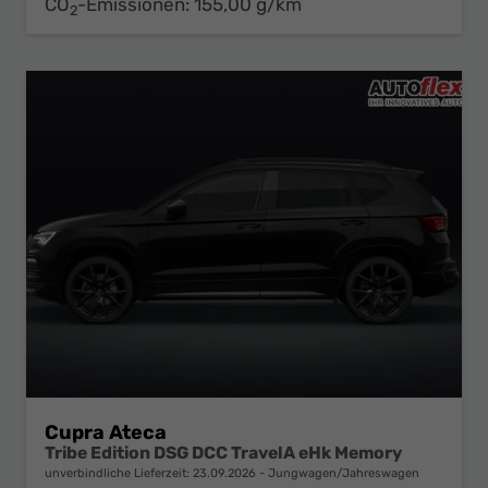
CO
-Emissionen:
155,00 g/km
2
Cupra Ateca
Tribe Edition DSG DCC TravelA eHk Memory
unverbindliche Lieferzeit:
23.09.2026
Jungwagen/Jahreswagen