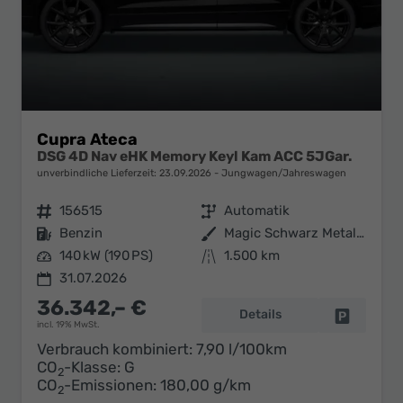
Cupra Ateca
DSG 4D Nav eHK Memory Keyl Kam ACC 5JGar.
unverbindliche Lieferzeit:
23.09.2026
Jungwagen/Jahreswagen
Fahrzeugnr.
156515
Getriebe
Automatik
Kraftstoff
Benzin
Außenfarbe
Magic Schwarz Metallic
Leistung
140 kW (190 PS)
Kilometerstand
1.500 km
31.07.2026
36.342,– €
Details
Fahrzeug 
incl. 19% MwSt.
Verbrauch kombiniert:
7,90 l/100km
CO
-Klasse:
G
2
CO
-Emissionen:
180,00 g/km
2