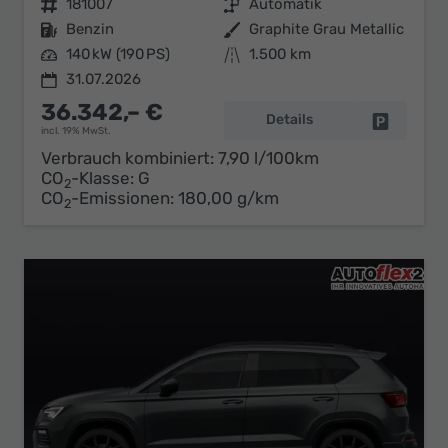
Fahrzeugnr.
181007
Getriebe
Automatik
Kraftstoff
Benzin
Außenfarbe
Graphite Grau Metallic
Leistung
140 kW (190 PS)
Kilometerstand
1.500 km
31.07.2026
36.342,– €
Details
Fahrzeug 
incl. 19% MwSt.
Verbrauch kombiniert:
7,90 l/100km
CO
-Klasse:
G
2
CO
-Emissionen:
180,00 g/km
2