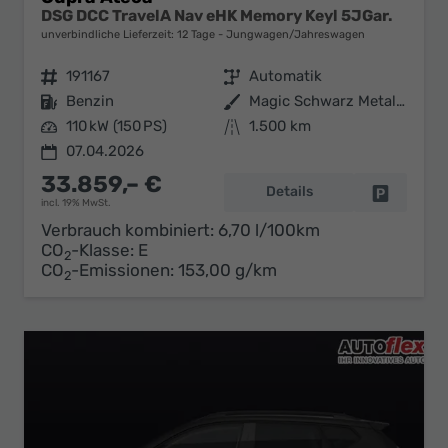
DSG DCC TravelA Nav eHK Memory Keyl 5JGar.
unverbindliche Lieferzeit:
12 Tage
Jungwagen/Jahreswagen
Fahrzeugnr.
191167
Getriebe
Automatik
Kraftstoff
Benzin
Außenfarbe
Magic Schwarz Metallic
Leistung
110 kW (150 PS)
Kilometerstand
1.500 km
07.04.2026
33.859,– €
Details
Fahrzeug 
incl. 19% MwSt.
Verbrauch kombiniert:
6,70 l/100km
CO
-Klasse:
E
2
CO
-Emissionen:
153,00 g/km
2