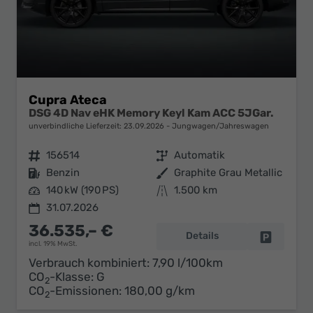
Cupra Ateca
DSG 4D Nav eHK Memory Keyl Kam ACC 5JGar.
unverbindliche Lieferzeit:
23.09.2026
Jungwagen/Jahreswagen
Fahrzeugnr.
156514
Getriebe
Automatik
Kraftstoff
Benzin
Außenfarbe
Graphite Grau Metallic
Leistung
140 kW (190 PS)
Kilometerstand
1.500 km
31.07.2026
36.535,– €
Details
Fahrzeug 
incl. 19% MwSt.
Verbrauch kombiniert:
7,90 l/100km
CO
-Klasse:
G
2
CO
-Emissionen:
180,00 g/km
2