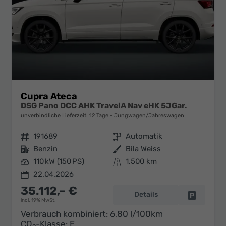
Cupra Ateca
DSG Pano DCC AHK TravelA Nav eHK 5JGar.
unverbindliche Lieferzeit:
12 Tage
Jungwagen/Jahreswagen
Fahrzeugnr.
191689
Getriebe
Automatik
Kraftstoff
Benzin
Außenfarbe
Bila Weiss
Leistung
110 kW (150 PS)
Kilometerstand
1.500 km
22.04.2026
35.112,– €
Details
Fahrzeug 
incl. 19% MwSt.
Verbrauch kombiniert:
6,80 l/100km
CO
-Klasse:
E