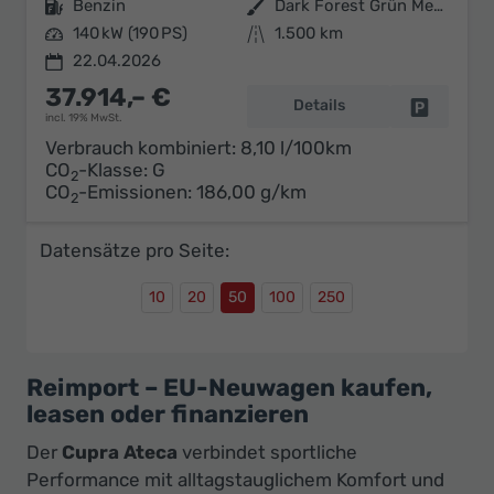
Kraftstoff
Benzin
Außenfarbe
Dark Forest Grün Metallic
Leistung
140 kW (190 PS)
Kilometerstand
1.500 km
22.04.2026
37.914,– €
Details
Fahrzeug 
incl. 19% MwSt.
Verbrauch kombiniert:
8,10 l/100km
CO
-Klasse:
G
2
CO
-Emissionen:
186,00 g/km
2
Datensätze pro Seite:
10
20
50
100
250
Reimport – EU-Neuwagen kaufen,
leasen oder finanzieren
Der
Cupra Ateca
verbindet sportliche
Performance mit alltagstauglichem Komfort und