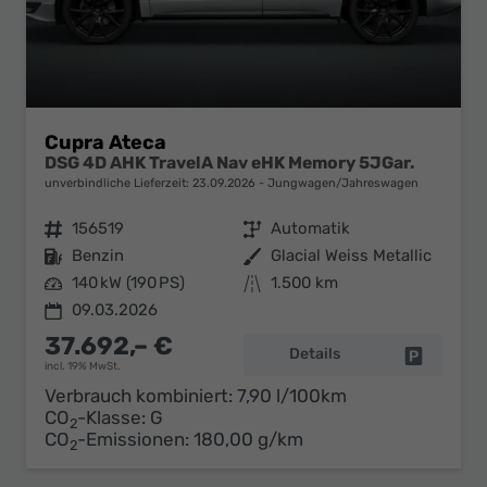
Cupra Ateca
DSG 4D AHK TravelA Nav eHK Memory 5JGar.
unverbindliche Lieferzeit:
23.09.2026
Jungwagen/Jahreswagen
Fahrzeugnr.
156519
Getriebe
Automatik
Kraftstoff
Benzin
Außenfarbe
Glacial Weiss Metallic
Leistung
140 kW (190 PS)
Kilometerstand
1.500 km
09.03.2026
37.692,– €
Details
Fahrzeug 
incl. 19% MwSt.
Verbrauch kombiniert:
7,90 l/100km
CO
-Klasse:
G
2
CO
-Emissionen:
180,00 g/km
2