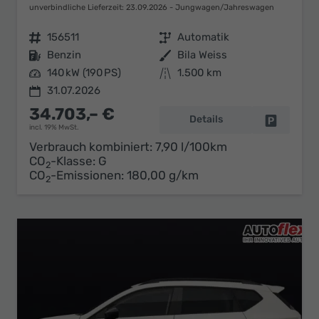
unverbindliche Lieferzeit:
23.09.2026
Jungwagen/Jahreswagen
Fahrzeugnr.
156511
Getriebe
Automatik
Kraftstoff
Benzin
Außenfarbe
Bila Weiss
Leistung
140 kW (190 PS)
Kilometerstand
1.500 km
31.07.2026
34.703,– €
Details
Fahrzeug 
incl. 19% MwSt.
Verbrauch kombiniert:
7,90 l/100km
CO
-Klasse:
G
2
CO
-Emissionen:
180,00 g/km
2