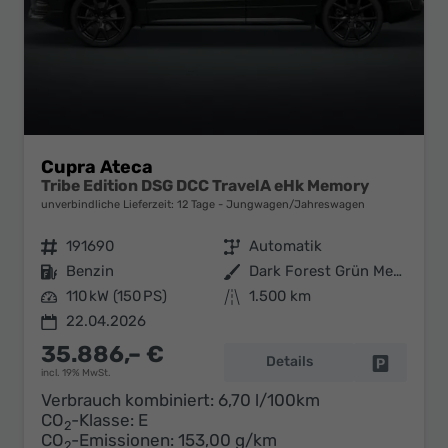
Cupra Ateca
Tribe Edition DSG DCC TravelA eHk Memory
unverbindliche Lieferzeit:
12 Tage
Jungwagen/Jahreswagen
Fahrzeugnr.
191690
Getriebe
Automatik
Kraftstoff
Benzin
Außenfarbe
Dark Forest Grün Metallic
Leistung
110 kW (150 PS)
Kilometerstand
1.500 km
22.04.2026
35.886,– €
Details
Fahrzeug 
incl. 19% MwSt.
Verbrauch kombiniert:
6,70 l/100km
CO
-Klasse:
E
2
CO
-Emissionen:
153,00 g/km
2