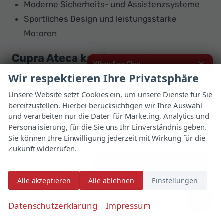
Moderne Sicherheits- und Assistenzsysteme
Sportliches Design und leistungsstarke
Motoren
Cupra Ateca kaufen, Leasing oder
×
WhatsApp Chat
Finanzierung
Wir respektieren Ihre Privatsphäre
Ob Sie den
Cupra Ateca kaufen
, per
Leasing
Hallo,
Unsere Website setzt Cookies ein, um unsere Dienste für Sie
fahren oder über eine maßgeschneiderte
bereitzustellen. Hierbei berücksichtigen wir Ihre Auswahl
ich interessiere mich für das oben
Finanzierung
realisieren möchten – es stehen
genannte Fahrzeug und freue mich
und verarbeiten nur die Daten für Marketing, Analytics und
über Eure Kontaktaufnahme.
Ihnen flexible Möglichkeiten zur Verfügung.
Personalisierung, für die Sie uns Ihr Einverständnis geben.
Sowohl Privat- als auch Gewerbekunden können
Sie können Ihre Einwilligung jederzeit mit Wirkung für die
Viele Grüße
Zukunft widerrufen.
von individuell abgestimmten Konditionen
profitieren.
Jetzt per WhatsApp schreiben
Alle akzeptieren
Alle ablehnen
Einstellungen
Eine
Cupra Ateca Finanzierung
ermöglicht
planbare Monatsraten und optionale
✆
Datenschutzerklärung
Impressum
Schlussratenmodelle. Alternativ bietet das