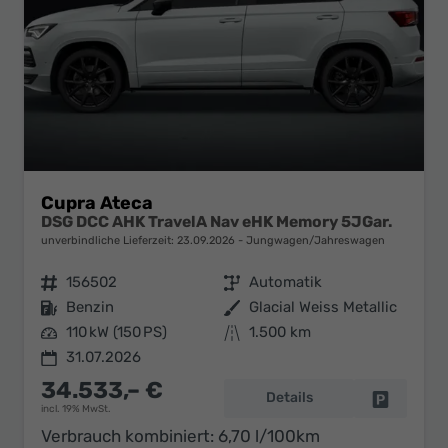
Cupra Ateca
DSG DCC AHK TravelA Nav eHK Memory 5JGar.
unverbindliche Lieferzeit:
23.09.2026
Jungwagen/Jahreswagen
Fahrzeugnr.
156502
Getriebe
Automatik
Kraftstoff
Benzin
Außenfarbe
Glacial Weiss Metallic
Leistung
110 kW (150 PS)
Kilometerstand
1.500 km
31.07.2026
34.533,– €
Details
Fahrzeug 
incl. 19% MwSt.
Verbrauch kombiniert:
6,70 l/100km