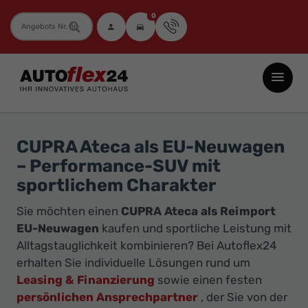
0
Fahrzeugnummer
Autoflex24
GmbH
-
EU-
CUPRA Ateca als EU-Neuwagen
Neuwagen
– Performance-SUV mit
Jahreswagen
sportlichem Charakter
und
Sie möchten einen
CUPRA Ateca als Reimport
Gebrauchtwagen
EU-Neuwagen
kaufen und sportliche Leistung mit
zu
Alltagstauglichkeit kombinieren? Bei Autoflex24
Top-
erhalten Sie individuelle Lösungen rund um
Preisen
Leasing & Finanzierung
sowie einen festen
-
persönlichen Ansprechpartner
, der Sie von der