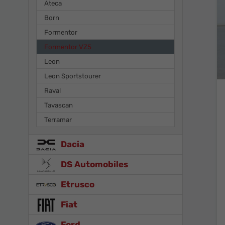
Ateca
Born
Formentor
Formentor VZ5
Leon
Leon Sportstourer
Raval
Tavascan
Terramar
Dacia
DS Automobiles
Etrusco
Fiat
Ford