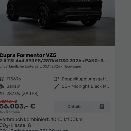
Cupra Formentor VZ5
2.5 TSI 4x4 390PS/287kW DSG 2026 +PANO+3 Jahre Garantie+360+MATRIX
unverbindliche Lieferzeit:
05.11.2026
Neuwagen
Fahrzeugnr.
175696
Getriebe
Doppelkupplungsgetriebe (DSG)
Kraftstoff
Benzin
Außenfarbe
0E - Midnight Black Met.
Leistung
287 kW (390 PS)
90.148,– €
56.003,– €
Details
en
Fahrzeug parke
incl. 19% MwSt.
Verbrauch kombiniert:
10,10 l/100km
CO
-Klasse:
G
2
CO
-Emissionen:
231,00 g/km