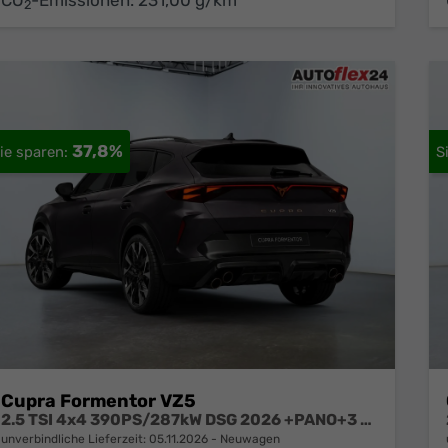
2
37,8%
Cupra Formentor VZ5
2.5 TSI 4x4 390PS/287kW DSG 2026 +PANO+3 Jahre Garantie+360+MATRIX
unverbindliche Lieferzeit:
05.11.2026
Neuwagen