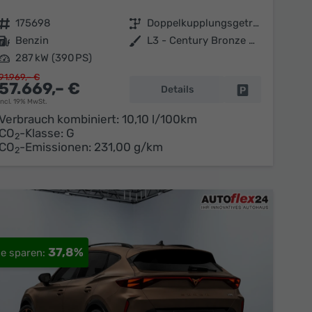
Fahrzeugnr.
175698
Getriebe
Doppelkupplungsgetriebe (DSG)
Kraftstoff
Benzin
Außenfarbe
L3 - Century Bronze Premium Matt-Lackierung
Leistung
287 kW (390 PS)
91.969,– €
57.669,– €
Details
en
Fahrzeug parke
incl. 19% MwSt.
Verbrauch kombiniert:
10,10 l/100km
CO
-Klasse:
G
2
CO
-Emissionen:
231,00 g/km
2
37,8%