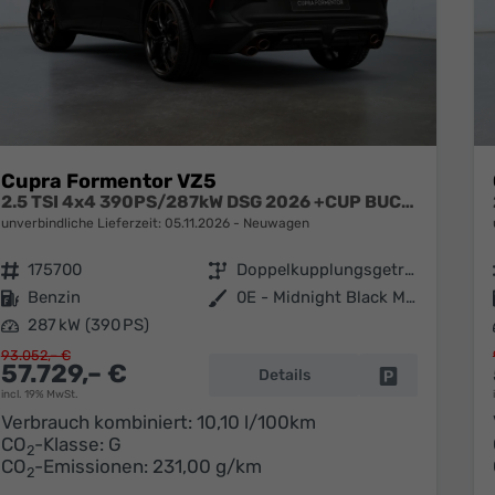
Cupra Formentor VZ5
2.5 TSI 4x4 390PS/287kW DSG 2026 +CUP BUCKET+PANO+3J.Garantie+360+MATRIX
unverbindliche Lieferzeit:
05.11.2026
Neuwagen
Fahrzeugnr.
175700
Getriebe
Doppelkupplungsgetriebe (DSG)
Kraftstoff
Benzin
Außenfarbe
0E - Midnight Black Met.
Leistung
287 kW (390 PS)
93.052,– €
57.729,– €
Details
Fahrzeug park
incl. 19% MwSt.
Verbrauch kombiniert:
10,10 l/100km
CO
-Klasse:
G
2
CO
-Emissionen:
231,00 g/km
2