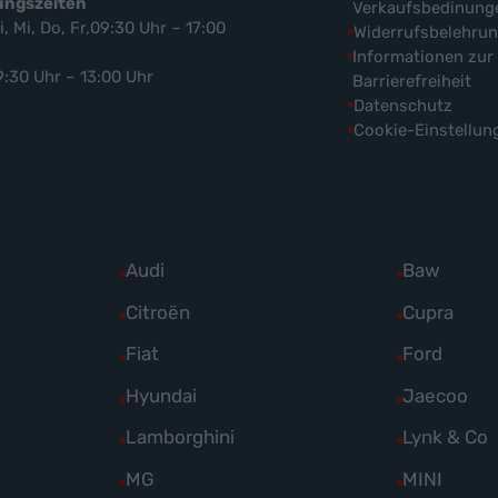
ungszeiten
Verkaufsbedinung
i, Mi, Do, Fr,09:30 Uhr – 17:00
Widerrufsbelehru
Informationen zur
9:30 Uhr – 13:00 Uhr
Barrierefreiheit
Datenschutz
Cookie-Einstellun
Alle
Audi
Alle
Baw
Fahrzeuge
Fahrzeuge
Alle
Citroën
Alle
Cupra
von
von
Fahrzeuge
Fahrzeuge
Alle
Fiat
Alle
Ford
Audi
Baw
von
von
Fahrzeuge
Fahrzeuge
Alle
Hyundai
Alle
Jaecoo
anzeigen
anzeigen
Citroën
Cupra
von
von
Fahrzeuge
Fahrzeuge
Alle
Lamborghini
Alle
Lynk & Co
anzeigen
anzeigen
Fiat
Ford
von
von
Fahrzeuge
Fahrzeuge
Alle
MG
Alle
MINI
anzeigen
anzeigen
Hyundai
Jaecoo