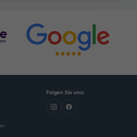
Folgen Sie uns:
autoflex
autoflex24
auf
auf
instagram
facebook
en