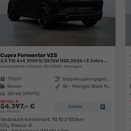
Cupra Formentor VZ5
2.5 TSI 4x4 390PS/287kW DSG 2026 +3 Jahre Garantie+360+MATRIX
unverbindliche Lieferzeit:
05.11.2026
Neuwagen
Fahrzeugnr.
175697
Getriebe
Doppelkupplungsgetriebe (DSG)
Kraftstoff
Benzin
Außenfarbe
0E - Midnight Black Met.
Leistung
287 kW (390 PS)
88.732,– €
54.397,– €
Details
Fahrzeug park
incl. 19% MwSt.
Verbrauch kombiniert:
10,10 l/100km
CO
-Klasse:
G
2
CO
-Emissionen:
231,00 g/km