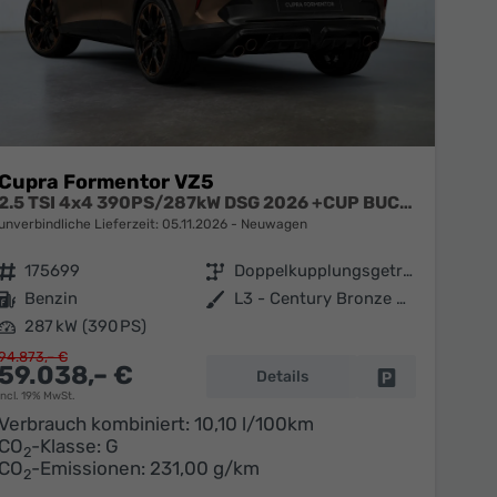
Cupra Formentor VZ5
2.5 TSI 4x4 390PS/287kW DSG 2026 +CUP BUCKET+PANO+3J.Garantie+360+MATRIX
unverbindliche Lieferzeit:
05.11.2026
Neuwagen
Fahrzeugnr.
175699
Getriebe
Doppelkupplungsgetriebe (DSG)
Kraftstoff
Benzin
Außenfarbe
L3 - Century Bronze Premium Matt-Lackierung
Leistung
287 kW (390 PS)
94.873,– €
59.038,– €
Details
en
Fahrzeug parke
incl. 19% MwSt.
Verbrauch kombiniert:
10,10 l/100km
CO
-Klasse:
G
2
CO
-Emissionen:
231,00 g/km
2