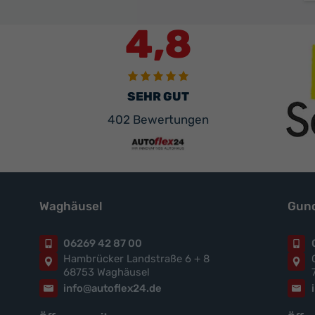
4,8
SEHR GUT
402 Bewertungen
Waghäusel
Gund
06269 42 87 00
Hambrücker Landstraße 6 + 8
68753 Waghäusel
info@autoflex24.de