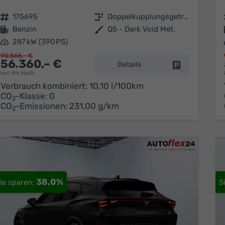
Fahrzeugnr.
175695
Getriebe
Doppelkupplungsgetriebe (DSG)
Kraftstoff
Benzin
Außenfarbe
Q5 - Dark Void Met.
Leistung
287 kW (390 PS)
90.565,– €
56.360,– €
Details
Fahrzeug park
incl. 19% MwSt.
Verbrauch kombiniert:
10,10 l/100km
CO
-Klasse:
G
2
CO
-Emissionen:
231,00 g/km
2
38,0%