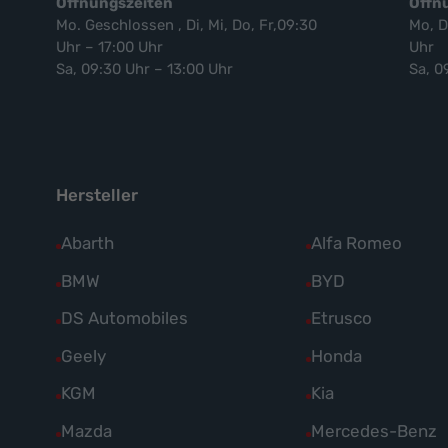
Öffnungszeiten
Öffn
Mo. Geschlossen , Di, Mi, Do, Fr,09:30
Mo, D
Uhr – 17:00 Uhr
Uhr
Sa, 09:30 Uhr – 13:00 Uhr
Sa, 0
Hersteller
Alle
Abarth
Alle
Alfa Romeo
Fahrzeuge
Fahrzeuge
Alle
BMW
Alle
BYD
von
von
Fahrzeuge
Fahrzeuge
Alle
DS Automobiles
Alle
Etrusco
Abarth
Alfa
von
von
Fahrzeuge
Fahrzeuge
Alle
Geely
Alle
Honda
anzeigen
Romeo
BMW
BYD
von
von
Fahrzeuge
Fahrzeuge
anzeigen
Alle
KGM
Alle
Kia
anzeigen
anzeigen
DS
Etrusco
von
von
Fahrzeuge
Fahrzeuge
Alle
Mazda
Alle
Mercedes-Benz
Automobiles
anzeigen
Geely
Honda