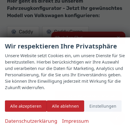
Hier geht es direkt zu unserem
Fahrzeugkonfigurator - Jetzt Ihr gewünschtes
Modell von Volkswagen konfigurieren:
Caddy
Caddy Cargo
×
WhatsApp Chat
Wir respektieren Ihre Privatsphäre
Caddy Maxi
Golf
Hallo,
Unsere Website setzt Cookies ein, um unsere Dienste für Sie
Golf Variant
Grand California
bereitzustellen. Hierbei berücksichtigen wir Ihre Auswahl
ich interessiere mich für das oben
genannte Fahrzeug und freue mich
und verarbeiten nur die Daten für Marketing, Analytics und
über Eure Kontaktaufnahme.
ID.3
ID.7
Passat Variant
Personalisierung, für die Sie uns Ihr Einverständnis geben.
Sie können Ihre Einwilligung jederzeit mit Wirkung für die
Viele Grüße
Zukunft widerrufen.
Polo
T-Cross
T-Roc
Jetzt per WhatsApp schreiben
T7 Caravelle
T7 Kombi
Alle akzeptieren
Alle ablehnen
Einstellungen
Taigo
Tiguan
✆
Datenschutzerklärung
Impressum