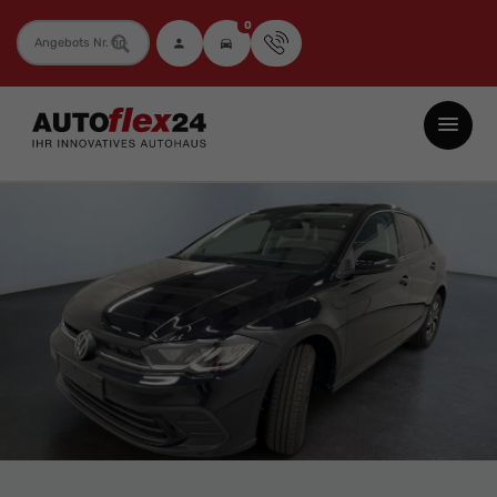
0
Fahrzeugnummer
Autoflex24
GmbH
-
EU-
Neuwagen
Jahreswagen
und
Gebrauchtwagen
zu
Top-
Preisen
-