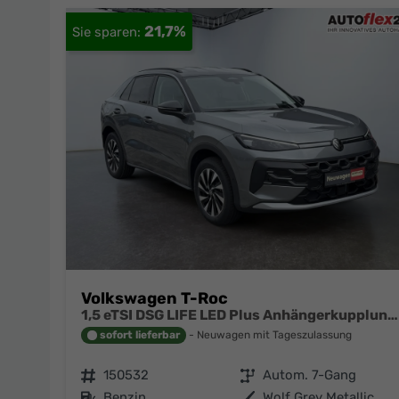
21,7%
Volkswagen T-Roc
1,5 eTSI DSG LIFE LED Plus Anhängerkupplung Navigation Digital Pro Sitzheizung beheiztes Lenkrad 17 Zoll Alu 5J Garantie
sofort lieferbar
Neuwagen mit Tageszulassung
Fahrzeugnr.
150532
Getriebe
Autom. 7-Gang
Kraftstoff
Benzin
Außenfarbe
Wolf Grey Metallic