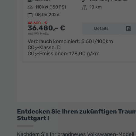
Leistung
110 kW (150 PS)
Kilometerstand
10 km
08.06.2026
46.600,– €
36.480,– €
Details
Fa
incl. 19% MwSt.
Verbrauch kombiniert:
5,60 l/100km
CO
-Klasse:
D
2
CO
-Emissionen:
128,00 g/km
2
Entdecken Sie Ihren zukünftigen Trau
Stuttgart !
Nachdem Sie Ihr brandneues Volkswagen-Modell 