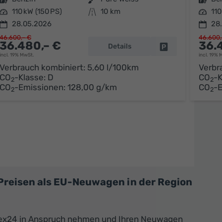
Leistung
110 kW (150 PS)
Kilometerstand
10 km
Leistung
110
28.05.2026
28
46.600,– €
46.600,
36.480,– €
36.
Details
parken
Fahrzeug parken
incl. 19% MwSt.
incl. 19% 
Verbrauch kombiniert:
5,60 l/100km
Verbr
CO
-Klasse:
D
CO
-K
2
2
CO
-Emissionen:
128,00 g/km
CO
-
2
2
Preisen als EU-Neuwagen in der Region
flex24 in Anspruch nehmen und Ihren Neuwagen