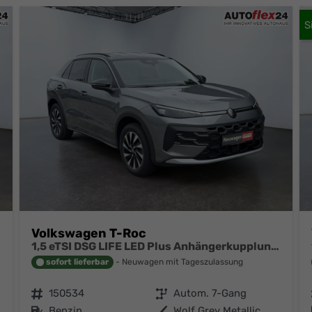
Volkswagen T-Roc
1,5 eTSI DSG LIFE LED Plus Anhängerkupplung Navigation Digital Pro Sitzheizung beheiztes Lenkrad 17 Zoll Alu 5J Garantie
sofort lieferbar
Neuwagen mit Tageszulassung
Fahrzeugnr.
150534
Getriebe
Autom. 7-Gang
Kraftstoff
Benzin
Außenfarbe
Wolf Grey Metallic