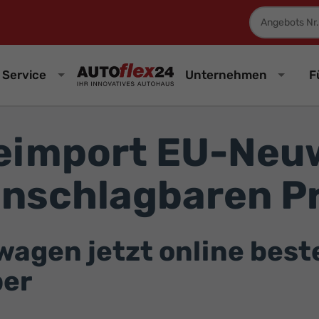
Fahrzeugnum
Service
Unternehmen
F
eimport EU-Neu
unschlagbaren Pr
gen jetzt online bestel
ber