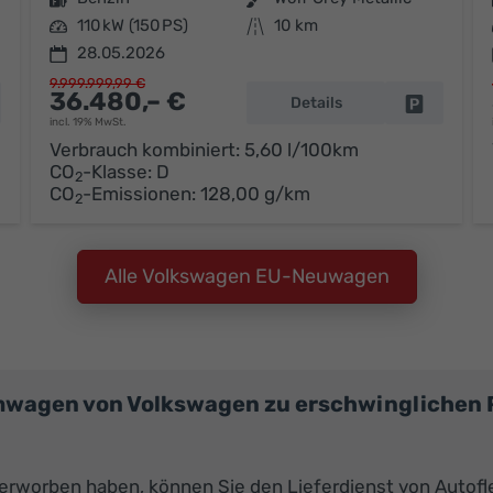
Leistung
110 kW (150 PS)
Kilometerstand
10 km
28.05.2026
9.999.999,99 €
36.480,– €
Details
hrzeug parken
Fahrzeug 
incl. 19% MwSt.
Verbrauch kombiniert:
5,60 l/100km
CO
-Klasse:
D
2
CO
-Emissionen:
128,00 g/km
2
Alle Volkswagen EU-Neuwagen
mwagen von Volkswagen zu erschwinglichen 
erworben haben, können Sie den Lieferdienst von Auto