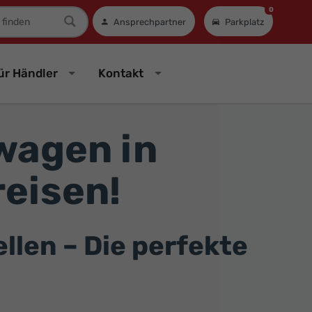
0
mer
Ansprechpartner
Parkplatz
ür Händler
Kontakt
wagen in
eisen!
len – Die perfekte