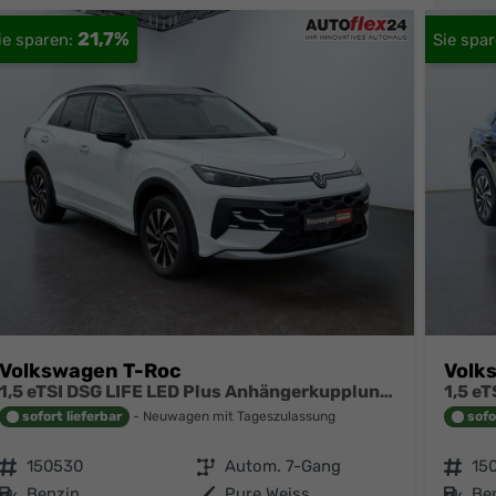
21,7%
Volkswagen T-Roc
Volk
1,5 eTSI DSG LIFE LED Plus Anhängerkupplung Navigation Digital Pro Sitzheizung beheiztes Lenkrad 17 Zoll Alu 5J Garantie
sofort lieferbar
Neuwagen mit Tageszulassung
sofo
Fahrzeugnr.
150530
Getriebe
Autom. 7-Gang
Fahrzeugnr.
15
Kraftstoff
Benzin
Außenfarbe
Pure Weiss
Kraftstoff
Be