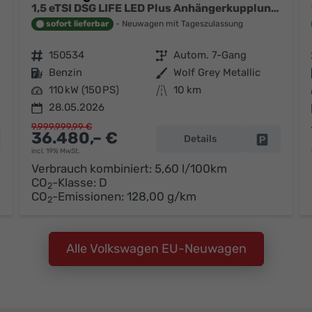
1,5 eTSI DSG LIFE LED Plus Anhängerkupplung Navigation Digital Pro Sitzheizung beheiztes Lenkrad 17 Zoll Alu 5J Garantie
sofort lieferbar
Neuwagen mit Tageszulassung
Fahrzeugnr.
150534
Getriebe
Autom. 7-Gang
Kraftstoff
Benzin
Außenfarbe
Wolf Grey Metallic
Leistung
110 kW (150 PS)
Kilometerstand
10 km
28.05.2026
9.999.999,99 €
36.480,– €
Details
hrzeug parken
Fahrzeug 
incl. 19% MwSt.
Verbrauch kombiniert:
5,60 l/100km
CO
-Klasse:
D
2
CO
-Emissionen:
128,00 g/km
2
Alle Volkswagen EU-Neuwagen