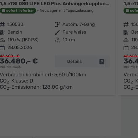
1,5 eTSI DSG LIFE LED Plus Anhängerkupplung Navigation Digital Pro Sitzheizung beheiztes Lenkrad 17 Zoll Alu 5J Garantie
sofort lieferbar
Neuwagen mit Tageszulassung
sofo
Fahrzeugnr.
150530
Getriebe
Autom. 7-Gang
Fahrzeugnr.
15
Kraftstoff
Benzin
Außenfarbe
Pure Weiss
Kraftstoff
Be
Leistung
110 kW (150 PS)
Kilometerstand
10 km
Leistung
110
28.05.2026
28
46.600,– €
46.600,
36.480,– €
36.
Details
parken
Fahrzeug parken
incl. 19% MwSt.
incl. 19% 
Verbrauch kombiniert:
5,60 l/100km
Verbr
CO
-Klasse:
D
CO
-K
2
2
CO
-Emissionen:
128,00 g/km
CO
-
2
2