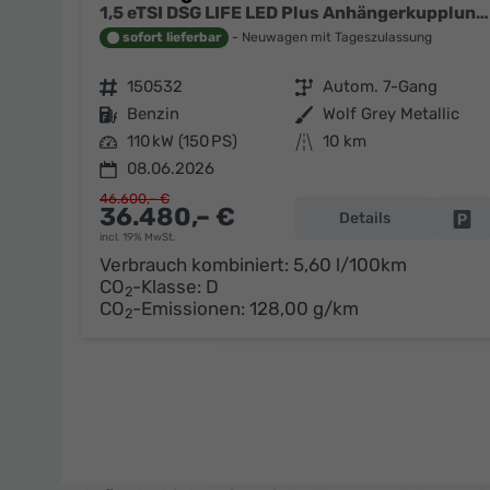
1,5 eTSI DSG LIFE LED Plus Anhängerkupplung Navigation Digital Pro Sitzheizung beheiztes Lenkrad 17 Zoll Alu 5J Garantie
sofort lieferbar
Neuwagen mit Tageszulassung
Fahrzeugnr.
150532
Getriebe
Autom. 7-Gang
Kraftstoff
Benzin
Außenfarbe
Wolf Grey Metallic
Leistung
110 kW (150 PS)
Kilometerstand
10 km
08.06.2026
46.600,– €
36.480,– €
Details
Fa
incl. 19% MwSt.
Verbrauch kombiniert:
5,60 l/100km
CO
-Klasse:
D
2
CO
-Emissionen:
128,00 g/km
2