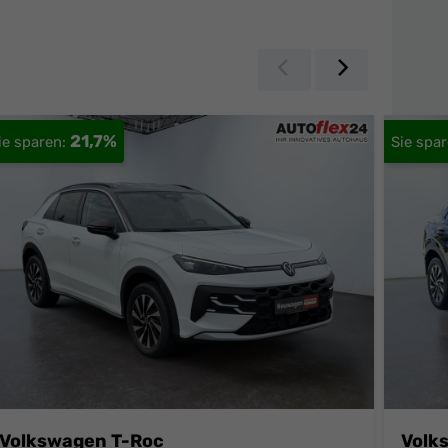
Zurück
Weiter
21,7%
Volkswagen T-Roc
Volk