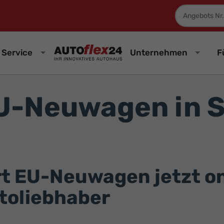
Fahrzeugnum
Service
Unternehmen
F
U-Neuwagen in S
 EU-Neuwagen jetzt onl
utoliebhaber