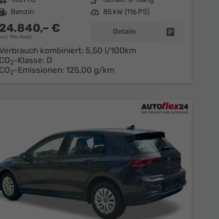
Kraftstoff
Benzin
Leistung
85 kW (116 PS)
24.840,– €
Details
en
Fahrzeug parke
incl. 19% MwSt.
Verbrauch kombiniert:
5,50 l/100km
CO
-Klasse:
D
2
CO
-Emissionen:
125,00 g/km
2