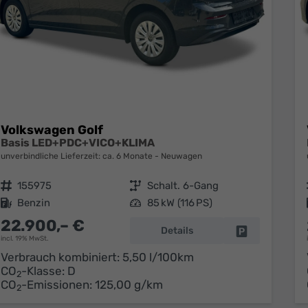
Volkswagen Golf
Basis LED+PDC+VICO+KLIMA
unverbindliche Lieferzeit: ca. 6 Monate
Neuwagen
Fahrzeugnr.
155975
Getriebe
Schalt. 6-Gang
Kraftstoff
Benzin
Leistung
85 kW (116 PS)
22.900,– €
Details
Fahrzeug park
incl. 19% MwSt.
Verbrauch kombiniert:
5,50 l/100km
CO
-Klasse:
D
2
CO
-Emissionen:
125,00 g/km
2