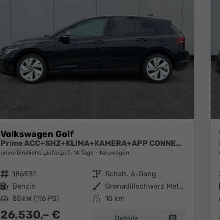
Volkswagen Golf
Prime ACC+SHZ+KLIMA+KAMERA+APP CONNECT+LED+17" ALU
unverbindliche Lieferzeit: 14 Tage
Neuwagen
Fahrzeugnr.
186931
Getriebe
Schalt. 6-Gang
Kraftstoff
Benzin
Außenfarbe
Grenadillschwarz Metallic
Leistung
85 kW (116 PS)
Kilometerstand
10 km
26.530,– €
Details
Fahrzeug park