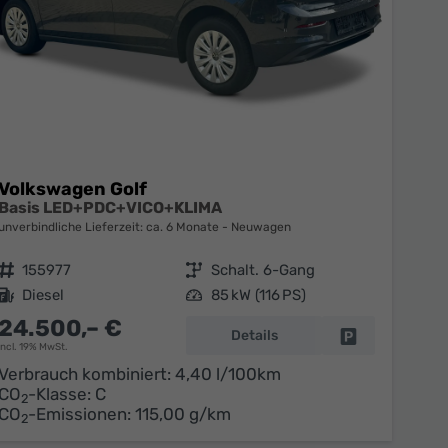
Volkswagen Golf
Basis LED+PDC+VICO+KLIMA
unverbindliche Lieferzeit: ca. 6 Monate
Neuwagen
Fahrzeugnr.
155977
Getriebe
Schalt. 6-Gang
Kraftstoff
Diesel
Leistung
85 kW (116 PS)
24.500,– €
Details
en
Fahrzeug parke
incl. 19% MwSt.
Verbrauch kombiniert:
4,40 l/100km
CO
-Klasse:
C
2
CO
-Emissionen:
115,00 g/km
2