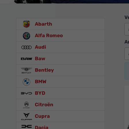
V
Abarth
Alfa Romeo
A
Audi
Baw
Bentley
BMW
BYD
Citroën
Cupra
Dacia