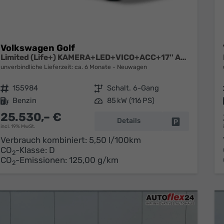
Volkswagen Golf
Limited (Life+) KAMERA+LED+VICO+ACC+17'' ALU
unverbindliche Lieferzeit: ca. 6 Monate
Neuwagen
Fahrzeugnr.
155984
Getriebe
Schalt. 6-Gang
Kraftstoff
Benzin
Leistung
85 kW (116 PS)
25.530,– €
Details
Fahrzeug park
incl. 19% MwSt.
Verbrauch kombiniert:
5,50 l/100km
CO
-Klasse:
D
2
CO
-Emissionen:
125,00 g/km
2