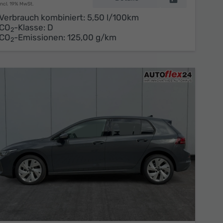
incl. 19% MwSt.
Verbrauch kombiniert:
5,50 l/100km
CO
-Klasse:
D
2
CO
-Emissionen:
125,00 g/km
2