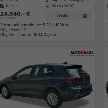
Kraftstoff
Benzin
Leistung
85 kW (116 PS)
24.840,– €
Details
Fahrzeug park
incl. 19% MwSt.
Verbrauch kombiniert:
5,20 l/100km
CO
-Klasse:
D
2
CO
-Emissionen:
120,00 g/km
2