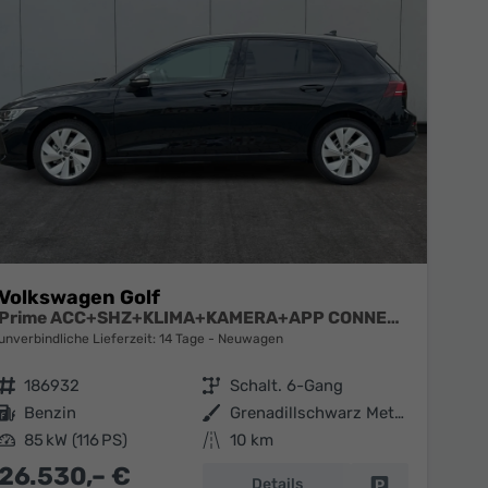
Volkswagen Golf
Prime ACC+SHZ+KLIMA+KAMERA+APP CONNECT+LED+17" ALU
unverbindliche Lieferzeit: 14 Tage
Neuwagen
Fahrzeugnr.
186932
Getriebe
Schalt. 6-Gang
Kraftstoff
Benzin
Außenfarbe
Grenadillschwarz Metallic
Leistung
85 kW (116 PS)
Kilometerstand
10 km
26.530,– €
Details
en
Fahrzeug parke