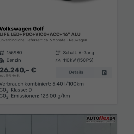
Volkswagen Golf
LIFE LED+PDC+VICO+ACC+16'' ALU
unverbindliche Lieferzeit: ca. 6 Monate
Neuwagen
Fahrzeugnr.
155980
Getriebe
Schalt. 6-Gang
Kraftstoff
Benzin
Leistung
110 kW (150 PS)
26.240,– €
Details
en
Fahrzeug parke
incl. 19% MwSt.
Verbrauch kombiniert:
5,40 l/100km
CO
-Klasse:
D
2
CO
-Emissionen:
123,00 g/km
2