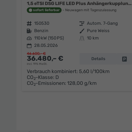
1,5 eTSI DSG LIFE LED Plus Anhängerkupplung Navigation Digital Pro Sitzheizung beheiztes Lenkrad 17 Zoll Alu 5J Garantie
sofort lieferbar
Neuwagen mit Tageszulassung
Fahrzeugnr.
150530
Getriebe
Autom. 7-Gang
Kraftstoff
Benzin
Außenfarbe
Pure Weiss
Leistung
110 kW (150 PS)
Kilometerstand
10 km
28.05.2026
46.600,– €
36.480,– €
Details
Fa
incl. 19% MwSt.
Verbrauch kombiniert:
5,60 l/100km
CO
-Klasse:
D
2
CO
-Emissionen:
128,00 g/km
2