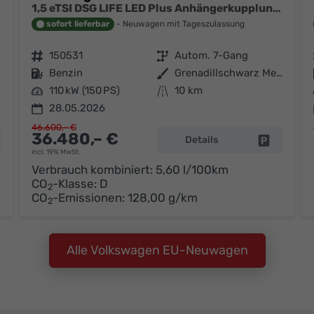
1,5 eTSI DSG LIFE LED Plus Anhängerkupplung Navigation Digital Pro Sitzheizung beheiztes Lenkrad 17 Zoll Alu 5J Garantie
sofort lieferbar
Neuwagen mit Tageszulassung
Fahrzeugnr.
150531
Getriebe
Autom. 7-Gang
Kraftstoff
Benzin
Außenfarbe
Grenadillschwarz Metallic
Leistung
110 kW (150 PS)
Kilometerstand
10 km
28.05.2026
46.600,– €
36.480,– €
Details
hrzeug parken
Fahrzeug 
incl. 19% MwSt.
Verbrauch kombiniert:
5,60 l/100km
CO
-Klasse:
D
2
CO
-Emissionen:
128,00 g/km
2
Alle Volkswagen EU-Neuwagen