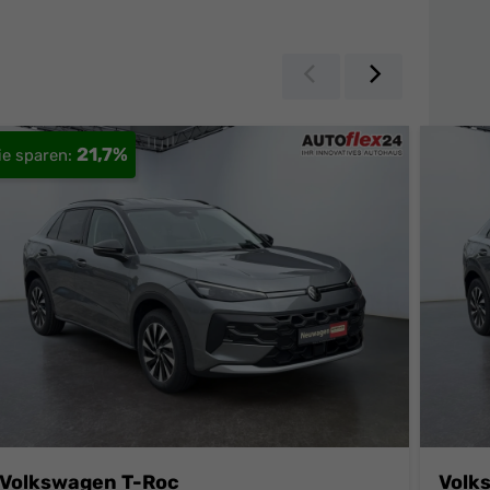
Zurück
Weiter
21,7%
Volkswagen T-Roc
Volk