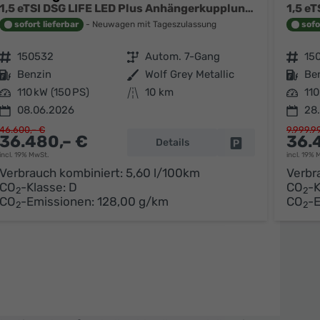
1,5 eTSI DSG LIFE LED Plus Anhängerkupplung Navigation Digital Pro Sitzheizung beheiztes Lenkrad 17 Zoll Alu 5J Garantie
sofort lieferbar
Neuwagen mit Tageszulassung
sofo
Fahrzeugnr.
150532
Getriebe
Autom. 7-Gang
Fahrzeugnr.
15
Kraftstoff
Benzin
Außenfarbe
Wolf Grey Metallic
Kraftstoff
Be
Leistung
110 kW (150 PS)
Kilometerstand
10 km
Leistung
110
08.06.2026
28
46.600,– €
9.999.9
36.480,– €
36.
Details
parken
Fahrzeug parken
incl. 19% MwSt.
incl. 19% 
Verbrauch kombiniert:
5,60 l/100km
Verbr
CO
-Klasse:
D
CO
-K
2
2
CO
-Emissionen:
128,00 g/km
CO
-
2
2