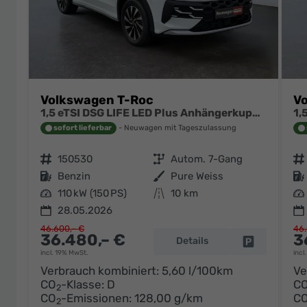
Volkswagen T-Roc
V
1,5 eTSI DSG LIFE LED Plus Anhängerkupplung Navigation Digital Pro Sitzheizung beheiztes Lenkrad 17 Zoll Alu 5J Garantie
sofort lieferbar
Neuwagen mit Tageszulassung
Fahrzeugnr.
150530
Getriebe
Autom. 7-Gang
Fahrzeugnr.
Kraftstoff
Benzin
Außenfarbe
Pure Weiss
Kraftstoff
Leistung
110 kW (150 PS)
Kilometerstand
10 km
Leistung
28.05.2026
46.600,– €
46.
36.480,– €
3
Details
Fahrzeug pa
incl. 19% MwSt.
incl
Verbrauch kombiniert:
5,60 l/100km
Ve
CO
-Klasse:
D
C
2
CO
-Emissionen:
128,00 g/km
C
2