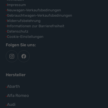
Impressum
Neuwagen-Verkaufsbedinungen
Gebrauchtwagen-Verkaufsbedinungen
Widerrufsbelehrung
Informationen zur Barrierefreiheit
Datenschutz
Cookie-Einstellungen
Folgen Sie uns:
autoflex
autoflex24
auf
auf
instagram
facebook
Hersteller
Alle
Abarth
Fahrzeuge
Alle
Alfa Romeo
von
Fahrzeuge
Alle
Audi
Abarth