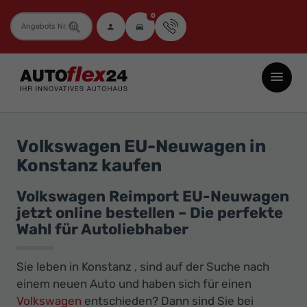
0
Fahrzeugnummer
Autoflex24
GmbH
-
EU-
Volkswagen EU-Neuwagen in
Neuwagen
Konstanz kaufen
Jahreswagen
und
Volkswagen Reimport EU-Neuwagen
jetzt online bestellen – Die perfekte
Gebrauchtwagen
Wahl für Autoliebhaber
zu
Top-
Sie leben in Konstanz , sind auf der Suche nach
Preisen
einem neuen Auto und haben sich für einen
-
Volkswagen
entschieden? Dann sind Sie bei