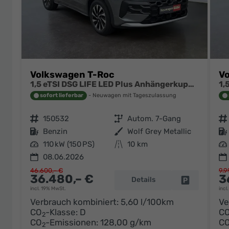
Volkswagen T-Roc
V
1,5 eTSI DSG LIFE LED Plus Anhängerkupplung Navigation Digital Pro Sitzheizung beheiztes Lenkrad 17 Zoll Alu 5J Garantie
sofort lieferbar
Neuwagen mit Tageszulassung
Fahrzeugnr.
150532
Getriebe
Autom. 7-Gang
Fahrzeugnr.
Kraftstoff
Benzin
Außenfarbe
Wolf Grey Metallic
Kraftstoff
Leistung
110 kW (150 PS)
Kilometerstand
10 km
Leistung
08.06.2026
46.600,– €
9.9
36.480,– €
3
Details
Fahrzeug pa
incl. 19% MwSt.
incl
Verbrauch kombiniert:
5,60 l/100km
Ve
CO
-Klasse:
D
C
2
CO
-Emissionen:
128,00 g/km
C
2