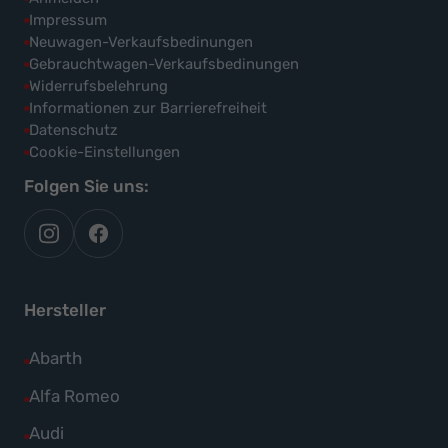
Impressum
Neuwagen-Verkaufsbedinungen
Gebrauchtwagen-Verkaufsbedinungen
Widerrufsbelehrung
Informationen zur Barrierefreiheit
Datenschutz
Cookie-Einstellungen
Folgen Sie uns:
autoflex
autoflex24
auf
auf
instagram
facebook
Hersteller
Alle
Abarth
Fahrzeuge
Alle
Alfa Romeo
von
Fahrzeuge
Alle
Audi
Abarth