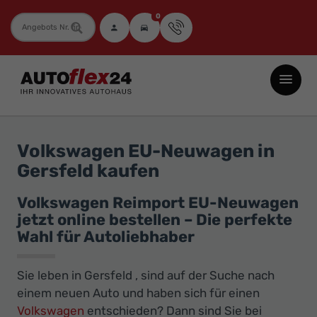
0
Fahrzeugnummer
Autoflex24
GmbH
-
EU-
Volkswagen EU-Neuwagen in
Neuwagen
Gersfeld kaufen
Jahreswagen
und
Volkswagen Reimport EU-Neuwagen
jetzt online bestellen – Die perfekte
Gebrauchtwagen
Wahl für Autoliebhaber
zu
Top-
Sie leben in Gersfeld , sind auf der Suche nach
Preisen
einem neuen Auto und haben sich für einen
-
Volkswagen
entschieden? Dann sind Sie bei