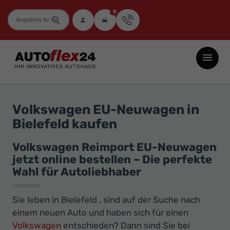
0
Fahrzeugnummer
Autoflex24
GmbH
-
EU-
Volkswagen EU-Neuwagen in
Neuwagen
Bielefeld kaufen
Jahreswagen
und
Volkswagen Reimport EU-Neuwagen
jetzt online bestellen – Die perfekte
Gebrauchtwagen
Wahl für Autoliebhaber
zu
Top-
Sie leben in Bielefeld , sind auf der Suche nach
Preisen
einem neuen Auto und haben sich für einen
-
Volkswagen
entschieden? Dann sind Sie bei