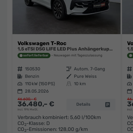
Volkswagen T-Roc
V
1,5 eTSI DSG LIFE LED Plus Anhängerkupplung Navigation Digital Pro Sitzheizung beheiztes Lenkrad 17 Zoll Alu 5J Garantie
sofort lieferbar
Neuwagen mit Tageszulassung
Fahrzeugnr.
150530
Getriebe
Autom. 7-Gang
Fahrzeugnr.
Kraftstoff
Benzin
Außenfarbe
Pure Weiss
Kraftstoff
Leistung
110 kW (150 PS)
Kilometerstand
10 km
Leistung
28.05.2026
46.600,– €
46.
36.480,– €
3
Details
Fahrzeug pa
incl. 19% MwSt.
incl
Verbrauch kombiniert:
5,60 l/100km
Ve
CO
-Klasse:
D
C
2
CO
-Emissionen:
128,00 g/km
C
2