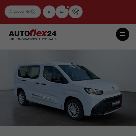
0
Fahrzeugnummer
Autoflex24
GmbH
-
EU-
Neuwagen
Jahreswagen
und
Gebrauchtwagen
zu
Top-
Preisen
-