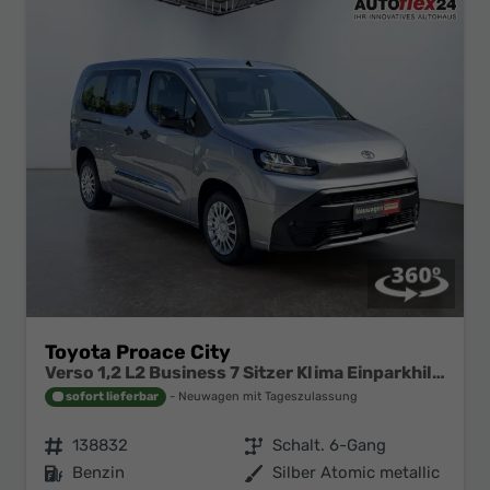
Toyota Proace City
Verso 1,2 L2 Business 7 Sitzer Klima Einparkhilfe Apple Tempomat DAB 10 Zoll Display Regensensor
sofort lieferbar
Neuwagen mit Tageszulassung
Fahrzeugnr.
138832
Getriebe
Schalt. 6-Gang
Kraftstoff
Benzin
Außenfarbe
Silber Atomic metallic