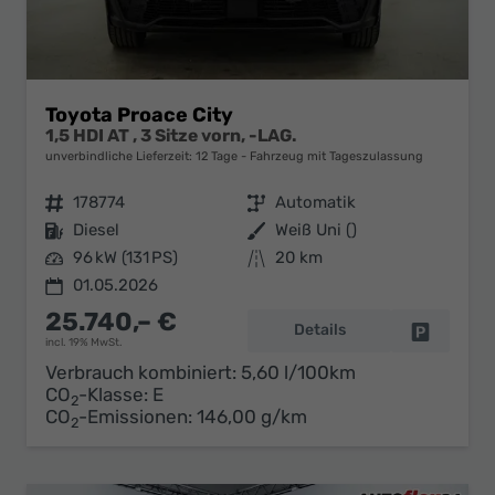
Toyota Proace City
1,5 HDI AT , 3 Sitze vorn, -LAG.
unverbindliche Lieferzeit:
12 Tage
Fahrzeug mit Tageszulassung
Fahrzeugnr.
178774
Getriebe
Automatik
Kraftstoff
Diesel
Außenfarbe
Weiß Uni ()
Leistung
96 kW (131 PS)
Kilometerstand
20 km
01.05.2026
25.740,– €
Details
Fahrzeug 
incl. 19% MwSt.
Verbrauch kombiniert:
5,60 l/100km
CO
-Klasse:
E
2
CO
-Emissionen:
146,00 g/km
2