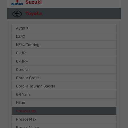
Suzuki
Toyota
Aygo X
bZ4X
bZ4X Touring
C-HR
C-HR+
Corolla
Corolla Cross
Corolla Touring Sports
GR Yaris
Hilux
Proace City
Proace Max
Proace Verso