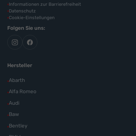
Informationen zur Barrierefreiheit
Datenschutz
Cookie-Einstellungen
Folgen Sie uns:
autoflex
autoflex24
auf
auf
instagram
facebook
Hersteller
Alle
Abarth
Fahrzeuge
Alle
Alfa Romeo
von
Fahrzeuge
Alle
Audi
Abarth
von
Fahrzeuge
Alle
Baw
anzeigen
Alfa
von
Fahrzeuge
Alle
Bentley
Romeo
Audi
von
Fahrzeuge
anzeigen