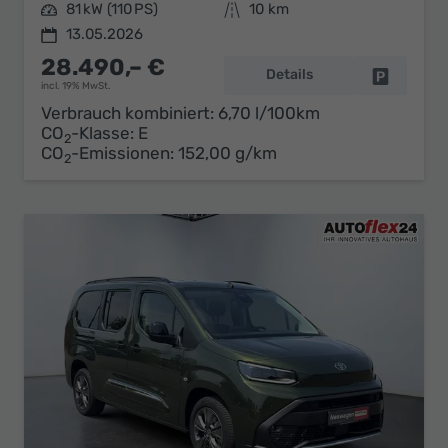
Leistung
81 kW (110 PS)
Kilometerstand
10 km
13.05.2026
28.490,– €
Details
Fahrzeug 
incl. 19% MwSt.
Verbrauch kombiniert:
6,70 l/100km
CO
-Klasse:
E
2
CO
-Emissionen:
152,00 g/km
2