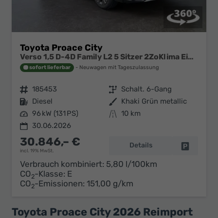
Toyota Proace City
Verso 1,5 D-4D Family L2 5 Sitzer 2ZoKlima Einparkhilfe Apple Kamera 17 Zoll AluTempomat DAB 10 Display
sofort lieferbar
Neuwagen mit Tageszulassung
Fahrzeugnr.
185453
Getriebe
Schalt. 6-Gang
Kraftstoff
Diesel
Außenfarbe
Khaki Grün metallic
Leistung
96 kW (131 PS)
Kilometerstand
10 km
30.06.2026
30.846,– €
Details
Fahrzeug 
incl. 19% MwSt.
Verbrauch kombiniert:
5,80 l/100km
CO
-Klasse:
E
2
CO
-Emissionen:
151,00 g/km
2
Toyota Proace City 2026 Reimport