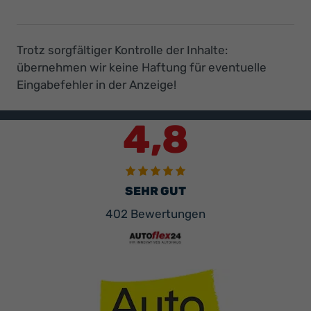
Zulassung
eines
EU
Fahrzeuges
Trotz sorgfältiger Kontrolle der Inhalte:
eine
übernehmen wir keine Haftung für eventuelle
Amtliche
Eingabefehler in der Anzeige!
Bestätigung
der
Fahrgestellnummer
4,8
diese
wird
durch
ein
Amtliche
SEHR GUT
Person
vom
402 Bewertungen
Tüv
oder
unseres
Landratsamtes
angefertigt