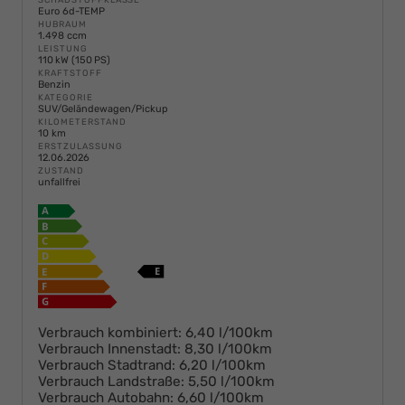
Euro 6d-TEMP
HUBRAUM
1.498 ccm
LEISTUNG
110 kW (150 PS)
KRAFTSTOFF
Benzin
KATEGORIE
SUV/Geländewagen/Pickup
KILOMETERSTAND
10 km
ERSTZULASSUNG
12.06.2026
ZUSTAND
unfallfrei
Verbrauch kombiniert:
6,40 l/100km
Verbrauch Innenstadt:
8,30 l/100km
Verbrauch Stadtrand:
6,20 l/100km
Verbrauch Landstraße:
5,50 l/100km
Verbrauch Autobahn:
6,60 l/100km