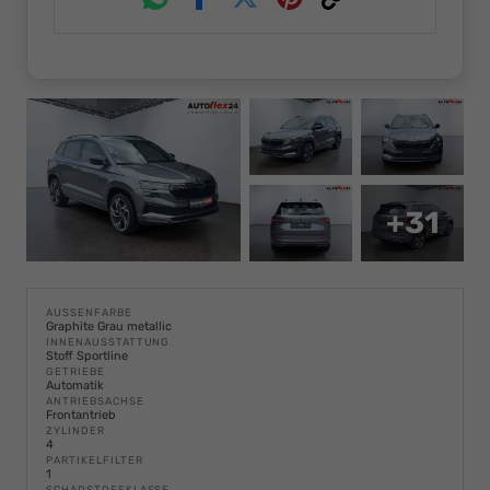
Whatsapp
Facebook
Twitter
Pinterest
Link
+31
AUSSENFARBE
Graphite Grau metallic
INNENAUSSTATTUNG
Stoff Sportline
GETRIEBE
Automatik
ANTRIEBSACHSE
Frontantrieb
ZYLINDER
4
PARTIKELFILTER
1
SCHADSTOFFKLASSE