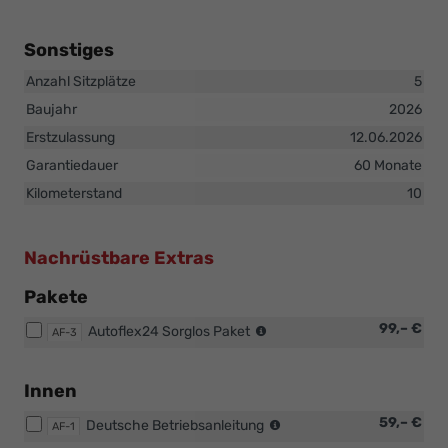
Sonstiges
Anzahl Sitzplätze
5
Baujahr
2026
Erstzulassung
12.06.2026
Garantiedauer
60 Monate
Kilometerstand
10
Nachrüstbare Extras
Pakete
Reinigung
99,– €
Autoflex24 Sorglos Paket
AF-3
Innen
und
Außen,
Innen
entfernen
Original
59,– €
der
Deutsche Betriebsanleitung
AF-1
oder
Folie,