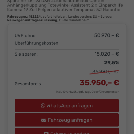
Sportline 1,5 TSI DSG 2ZKlimaautomatik Canton
Ihr
Anhängerkupplung Totewinkel Assistent 2 x Einparkhilfe
Kamera 19 Zoll Felgen adaptiver Tempomat 5J Garantie
Innovatives
Fahrzeugnr.
:
182224
,
sofort lieferbar
, Landesversion: EU - Europa,
Autohaus
Neuwagen mit Tageszulassung
, Filiale Gundelsheim
50.970,– €
UVP ohne
Überführungskosten
15.020,– €
Sie sparen:
29,5%
36.980,– €
35.950,– €
Gesamtpreis
incl. 19% MwSt., ggf. zzgl. Überführungkosten
WhatsApp anfragen
Fahrzeug anfragen