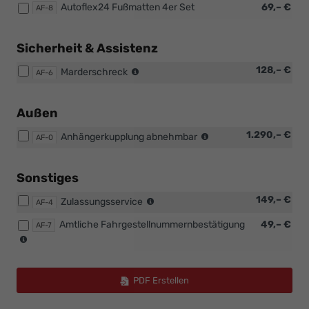
Autoflex24 Fußmatten 4er Set
69,– €
Kopie
AF-8
Erste
Hilfe
Set,
Sicherheit & Assistenz
Kennzeichenhalter
fertig
Nachrüstung
128,– €
Marderschreck
AF-6
montiert,
durch
Fachwerkstatt
Außen
nachträgliche
1.290,– €
Anhängerkupplung abnehmbar
AF-0
Montage
durch
unsere
Sonstiges
Fachwerkstatt
im
149,– €
Zulassungsservice
AF-4
nahen
Amtliche Fahrgestellnummernbestätigung
49,– €
Umkreis
AF-7
die
des
meisten
Ausliefernden
Zulassungsstellen
Betrieb
benötigen
PDF Erstellen
für
die