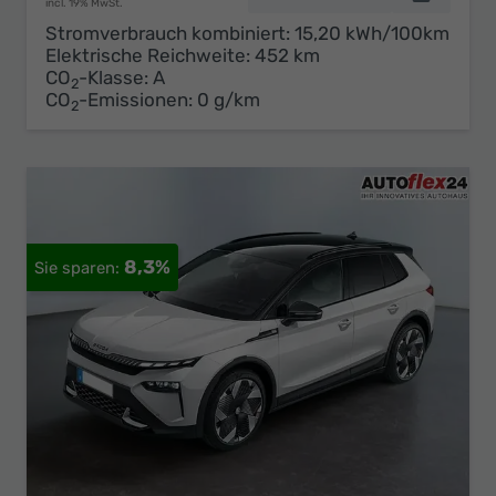
incl. 19% MwSt.
Stromverbrauch kombiniert:
15,20 kWh/100km
Elektrische Reichweite:
452 km
CO
-Klasse:
A
2
CO
-Emissionen:
0 g/km
2
8,3%