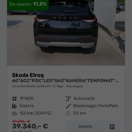
11,2%
Skoda Elroq
60*ACC*PDC*LED*SHZ*KAMERA*TEMPOMAT*KLIMA*SMARTLINK*EL-HECKKLAPPE*19-ZOLL
unverbindliche Lieferzeit:
12 Tage
Neuwagen
Fahrzeugnr.
191405
Getriebe
Automatik
Kraftstoff
Elektro
Außenfarbe
Blackmagic Perleffekt
Leistung
150 kW (204 PS)
Kilometerstand
50 km
44.310,– €
39.340,– €
Details
Fahrzeug 
incl. 19% MwSt.