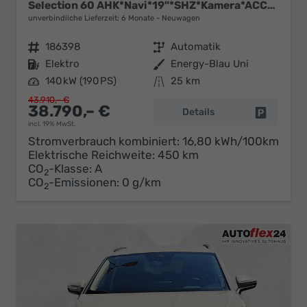
Selection 60 AHK*Navi*19"*SHZ*Kamera*ACC*2Z-Klimaauto*LED
unverbindliche Lieferzeit:
6 Monate
Neuwagen
Fahrzeugnr.
186398
Getriebe
Automatik
Kraftstoff
Elektro
Außenfarbe
Energy-Blau Uni
Leistung
140 kW (190 PS)
Kilometerstand
25 km
43.910,– €
38.790,– €
Details
Fahrzeug 
incl. 19% MwSt.
Stromverbrauch kombiniert:
16,80 kWh/100km
Elektrische Reichweite:
450 km
CO
-Klasse:
A
2
CO
-Emissionen:
0 g/km
2