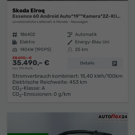
Skoda Elroq
Essence 60 Android Auto*19"*Kamera*2Z-Klimaauto*Totwinkel*LED*Tempomat
unverbindliche Lieferzeit:
6 Monate
Neuwagen
Fahrzeugnr.
186402
Getriebe
Automatik
Kraftstoff
Elektro
Außenfarbe
Energy-Blau Uni
Leistung
140 kW (190 PS)
Kilometerstand
25 km
38.690,– €
35.490,– €
Details
Fahrzeug 
incl. 19% MwSt.
Stromverbrauch kombiniert:
15,40 kWh/100km
Elektrische Reichweite:
453 km
CO
-Klasse:
A
2
CO
-Emissionen:
0 g/km
2