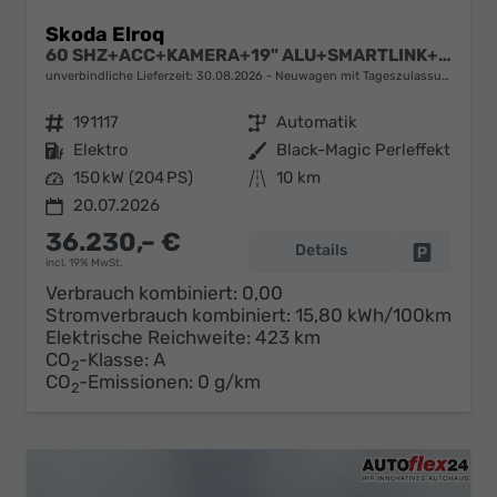
Skoda Elroq
60 SHZ+ACC+KAMERA+19" ALU+SMARTLINK+KLIMA+LED
unverbindliche Lieferzeit:
30.08.2026
Neuwagen mit Tageszulassung
Fahrzeugnr.
191117
Getriebe
Automatik
Kraftstoff
Elektro
Außenfarbe
Black-Magic Perleffekt
Leistung
150 kW (204 PS)
Kilometerstand
10 km
20.07.2026
36.230,– €
Details
Fahrzeug 
incl. 19% MwSt.
Verbrauch kombiniert:
0,00
Stromverbrauch kombiniert:
15,80 kWh/100km
Elektrische Reichweite:
423 km
CO
-Klasse:
A
2
CO
-Emissionen:
0 g/km
2