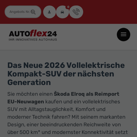
0
Fahrzeugnummer
Autoflex24
GmbH
-
EU-
Das Neue 2026 Vollelektrische
Neuwagen
Kompakt-SUV der nächsten
Jahreswagen
Generation
und
Sie möchten einen
Škoda Elroq als Reimport
Gebrauchtwagen
EU-Neuwagen
kaufen und ein vollelektrisches
zu
SUV mit Alltagstauglichkeit, Komfort und
Top-
moderner Technik fahren? Mit seinem markanten
Preisen
Design, einer beeindruckenden Reichweite von
-
über 500 km* und modernster Konnektivität setzt