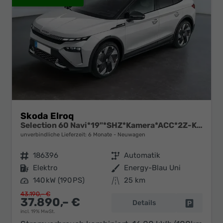
Skoda Elroq
Selection 60 Navi*19"*SHZ*Kamera*ACC*2Z-Klimaauto*LED
unverbindliche Lieferzeit:
6 Monate
Neuwagen
Fahrzeugnr.
186396
Getriebe
Automatik
Kraftstoff
Elektro
Außenfarbe
Energy-Blau Uni
Leistung
140 kW (190 PS)
Kilometerstand
25 km
43.190,– €
37.890,– €
Details
Fahrzeug 
incl. 19% MwSt.