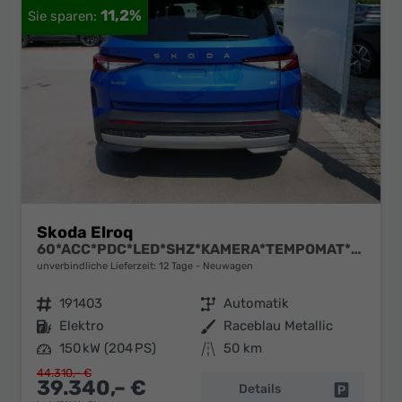
11,2%
Skoda Elroq
60*ACC*PDC*LED*SHZ*KAMERA*TEMPOMAT*KLIMA*SMARTLINK*EL-HECKKLAPPE*19-ZOLL
unverbindliche Lieferzeit:
12 Tage
Neuwagen
Fahrzeugnr.
191403
Getriebe
Automatik
Kraftstoff
Elektro
Außenfarbe
Raceblau Metallic
Leistung
150 kW (204 PS)
Kilometerstand
50 km
44.310,– €
39.340,– €
Details
Fahrzeug 