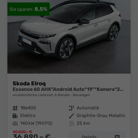
8,5%
Skoda Elroq
Essence 60 AHK*Android Auto*19"*Kamera*2Z-Klimaauto*Totwinkel*LED*Tempomat
unverbindliche Lieferzeit:
6 Monate
Neuwagen
Fahrzeugnr.
186405
Getriebe
Automatik
Kraftstoff
Elektro
Außenfarbe
Graphite-Grau Metallic
Leistung
140 kW (190 PS)
Kilometerstand
25 km
40.320,– €
36.890,– €
Details
Fahrzeug 