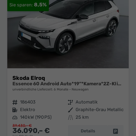
8,5%
Skoda Elroq
Essence 60 Android Auto*19"*Kamera*2Z-Klimaauto*Totwinkel*LED*Tempomat
unverbindliche Lieferzeit:
6 Monate
Neuwagen
Fahrzeugnr.
186403
Getriebe
Automatik
Kraftstoff
Elektro
Außenfarbe
Graphite-Grau Metallic
Leistung
140 kW (190 PS)
Kilometerstand
25 km
39.430,– €
36.090,– €
Details
Fahrzeug 