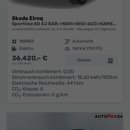
Skoda Elroq
Sportline 60 4J GAR.+NAVI+SHZ+ACC+KAMERA+20" ALU
unverbindliche Lieferzeit: ca. 3-5 Monate
Neuwagen mit Tageszulassung
Fahrzeugnr.
188883
Getriebe
Automatik
Kraftstoff
Elektro
Leistung
140 kW (190 PS)
36.420,– €
Details
Fahrzeug 
incl. 19% MwSt.
Verbrauch kombiniert:
0,00
Stromverbrauch kombiniert:
15,60 kWh/100km
Elektrische Reichweite:
441 km
CO
-Klasse:
A
2
CO
-Emissionen:
0 g/km
2