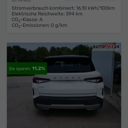
incl. 19% MwSt.
Stromverbrauch kombiniert:
16,10 kWh/100km
Elektrische Reichweite:
394 km
CO
-Klasse:
A
2
CO
-Emissionen:
0 g/km
2
11,2%