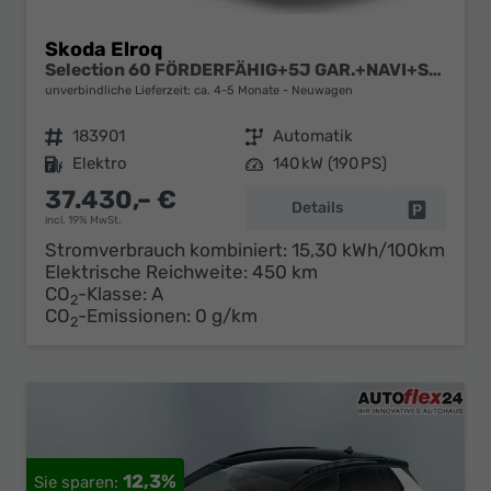
Skoda Elroq
Selection 60 FÖRDERFÄHIG+5J GAR.+NAVI+SHZ+ACC+KAMERA+19" ALU+SMARTLINK+KLIMA+LED
unverbindliche Lieferzeit: ca. 4-5 Monate
Neuwagen
Fahrzeugnr.
183901
Getriebe
Automatik
Kraftstoff
Elektro
Leistung
140 kW (190 PS)
37.430,– €
Details
Fahrzeug 
incl. 19% MwSt.
Stromverbrauch kombiniert:
15,30 kWh/100km
Elektrische Reichweite:
450 km
CO
-Klasse:
A
2
CO
-Emissionen:
0 g/km
2
12,3%