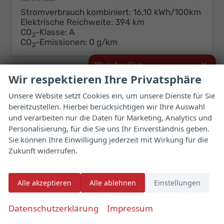
Stromverbrauch kombiniert:
16,10 kWh/100km
Elektrische Reichweite:
394 km
CO
-Klasse:
A
2
CO
-Emissionen:
0 g/km
2
×
WhatsApp Chat
Wir respektieren Ihre Privatsphäre
Hallo,
Unsere Website setzt Cookies ein, um unsere Dienste für Sie
bereitzustellen. Hierbei berücksichtigen wir Ihre Auswahl
ich interessiere mich für das oben
genannte Fahrzeug und freue mich
und verarbeiten nur die Daten für Marketing, Analytics und
11,2%
über Eure Kontaktaufnahme.
Personalisierung, für die Sie uns Ihr Einverständnis geben.
Sie können Ihre Einwilligung jederzeit mit Wirkung für die
Viele Grüße
Zukunft widerrufen.
Jetzt per WhatsApp schreiben
Alle akzeptieren
Alle ablehnen
Einstellungen
✆
Datenschutzerklärung
Impressum