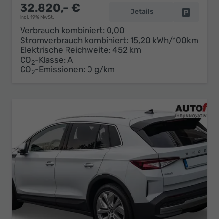
32.820,– €
Details
Fahrzeug 
incl. 19% MwSt.
Verbrauch kombiniert:
0,00
Stromverbrauch kombiniert:
15,20 kWh/100km
Elektrische Reichweite:
452 km
CO
-Klasse:
A
2
CO
-Emissionen:
0 g/km
2