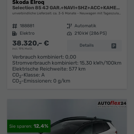
Skoda Elroq
Selection 85 4J GAR.+NAVI+SHZ+ACC+KAMERA+19" ALU+SMARTLINK+KLIMA+LED
unverbindliche Lieferzeit: ca. 3-5 Monate
Neuwagen mit Tageszulassung
Fahrzeugnr.
188881
Getriebe
Automatik
Kraftstoff
Elektro
Leistung
210 kW (286 PS)
38.320,– €
Details
Fahrzeug 
incl. 19% MwSt.
Verbrauch kombiniert:
0,00
Stromverbrauch kombiniert:
15,30 kWh/100km
Elektrische Reichweite:
577 km
CO
-Klasse:
A
2
CO
-Emissionen:
0 g/km
2
12,4%