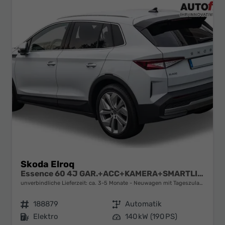
Skoda Elroq
Essence 60 4J GAR.+ACC+KAMERA+SMARTLINK+KLIMA+LED
unverbindliche Lieferzeit: ca. 3-5 Monate
Neuwagen mit Tageszulassung
Fahrzeugnr.
188879
Getriebe
Automatik
Kraftstoff
Elektro
Leistung
140 kW (190 PS)