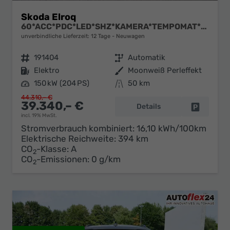
Skoda Elroq
60*ACC*PDC*LED*SHZ*KAMERA*TEMPOMAT*KLIMA*SMARTLINK*EL-HECKKLAPPE*19-ZOLL
unverbindliche Lieferzeit:
12 Tage
Neuwagen
Fahrzeugnr.
191404
Getriebe
Automatik
Kraftstoff
Elektro
Außenfarbe
Moonweiß Perleffekt
Leistung
150 kW (204 PS)
Kilometerstand
50 km
44.310,– €
39.340,– €
Details
Fahrzeug 
incl. 19% MwSt.
Stromverbrauch kombiniert:
16,10 kWh/100km
Elektrische Reichweite:
394 km
CO
-Klasse:
A
2
CO
-Emissionen:
0 g/km
2