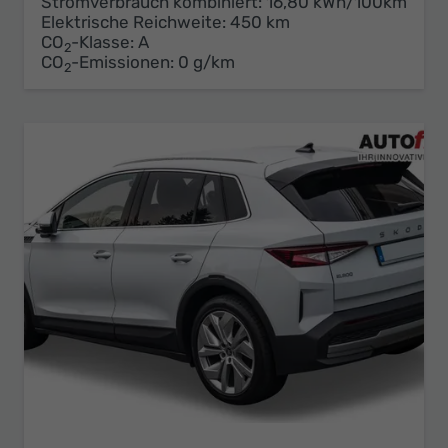
Stromverbrauch kombiniert:
16,80 kWh/100km
Elektrische Reichweite:
450 km
CO
-Klasse:
A
2
CO
-Emissionen:
0 g/km
2