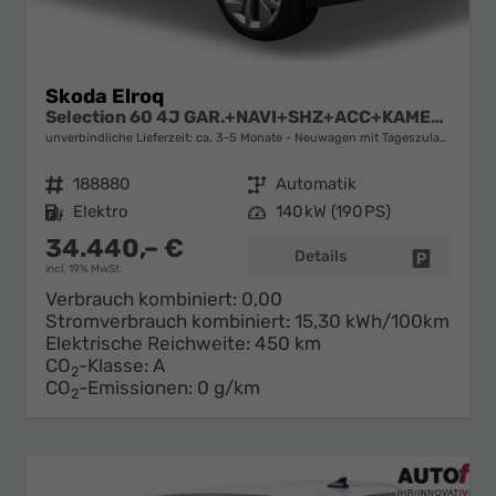
Skoda Elroq
Selection 60 4J GAR.+NAVI+SHZ+ACC+KAMERA+19" ALU+SMARTLINK+KLIMA+LED
unverbindliche Lieferzeit: ca. 3-5 Monate
Neuwagen mit Tageszulassung
Fahrzeugnr.
188880
Getriebe
Automatik
Kraftstoff
Elektro
Leistung
140 kW (190 PS)
34.440,– €
Details
Fahrzeug 
incl. 19% MwSt.
Verbrauch kombiniert:
0,00
Stromverbrauch kombiniert:
15,30 kWh/100km
Elektrische Reichweite:
450 km
CO
-Klasse:
A
2
CO
-Emissionen:
0 g/km
2