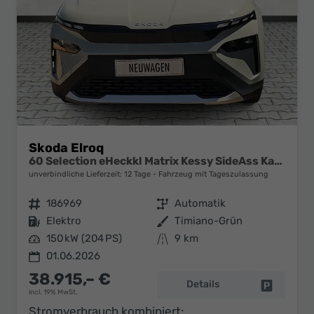
Skoda Elroq
60 Selection eHeckkl Matrix Kessy SideAss Kamera 19Z
unverbindliche Lieferzeit:
12 Tage
Fahrzeug mit Tageszulassung
Fahrzeugnr.
186969
Getriebe
Automatik
Kraftstoff
Elektro
Außenfarbe
Timiano-Grün
Leistung
150 kW (204 PS)
Kilometerstand
9 km
01.06.2026
38.915,– €
Details
Fahrzeug 
incl. 19% MwSt.
Stromverbrauch kombiniert: