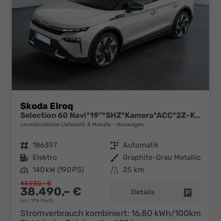
Skoda Elroq
Selection 60 Navi*19"*SHZ*Kamera*ACC*2Z-Klimaauto*LED
unverbindliche Lieferzeit:
6 Monate
Neuwagen
Fahrzeugnr.
186397
Getriebe
Automatik
Kraftstoff
Elektro
Außenfarbe
Graphite-Grau Metallic
Leistung
140 kW (190 PS)
Kilometerstand
25 km
43.930,– €
38.490,– €
Details
Fahrzeug 
incl. 19% MwSt.
Stromverbrauch kombiniert:
16,80 kWh/100km