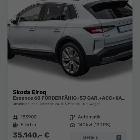
Skoda Elroq
Essence 60 FÖRDERFÄHIG+5J GAR.+ACC+KAMERA+19" ALU+SMARTLINK+KLIMA+LED
unverbindliche Lieferzeit: ca. 4-5 Monate
Neuwagen
Fahrzeugnr.
183900
Getriebe
Automatik
Kraftstoff
Elektro
Leistung
140 kW (190 PS)
35.140,– €
Details
Fahrzeug 