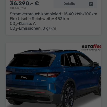
36.290,– €
Details
Fahrzeug 
incl. 19% MwSt.
Stromverbrauch kombiniert:
15,40 kWh/100km
Elektrische Reichweite:
453 km
CO
-Klasse:
A
2
CO
-Emissionen:
0 g/km
2