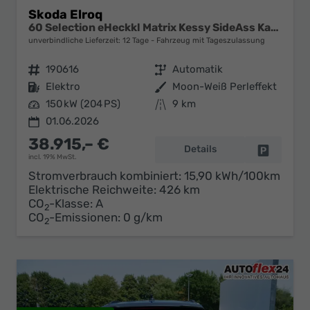
Skoda Elroq
60 Selection eHeckkl Matrix Kessy SideAss Kamera 19Z
unverbindliche Lieferzeit:
12 Tage
Fahrzeug mit Tageszulassung
Fahrzeugnr.
190616
Getriebe
Automatik
Kraftstoff
Elektro
Außenfarbe
Moon-Weiß Perleffekt
Leistung
150 kW (204 PS)
Kilometerstand
9 km
01.06.2026
38.915,– €
Details
Fahrzeug 
incl. 19% MwSt.
Stromverbrauch kombiniert:
15,90 kWh/100km
Elektrische Reichweite:
426 km
CO
-Klasse:
A
2
CO
-Emissionen:
0 g/km
2