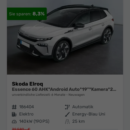
8,3%
Skoda Elroq
Essence 60 AHK*Android Auto*19"*Kamera*2Z-Klimaauto*Totwinkel*LED*Tempomat
unverbindliche Lieferzeit:
6 Monate
Neuwagen
Fahrzeugnr.
186404
Getriebe
Automatik
Kraftstoff
Elektro
Außenfarbe
Energy-Blau Uni
Leistung
140 kW (190 PS)
Kilometerstand
25 km
39.580,– €