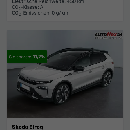
Elektrische Reichweite:
450 km
CO
-Klasse:
A
2
CO
-Emissionen:
0 g/km
2
11,7%
Skoda Elroq