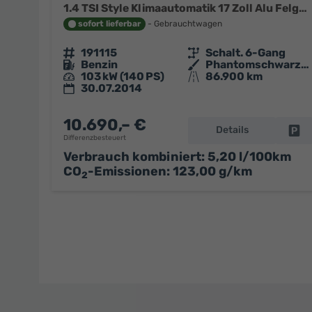
1.4 TSI Style Klimaautomatik 17 Zoll Alu Felgen LED PDC
sofort lieferbar
Gebrauchtwagen
Fahrzeugnr.
191115
Getriebe
Schalt. 6-Gang
Kraftstoff
Benzin
Außenfarbe
Phantomschwarz/Universo Black
Leistung
103 kW (140 PS)
Kilometerstand
86.900 km
30.07.2014
10.690,– €
Details
Fa
Differenzbesteuert
Verbrauch kombiniert:
5,20 l/100km
CO
-Emissionen:
123,00 g/km
2