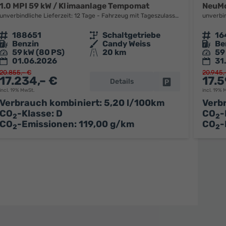
1.0 MPI 59 kW / Klimaanlage Tempomat
NeuMo
unverbindliche Lieferzeit:
12 Tage
Fahrzeug mit Tageszulassung
unverbin
Fahrzeugnr.
188651
Getriebe
Schaltgetriebe
Fahrzeugnr.
16
Kraftstoff
Benzin
Außenfarbe
Candy Weiss
Kraftstoff
Be
Leistung
59 kW (80 PS)
Kilometerstand
20 km
Leistung
59
01.06.2026
31
20.855,– €
20.945,
17.234,– €
17.5
Details
Fahrzeug parken
parken
incl. 19% MwSt.
incl. 19% 
Verbrauch kombiniert:
5,20 l/100km
Verb
CO
-Klasse:
D
CO
-
2
2
CO
-Emissionen:
119,00 g/km
CO
-
2
2