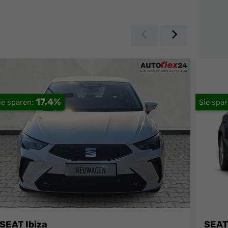
Zurück
Weiter
17,4%
SEAT Ibiza
SEAT 