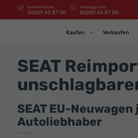
Kunden Hotline
Whatsapp Chat
06269 42 87 00
06269 42 87 00
Kaufen
Verkaufen
SEAT Reimpor
unschlagbaren
SEAT EU-Neuwagen jet
Autoliebhaber