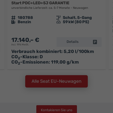
Start PDC+LED+5J GARANTIE
unverbindliche Lieferzeit: ca. 5-7 Monate
Neuwagen
Fahrzeugnr.
180788
Getriebe
Schalt. 5-Gang
Kraftstoff
Benzin
Leistung
59 kW (80 PS)
17.140,– €
Details
Fahrzeug 
incl. 19% MwSt.
hrzeug parken
Verbrauch kombiniert:
5,20 l/100km
CO
-Klasse:
D
2
CO
-Emissionen:
119,00 g/km
2
Alle Seat EU-Neuwagen
Kontakieren Sie uns