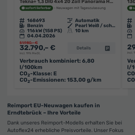
Tekna+ 1,3 DIG 4x4 20 Zoll Panorama Head-up 360° Leder Massage Navi el Heckklappe
sofort lieferbar
Neuwagen mit Tageszulassung
s
Fahrzeugnr.
168693
Getriebe
Automatik
Fahrzeugnr.
Kraftstoff
Benzin
Außenfarbe
Pearl Weiß / schwarzes Dach
Kraftstoff
Leistung
116 kW (158 PS)
Kilometerstand
10 km
Leistung
04.04.2026
51.980,– €
29
32.790,– €
Details
Fahrzeug par
incl.
incl. 19% MwSt.
Verbrauch kombiniert:
6,80
Ve
l/100km
l/
CO
-Klasse:
E
CO
2
CO
-Emissionen:
153,00 g/km
CO
2
Reimport EU-Neuwagen kaufen in
Erndtebrück – Ihre Vorteile
Dank unseres Reimport-Modells erhalten Sie bei
Autoflex24 erhebliche Preisvorteile. Unser Fokus