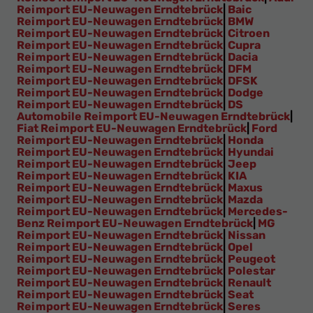
Reimport EU-Neuwagen Erndtebrück
|
Baic
Reimport EU-Neuwagen Erndtebrück
|
BMW
Reimport EU-Neuwagen Erndtebrück
|
Citroen
Reimport EU-Neuwagen Erndtebrück
|
Cupra
Reimport EU-Neuwagen Erndtebrück
|
Dacia
Reimport EU-Neuwagen Erndtebrück
|
DFM
Reimport EU-Neuwagen Erndtebrück
|
DFSK
Reimport EU-Neuwagen Erndtebrück
|
Dodge
Reimport EU-Neuwagen Erndtebrück
|
DS
Automobile Reimport EU-Neuwagen Erndtebrück
|
Fiat Reimport EU-Neuwagen Erndtebrück
|
Ford
Reimport EU-Neuwagen Erndtebrück
|
Honda
Reimport EU-Neuwagen Erndtebrück
|
Hyundai
Reimport EU-Neuwagen Erndtebrück
|
Jeep
Reimport EU-Neuwagen Erndtebrück
|
KIA
Reimport EU-Neuwagen Erndtebrück
|
Maxus
Reimport EU-Neuwagen Erndtebrück
|
Mazda
Reimport EU-Neuwagen Erndtebrück
|
Mercedes-
Benz Reimport EU-Neuwagen Erndtebrück
|
MG
Reimport EU-Neuwagen Erndtebrück
|
Nissan
Reimport EU-Neuwagen Erndtebrück
|
Opel
Reimport EU-Neuwagen Erndtebrück
|
Peugeot
Reimport EU-Neuwagen Erndtebrück
|
Polestar
Reimport EU-Neuwagen Erndtebrück
|
Renault
Reimport EU-Neuwagen Erndtebrück
|
Seat
Reimport EU-Neuwagen Erndtebrück
|
Seres