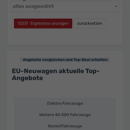
alles ausgewählt
12331
Ergebnisse anzeigen
zurücksetzen
Angebote vergleichen und Top-Deal erhalten
EU-Neuwagen aktuelle Top-
Angebote
Elektro Fahrzeuge
EU-
Neuwagen
Weitere 40.000 Fahrzeuge
und
deutsche
Bestellfahrzeuge
Fahrzeuge