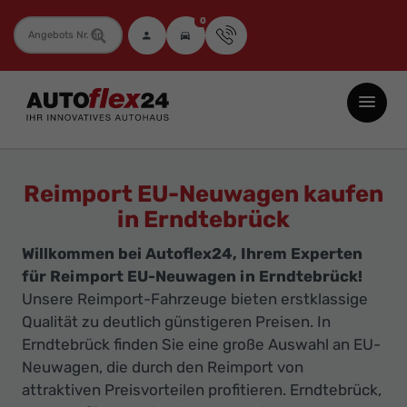
0
Fahrzeugnummer
Autoflex24
GmbH
-
EU-
Reimport EU-Neuwagen kaufen
Neuwagen
in Erndtebrück
Jahreswagen
Willkommen bei Autoflex24, Ihrem Experten
und
für Reimport EU-Neuwagen in Erndtebrück!
Gebrauchtwagen
Unsere Reimport-Fahrzeuge bieten erstklassige
zu
Qualität zu deutlich günstigeren Preisen. In
Top-
Erndtebrück finden Sie eine große Auswahl an EU-
Preisen
Neuwagen, die durch den Reimport von
-
attraktiven Preisvorteilen profitieren. Erndtebrück,