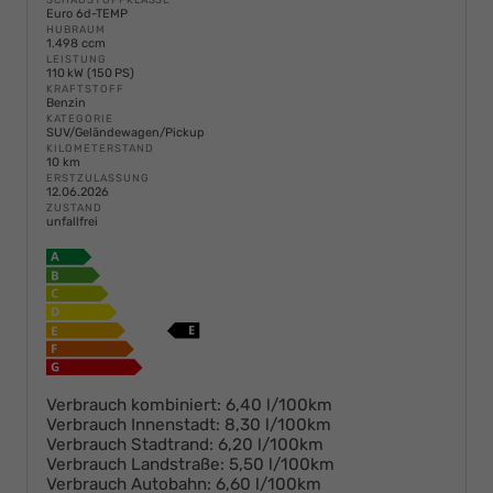
Euro 6d-TEMP
HUBRAUM
1.498 ccm
LEISTUNG
110 kW (150 PS)
KRAFTSTOFF
Benzin
KATEGORIE
SUV/Geländewagen/Pickup
KILOMETERSTAND
10 km
ERSTZULASSUNG
12.06.2026
ZUSTAND
unfallfrei
Verbrauch kombiniert:
6,40 l/100km
Verbrauch Innenstadt:
8,30 l/100km
Verbrauch Stadtrand:
6,20 l/100km
Verbrauch Landstraße:
5,50 l/100km
Verbrauch Autobahn:
6,60 l/100km