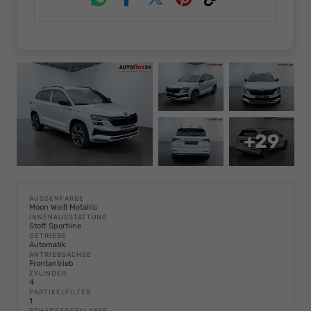
Whatsapp
Facebook
Twitter
Pinterest
Link
+29
AUSSENFARBE
Moon Weiß Metallic
INNENAUSSTATTUNG
Stoff Sportline
GETRIEBE
Automatik
ANTRIEBSACHSE
Frontantrieb
ZYLINDER
4
PARTIKELFILTER
1
SCHADSTOFFKLASSE