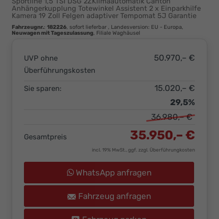
Sportline 1,5 TSI DSG 2ZKlimaautomatik Canton
Ihr
Anhängerkupplung Totewinkel Assistent 2 x Einparkhilfe
Kamera 19 Zoll Felgen adaptiver Tempomat 5J Garantie
Innovatives
Fahrzeugnr.
:
182226
,
sofort lieferbar
, Landesversion: EU - Europa,
Autohaus
Neuwagen mit Tageszulassung
, Filiale Waghäusel
50.970,– €
UVP ohne
Überführungskosten
15.020,– €
Sie sparen:
29,5%
36.980,– €
35.950,– €
Gesamtpreis
incl. 19% MwSt., ggf. zzgl. Überführungkosten
WhatsApp anfragen
Fahrzeug anfragen