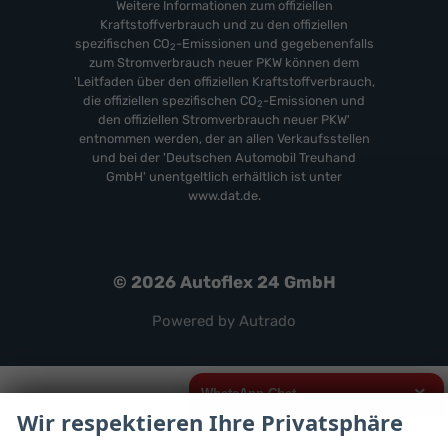
Weitere Informationen zum offiziellen
Kraftstoffverbrauch und zu den offiziellen
spezifischen CO
-Emissionen und gegebenenfalls
2
zum Stromverbrauch neuer PKW können dem
'Leitfaden über den offiziellen Kraftstoffverbrauch,
die offiziellen spezifischen CO
-Emissionen und
2
den offiziellen Stromverbrauch neuer PKW'
entnommen werden, der an allen Verkaufsstellen
und bei der 'Deutschen Automobil Treuhand
GmbH' unentgeltlich erhältlich ist unter
www.dat.de.
© 2026
Autoflex 24 GmbH
Powered by Autrado
×
WhatsApp Chat
Wir respektieren Ihre Privatsphäre
Hallo,