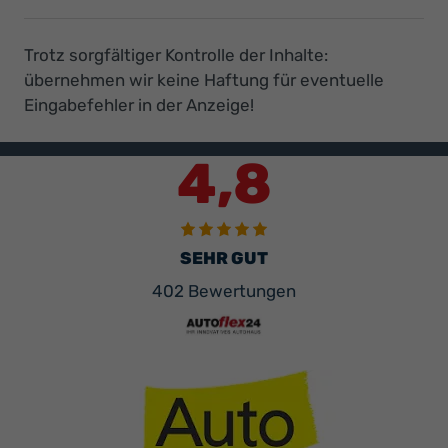
eines
EU
Fahrzeuges
Trotz sorgfältiger Kontrolle der Inhalte:
eine
übernehmen wir keine Haftung für eventuelle
Amtliche
Eingabefehler in der Anzeige!
Bestätigung
der
Fahrgestellnummer
4,8
diese
wird
durch
ein
Amtliche
SEHR GUT
Person
vom
402 Bewertungen
Tüv
oder
unseres
Landratsamtes
angefertigt