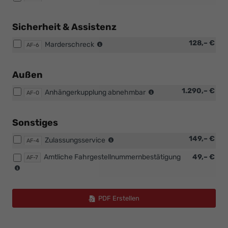
Hilfe
Set,
Sicherheit & Assistenz
Kennzeichenhalter
fertig
Nachrüstung
128,– €
Marderschreck
AF-6
montiert,
durch
Fachwerkstatt
Außen
nachträgliche
1.290,– €
Anhängerkupplung abnehmbar
AF-0
Montage
durch
unsere
Sonstiges
Fachwerkstatt
im
149,– €
Zulassungsservice
AF-4
nahen
Amtliche Fahrgestellnummernbestätigung
49,– €
Umkreis
AF-7
die
des
meisten
Ausliefernden
Zulassungsstellen
Betrieb
benötigen
PDF Erstellen
für
die
Zulassung