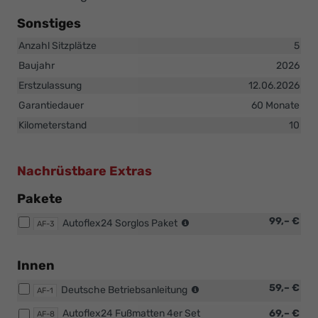
Sonstiges
Anzahl Sitzplätze
5
Baujahr
2026
Erstzulassung
12.06.2026
Garantiedauer
60 Monate
Kilometerstand
10
Nachrüstbare Extras
Pakete
Reinigung
99,– €
Autoflex24 Sorglos Paket
AF-3
Innen
und
Außen,
Innen
entfernen
Original
59,– €
der
Deutsche Betriebsanleitung
AF-1
oder
Folie,
Autoflex24 Fußmatten 4er Set
69,– €
Kopie
AF-8
Erste